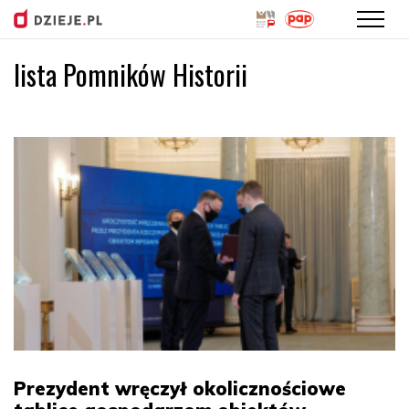
lista Pomników Historii
Przejdź
do
treści
Prezydent wręczył okolicznościowe