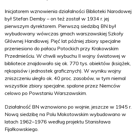
Inicjatorem wznowienia działalności Biblioteki Narodowej
był Stefan Demby – on też został w 1934 r. jej
pierwszym dyrektorem. Pierwszą siedzibą BN był
wybudowany wówczas gmach warszawskiej Szkoły
Głównej Handlowej. Pięć lat później zbiory specjalne
przeniesiono do pałacu Potockich przy Krakowskim
Przedmieściu. W chwili wybuchu II wojny światowej w
bibliotece znajdowało się ok. 770 tys. obiektów (książek,
rękopisów i jednostek graficznych). W wyniku wojny
zniszczeniu uległo ok. 40 proc. zasobów, w tym niemal
wszystkie zbiory specjalne, spalone przez Niemców
celowo po Powstaniu Warszawskim.
Działalność BN wznowiono po wojnie, jeszcze w 1945 r.
Nową siedzibę na Polu Mokotowskim wybudowano w
latach 1962–1976 według projektu Stanisława
Fijałkowskiego.