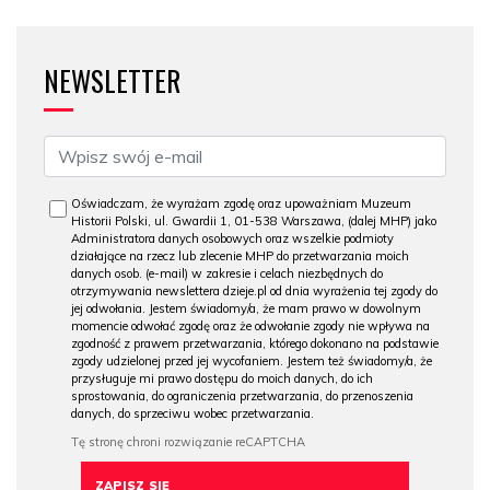
NEWSLETTER
Oświadczam, że wyrażam zgodę oraz upoważniam Muzeum
Historii Polski, ul. Gwardii 1, 01-538 Warszawa, (dalej MHP) jako
Administratora danych osobowych oraz wszelkie podmioty
działające na rzecz lub zlecenie MHP do przetwarzania moich
danych osob. (e-mail) w zakresie i celach niezbędnych do
otrzymywania newslettera dzieje.pl od dnia wyrażenia tej zgody do
jej odwołania. Jestem świadomy/a, że mam prawo w dowolnym
momencie odwołać zgodę oraz że odwołanie zgody nie wpływa na
zgodność z prawem przetwarzania, którego dokonano na podstawie
zgody udzielonej przed jej wycofaniem. Jestem też świadomy/a, że
przysługuje mi prawo dostępu do moich danych, do ich
sprostowania, do ograniczenia przetwarzania, do przenoszenia
danych, do sprzeciwu wobec przetwarzania.