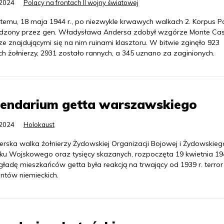
.2024
Polacy na frontach II wojny światowej
 temu, 18 maja 1944 r., po niezwykle krwawych walkach 2. Korpus Po
zony przez gen. Władysława Andersa zdobył wzgórze Monte Cas
e znajdującymi się na nim ruinami klasztoru. W bitwie zginęło 923
ch żołnierzy, 2931 zostało rannych, a 345 uznano za zaginionych.
lendarium getta warszawskiego
.2024
Holokaust
erska walka żołnierzy Żydowskiej Organizacji Bojowej i Żydowskieg
ku Wojskowego oraz tysięcy skazanych, rozpoczęta 19 kwietnia 194
gładę mieszkańców getta była reakcją na trwający od 1939 r. terror
ntów niemieckich.