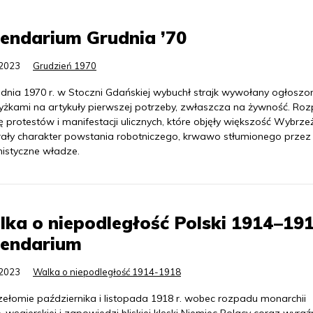
endarium Grudnia ’70
.2023
Grudzień 1970
udnia 1970 r. w Stoczni Gdańskiej wybuchł strajk wywołany ogłoszo
żkami na artykuły pierwszej potrzeby, zwłaszcza na żywność. Roz
ę protestów i manifestacji ulicznych, które objęły większość Wybrzeż
rały charakter powstania robotniczego, krwawo stłumionego przez
istyczne władze.
ka o niepodległość Polski 1914–191
lendarium
.2023
Walka o niepodległość 1914-1918
zełomie października i listopada 1918 r. wobec rozpadu monarchii