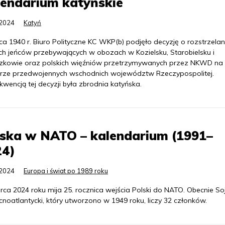
endarium katyńskie
.2024
Katyń
a 1940 r. Biuro Polityczne KC WKP(b) podjęło decyzję o rozstrzelan
ich jeńców przebywających w obozach w Kozielsku, Starobielsku i
zkowie oraz polskich więźniów przetrzymywanych przez NKWD na
rze przedwojennych wschodnich województw Rzeczypospolitej.
wencją tej decyzji była zbrodnia katyńska.
lska w NATO – kalendarium (1991–
24)
.2024
Europa i świat po 1989 roku
rca 2024 roku mija 25. rocznica wejścia Polski do NATO. Obecnie So
noatlantycki, który utworzono w 1949 roku, liczy 32 członków.