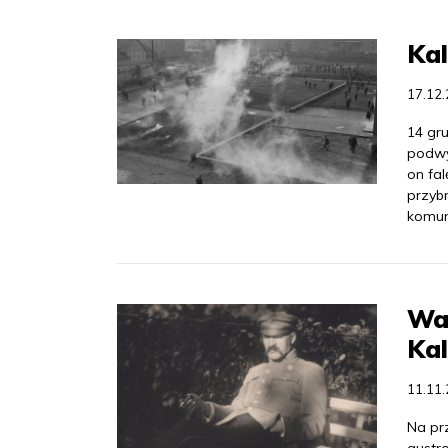
Kal
17.12
14 gr
podwy
on fal
przyb
komun
Wal
Ka
11.11
Na pr