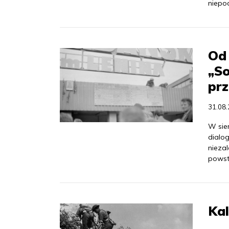
niepod
Od
„So
pr
31.08
W sie
dialo
nieza
powst
Kal