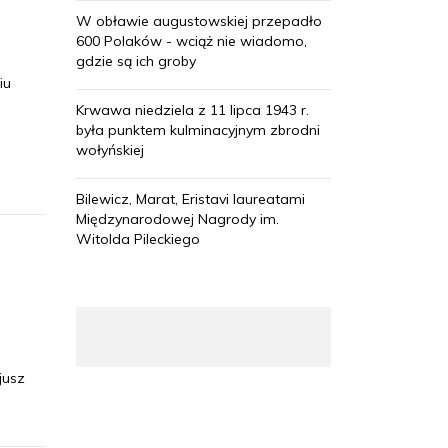
W obławie augustowskiej przepadło
600 Polaków - wciąż nie wiadomo,
gdzie są ich groby
iu
Krwawa niedziela z 11 lipca 1943 r.
była punktem kulminacyjnym zbrodni
wołyńskiej
Bilewicz, Marat, Eristavi laureatami
Międzynarodowej Nagrody im.
Witolda Pileckiego
jusz