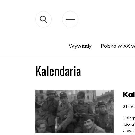
Wywiady
Polska w XX w
Search
Kalendaria
Ka
01.08
1 sie
„Bora
z wojs