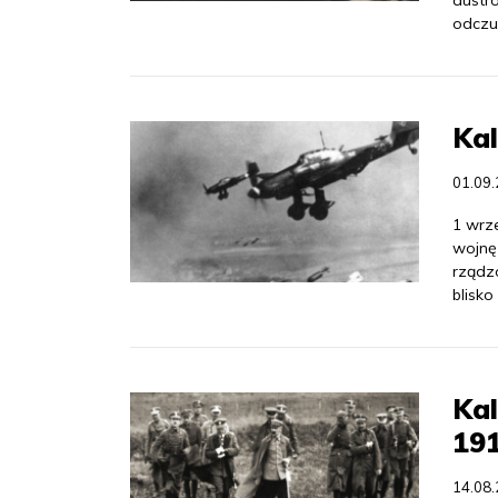
austro
odczu
Kal
01.09
1 wrze
wojnę
rządz
blisk
Kal
19
14.08