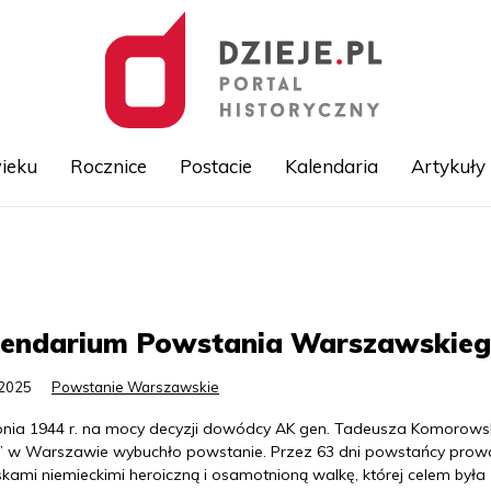
ieku
Rocznice
Postacie
Kalendaria
Artykuły
Przejdź
do
treści
lendarium Powstania Warszawskie
.2025
Powstanie Warszawskie
rpnia 1944 r. na mocy decyzji dowódcy AK gen. Tadeusza Komorows
” w Warszawie wybuchło powstanie. Przez 63 dni powstańcy prowa
kami niemieckimi heroiczną i osamotnioną walkę, której celem była