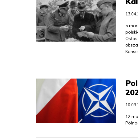
Kal
13.04
5 marc
polsk
Ostas
obsza
Konsek
Po
20
10.03
12 ma
Północ