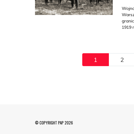
Wojna
Warsz
grani
1919 r
Pagination
1
2
© COPYRIGHT PAP 2026