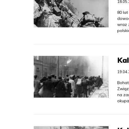
18.05
80 lat
dowod
wraz z
polski
Ka
19.04
Bohat
Związ
na za
okupa