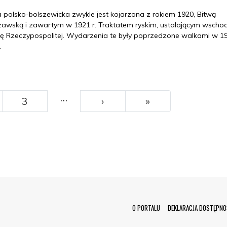
 polsko-bolszewicka zwykle jest kojarzona z rokiem 1920, Bitwą
awską i zawartym w 1921 r. Traktatem ryskim, ustalającym wscho
cę Rzeczypospolitej. Wydarzenia te były poprzedzone walkami w 19
.
…
››
Ostatni
3
›
»
Menu Footer
O PORTALU
DEKLARACJA DOSTĘPNO