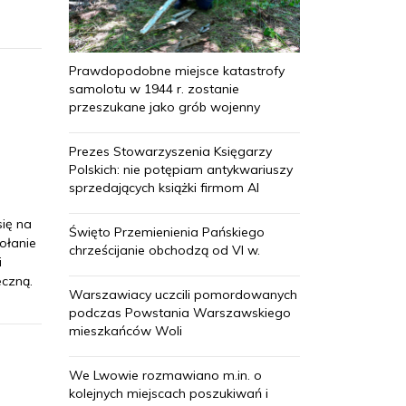
Prawdopodobne miejsce katastrofy
samolotu w 1944 r. zostanie
przeszukane jako grób wojenny
Prezes Stowarzyszenia Księgarzy
Polskich: nie potępiam antykwariuszy
sprzedających książki firmom AI
się na
Święto Przemienienia Pańskiego
ołanie
chrześcijanie obchodzą od VI w.
i
eczną.
Warszawiacy uczcili pomordowanych
podczas Powstania Warszawskiego
mieszkańców Woli
We Lwowie rozmawiano m.in. o
kolejnych miejscach poszukiwań i