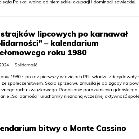
legła Polska, wolna od niemieckiej okupacji i dominacji sowieckiej.
 strajków lipcowych po karnawał
lidarności” – kalendarium
zełomowego roku 1980
.2024
Solidarność
rpniu 1980 r. po raz pierwszy w dziejach PRL władze zdecydowały 
g ze społeczeństwem. Skala sprzeciwu zmusiła je do zgody na pow
leżnego ruchu związkowego. Podpisanie porozumienia gdańskiego 
anie „Solidarności” uruchomiły nieznaną wcześniej aktywność społ
endarium bitwy o Monte Cassino