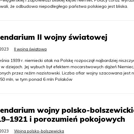
-węgierskiej i zapowiedzi bliskiej klęski Niemiec Polacy coraz wyraźn
wali, że odbudowa niepodległego państwa polskiego jest bliska.
endarium II wojny światowej
.2023
II wojna światowa
śnia 1939 r. niemiecki atak na Polskę rozpoczął najbardziej niszczy
 w dziejach. Jej wybuch był efektem mocarstwowych dążeń Niemiec
onych przez reżim nazistowski. Liczba ofiar wojny szacowana jest 
o 50 mln, w tym ponad 6 mln Polaków
endarium wojny polsko-bolszewicki
19–1921 i porozumień pokojowych
.2023
Wojna polsko-bolszewicka