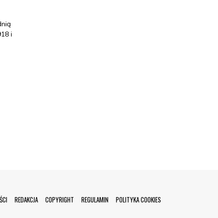
dnią
18 i
ŚCI
REDAKCJA
COPYRIGHT
REGULAMIN
POLITYKA COOKIES