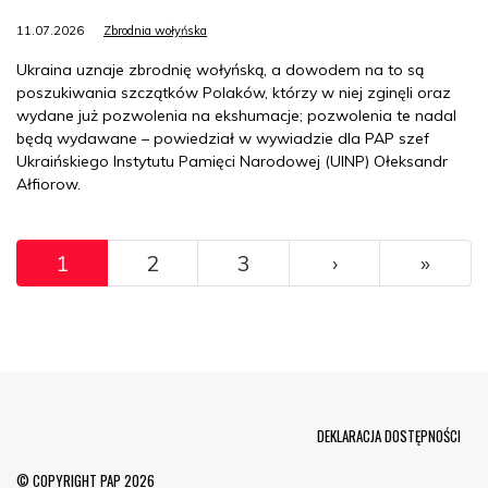
11.07.2026
Zbrodnia wołyńska
Ukraina uznaje zbrodnię wołyńską, a dowodem na to są
poszukiwania szczątków Polaków, którzy w niej zginęli oraz
wydane już pozwolenia na ekshumacje; pozwolenia te nadal
będą wydawane – powiedział w wywiadzie dla PAP szef
Ukraińskiego Instytutu Pamięci Narodowej (UINP) Ołeksandr
Ałfiorow.
Pagination
»
Ostat
1
2
3
›
»
Menu Footer
DEKLARACJA DOSTĘPNOŚCI
© COPYRIGHT PAP 2026