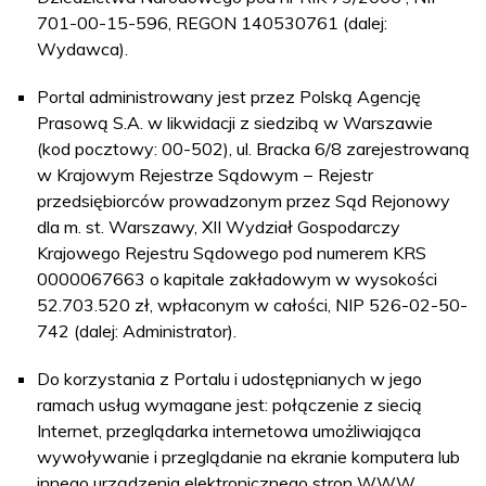
701-00-15-596, REGON 140530761 (dalej:
Wydawca).
Portal administrowany jest przez Polską Agencję
Prasową S.A. w likwidacji z siedzibą w Warszawie
(kod pocztowy: 00-502), ul. Bracka 6/8 zarejestrowaną
w Krajowym Rejestrze Sądowym − Rejestr
przedsiębiorców prowadzonym przez Sąd Rejonowy
dla m. st. Warszawy, XII Wydział Gospodarczy
Krajowego Rejestru Sądowego pod numerem KRS
0000067663 o kapitale zakładowym w wysokości
52.703.520 zł, wpłaconym w całości, NIP 526-02-50-
742 (dalej: Administrator).
Do korzystania z Portalu i udostępnianych w jego
ramach usług wymagane jest: połączenie z siecią
Internet, przeglądarka internetowa umożliwiająca
wywoływanie i przeglądanie na ekranie komputera lub
innego urządzenia elektronicznego stron WWW.