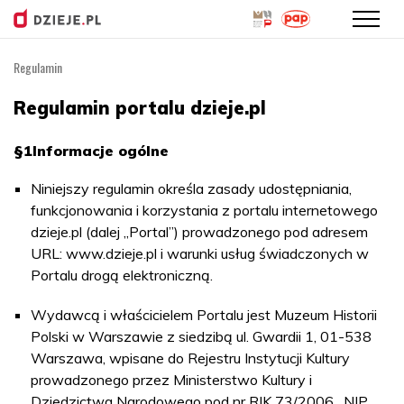
Regulamin
Przejdź
do
Regulamin portalu dzieje.pl
treści
§1
Informacje ogólne
Niniejszy regulamin określa zasady udostępniania,
funkcjonowania i korzystania z portalu internetowego
dzieje.pl (dalej „Portal”) prowadzonego pod adresem
URL: www.dzieje.pl i warunki usług świadczonych w
Portalu drogą elektroniczną.
Wydawcą i właścicielem Portalu jest Muzeum Historii
Polski w Warszawie z siedzibą ul. Gwardii 1, 01-538
Warszawa, wpisane do Rejestru Instytucji Kultury
prowadzonego przez Ministerstwo Kultury i
Dziedzictwa Narodowego pod nr RIK 73/2006 , NIP