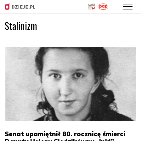
Stalinizm
Przejdź
do
treści
Senat upamiętnił 80. rocznicę śmierci