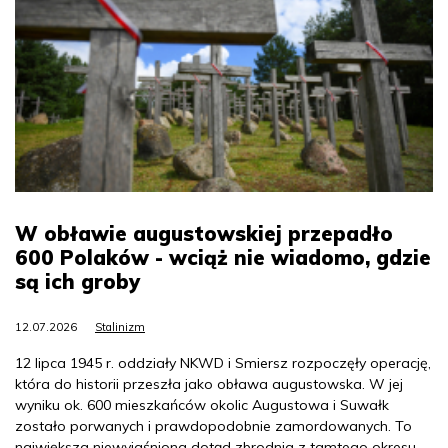
W obławie augustowskiej przepadło
600 Polaków - wciąż nie wiadomo, gdzie
są ich groby
12.07.2026
Stalinizm
12 lipca 1945 r. oddziały NKWD i Smiersz rozpoczęły operację,
która do historii przeszła jako obława augustowska. W jej
wyniku ok. 600 mieszkańców okolic Augustowa i Suwałk
zostało porwanych i prawdopodobnie zamordowanych. To
największa niewyjaśniona dotąd zbrodnia z tamtego okresu.