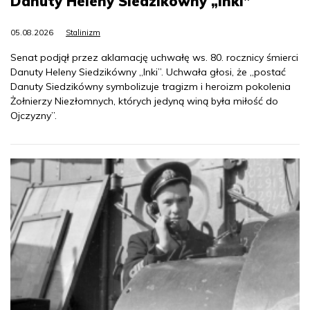
Danuty Heleny Siedzikówny „Inki”
05.08.2026
Stalinizm
Senat podjął przez aklamację uchwałę ws. 80. rocznicy śmierci
Danuty Heleny Siedzikówny „Inki”. Uchwała głosi, że „postać
Danuty Siedzikówny symbolizuje tragizm i heroizm pokolenia
Żołnierzy Niezłomnych, których jedyną winą była miłość do
Ojczyzny”.