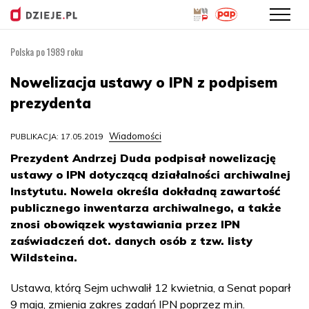
Polska po 1989 roku
Przejdź
do
Nowelizacja ustawy o IPN z podpisem
treści
prezydenta
Wiadomości
PUBLIKACJA: 17.05.2019
Prezydent Andrzej Duda podpisał nowelizację
ustawy o IPN dotyczącą działalności archiwalnej
Instytutu. Nowela określa dokładną zawartość
publicznego inwentarza archiwalnego, a także
znosi obowiązek wystawiania przez IPN
zaświadczeń dot. danych osób z tzw. listy
Wildsteina.
Ustawa, którą Sejm uchwalił 12 kwietnia, a Senat poparł
9 maja, zmienia zakres zadań IPN poprzez m.in.