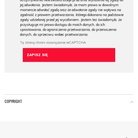
otrzymywania newslettera dzieje.pl od dnia wyrażenia tej zgody do
jej odwołania. Jestem świadomy/a, że mam prawo w dowolnym
momencie odwołać zgodę oraz że odwołanie zgody nie wpływa na
zgodność z prawem przetwarzania, którego dokonano na podstawie
zgody udzielonej przed jej wycofaniem. Jestem też świadomy/a, że
przysługuje mi prawo dostępu do moich danych, do ich
sprostowania, do ograniczenia przetwarzania, do przenoszenia
danych, do sprzeciwu wobec przetwarzania.
COPYRIGHT
Menu Footer