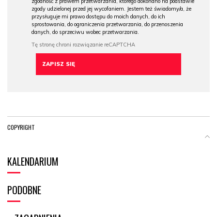
zgodność z prawem przetwarzania, którego dokonano na podstawie
zgody udzielonej przed jej wycofaniem. Jestem też świadomy/a, że
przysługuje mi prawo dostępu do moich danych, do ich
sprostowania, do ograniczenia przetwarzania, do przenoszenia
danych, do sprzeciwu wobec przetwarzania.
COPYRIGHT
KALENDARIUM
PODOBNE