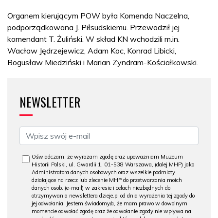
Organem kierującym POW była Komenda Naczelna,
podporządkowana J. Piłsudskiemu. Przewodził jej
komendant T. Żuliński. W skład KN wchodzili m.in.
Wacław Jędrzejewicz, Adam Koc, Konrad Libicki,
Bogusław Miedziński i Marian Zyndram-Kościałkowski.
NEWSLETTER
Oświadczam, że wyrażam zgodę oraz upoważniam Muzeum
Historii Polski, ul. Gwardii 1, 01-538 Warszawa, (dalej MHP) jako
Administratora danych osobowych oraz wszelkie podmioty
działające na rzecz lub zlecenie MHP do przetwarzania moich
danych osob. (e-mail) w zakresie i celach niezbędnych do
otrzymywania newslettera dzieje.pl od dnia wyrażenia tej zgody do
jej odwołania. Jestem świadomy/a, że mam prawo w dowolnym
momencie odwołać zgodę oraz że odwołanie zgody nie wpływa na