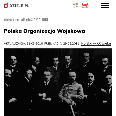
Walka o niepodległość 1914-1918
Przejdź
do
Polska Organizacja Wojskowa
treści
Polska w XX wieku
AKTUALIZACJA: 31.08.2016, PUBLIKACJA: 29.06.2011