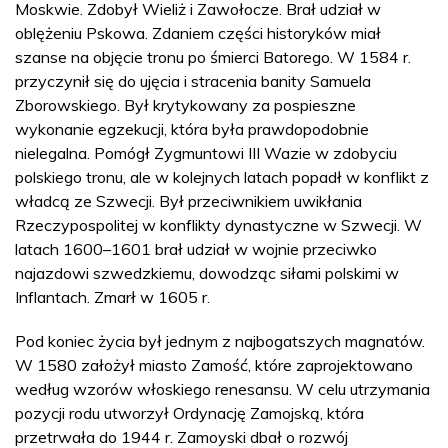
Moskwie. Zdobył Wieliż i Zawołocze. Brał udział w
oblężeniu Pskowa. Zdaniem części historyków miał
szanse na objęcie tronu po śmierci Batorego. W 1584 r.
przyczynił się do ujęcia i stracenia banity Samuela
Zborowskiego. Był krytykowany za pospieszne
wykonanie egzekucji, która była prawdopodobnie
nielegalna. Pomógł Zygmuntowi III Wazie w zdobyciu
polskiego tronu, ale w kolejnych latach popadł w konflikt z
władcą ze Szwecji. Był przeciwnikiem uwikłania
Rzeczypospolitej w konflikty dynastyczne w Szwecji. W
latach 1600–1601 brał udział w wojnie przeciwko
najazdowi szwedzkiemu, dowodząc siłami polskimi w
Inflantach. Zmarł w 1605 r.
Pod koniec życia był jednym z najbogatszych magnatów.
W 1580 założył miasto Zamość, które zaprojektowano
według wzorów włoskiego renesansu. W celu utrzymania
pozycji rodu utworzył Ordynację Zamojską, która
przetrwała do 1944 r. Zamoyski dbał o rozwój