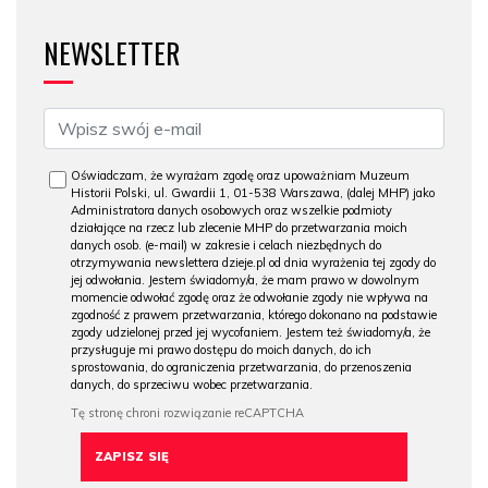
NEWSLETTER
Oświadczam, że wyrażam zgodę oraz upoważniam Muzeum
Historii Polski, ul. Gwardii 1, 01-538 Warszawa, (dalej MHP) jako
Administratora danych osobowych oraz wszelkie podmioty
działające na rzecz lub zlecenie MHP do przetwarzania moich
danych osob. (e-mail) w zakresie i celach niezbędnych do
otrzymywania newslettera dzieje.pl od dnia wyrażenia tej zgody do
jej odwołania. Jestem świadomy/a, że mam prawo w dowolnym
momencie odwołać zgodę oraz że odwołanie zgody nie wpływa na
zgodność z prawem przetwarzania, którego dokonano na podstawie
zgody udzielonej przed jej wycofaniem. Jestem też świadomy/a, że
przysługuje mi prawo dostępu do moich danych, do ich
sprostowania, do ograniczenia przetwarzania, do przenoszenia
danych, do sprzeciwu wobec przetwarzania.