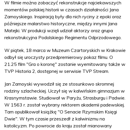
W filmie można zobaczyć rekonstrukcje najciekawszych
momentów polskiej historii w czasach działalności Jana
Zamoyskiego. Inspiracją były dla nich ryciny z epoki oraz
późniejsze malarstwo historyczne, między innymi Jana
Matejki. W produkcji wzięli udział aktorzy oraz grupa
rekonstrukcyjna Podolskiego Regimentu Odprzodowego.
W piątek, 18 marca w Muzeum Czartoryskich w Krakowie
odbył się uroczysty przedpremierowy pokaz filmu. O
21.25 film "Gra o koronę" zostanie wyemitowany także w
TVP Historia 2, dostępnej w serwisie TVP Stream.
Jan Zamoyski wywodził się ze stosunkowo skromnej
rodziny szlacheckiej. Uczył się w kalwińskim gimnazjum w
Krasnymstawie. Studiował w Paryżu, Strasburgu i Padwie.
W 1563 r. został wybrany rektorem akademii padewskiej.
Tam opublikował książkę "O Senacie Rzymskim Księgi
Dwie". W tym czasie przeszedł z kalwinizmu na
katolicyzm. Po powrocie do kraju został mianowany