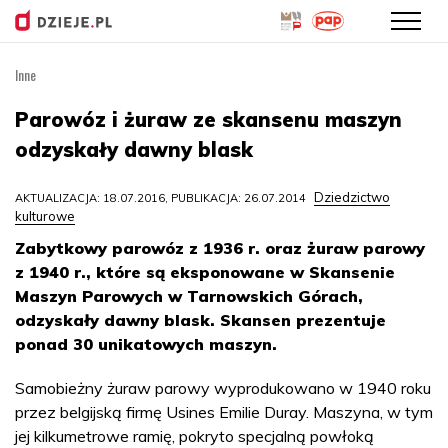
Inne
Przejdź
do
Parowóz i żuraw ze skansenu maszyn
treści
odzyskały dawny blask
Dziedzictwo
AKTUALIZACJA: 18.07.2016, PUBLIKACJA: 26.07.2014
kulturowe
Zabytkowy parowóz z 1936 r. oraz żuraw parowy
z 1940 r., które są eksponowane w Skansenie
Maszyn Parowych w Tarnowskich Górach,
odzyskały dawny blask. Skansen prezentuje
ponad 30 unikatowych maszyn.
Samobieżny żuraw parowy wyprodukowano w 1940 roku
przez belgijską firmę Usines Emilie Duray. Maszyna, w tym
jej kilkumetrowe ramię, pokryto specjalną powłoką