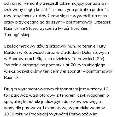
ochronną. Remont przeszedł także mający ponad 2,5 m
izolowany cegłą kocioł. "Ta maszyna potrafiła podnieść
trzy tony ładunku. Aby żuraw się nie wywrócił, na czas
pracy przykręcano go do szyn" – poinformował Grzegorz
Rudnicki ze Stowarzyszenia Miłośników Ziemi
Tarnogórskiej.
Sześciometrowy dźwig pracował m.in. na terenie Huty
Baildon w Katowicach oraz w Zakładach Dolomitowych
w Bobrownikach Śląskich (dzielnicy Tarnowskich Gór).
"Właśnie stamtąd, na początku lat 70-tych ubiegłego
wieku, pozyskaliśmy ten cenny eksponat" – poinformował
Rudnicki.
Drugim wyremontowanym eksponatem jest ważący 10
ton parowóz wąskotorowy z tendrem, czyli wagonem o
specjalnej konstrukcji, służącym do przewozu węgla i
wody dla parowozu. Lokomotywę wyprodukowano w
1936 roku w Podolskiej Wytwórni Parowozów im.