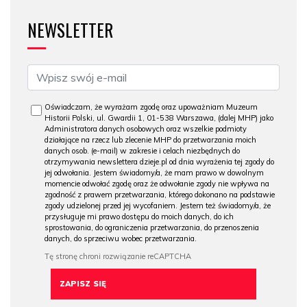
NEWSLETTER
Oświadczam, że wyrażam zgodę oraz upoważniam Muzeum
Historii Polski, ul. Gwardii 1, 01-538 Warszawa, (dalej MHP) jako
Administratora danych osobowych oraz wszelkie podmioty
działające na rzecz lub zlecenie MHP do przetwarzania moich
danych osob. (e-mail) w zakresie i celach niezbędnych do
otrzymywania newslettera dzieje.pl od dnia wyrażenia tej zgody do
jej odwołania. Jestem świadomy/a, że mam prawo w dowolnym
momencie odwołać zgodę oraz że odwołanie zgody nie wpływa na
zgodność z prawem przetwarzania, którego dokonano na podstawie
zgody udzielonej przed jej wycofaniem. Jestem też świadomy/a, że
przysługuje mi prawo dostępu do moich danych, do ich
sprostowania, do ograniczenia przetwarzania, do przenoszenia
danych, do sprzeciwu wobec przetwarzania.