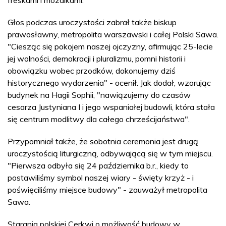
Głos podczas uroczystości zabrał także biskup
prawosławny, metropolita warszawski i całej Polski Sawa.
"Ciesząc się pokojem naszej ojczyzny, afirmując 25-lecie
jej wolności, demokracji i pluralizmu, pomni historii i
obowiązku wobec przodków, dokonujemy dziś
historycznego wydarzenia" - ocenił. Jak dodał, wzorując
budynek na Hagii Sophii, "nawiązujemy do czasów
cesarza Justyniana I i jego wspaniałej budowli, która stała
się centrum modlitwy dla całego chrześcijaństwa".
Przypomniał także, że sobotnia ceremonia jest drugą
uroczystością liturgiczną, odbywającą się w tym miejscu.
"Pierwsza odbyła się 24 października b.r., kiedy to
postawiliśmy symbol naszej wiary - święty krzyż - i
poświęciliśmy miejsce budowy" - zauważył metropolita
Sawa.
Starania polskiej Cerkwi o możliwość budowy w