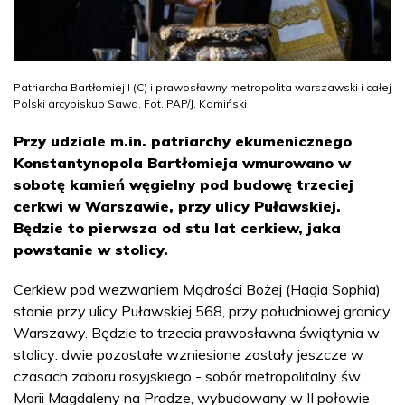
Patriarcha Bartłomiej I (C) i prawosławny metropolita warszawski i całej
Polski arcybiskup Sawa. Fot. PAP/J. Kamiński
Przy udziale m.in. patriarchy ekumenicznego
Konstantynopola Bartłomieja wmurowano w
sobotę kamień węgielny pod budowę trzeciej
cerkwi w Warszawie, przy ulicy Puławskiej.
Będzie to pierwsza od stu lat cerkiew, jaka
powstanie w stolicy.
Cerkiew pod wezwaniem Mądrości Bożej (Hagia Sophia)
stanie przy ulicy Puławskiej 568, przy południowej granicy
Warszawy. Będzie to trzecia prawosławna świątynia w
stolicy: dwie pozostałe wzniesione zostały jeszcze w
czasach zaboru rosyjskiego - sobór metropolitalny św.
Marii Magdaleny na Pradze, wybudowany w II połowie