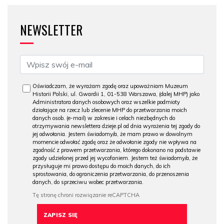
NEWSLETTER
Oświadczam, że wyrażam zgodę oraz upoważniam Muzeum
Historii Polski, ul. Gwardii 1, 01-538 Warszawa, (dalej MHP) jako
Administratora danych osobowych oraz wszelkie podmioty
działające na rzecz lub zlecenie MHP do przetwarzania moich
danych osob. (e-mail) w zakresie i celach niezbędnych do
otrzymywania newslettera dzieje.pl od dnia wyrażenia tej zgody do
jej odwołania. Jestem świadomy/a, że mam prawo w dowolnym
momencie odwołać zgodę oraz że odwołanie zgody nie wpływa na
zgodność z prawem przetwarzania, którego dokonano na podstawie
zgody udzielonej przed jej wycofaniem. Jestem też świadomy/a, że
przysługuje mi prawo dostępu do moich danych, do ich
sprostowania, do ograniczenia przetwarzania, do przenoszenia
danych, do sprzeciwu wobec przetwarzania.