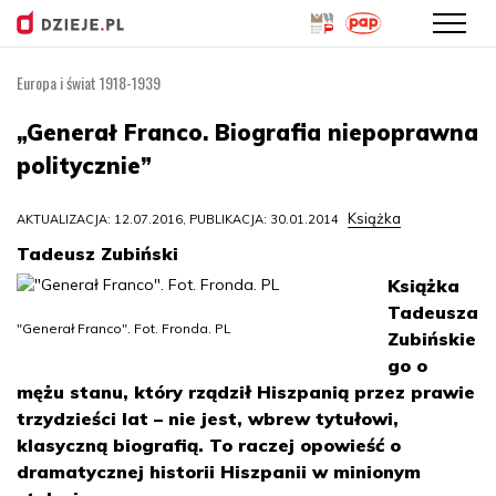
Europa i świat 1918-1939
Przejdź
do
„Generał Franco. Biografia niepoprawna
treści
politycznie”
Książka
AKTUALIZACJA: 12.07.2016, PUBLIKACJA: 30.01.2014
Tadeusz Zubiński
Książka
Tadeusza
"Generał Franco". Fot. Fronda. PL
Zubińskie
go o
mężu stanu, który rządził Hiszpanią przez prawie
trzydzieści lat – nie jest, wbrew tytułowi,
klasyczną biografią. To raczej opowieść o
dramatycznej historii Hiszpanii w minionym