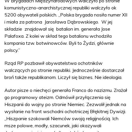
W Brygadach Międzynarodowych walczyło po stronie
komunistyczno-anarchistycznej republiki walczyło ok
5200 obywateli polskich. „Polska brygada nosiła numer XII
i miała za patrona Jarosława Dąbrowskiego. W jej
składzie znajdował się batalion im. generała Jose
Palafoxa. Z kolei w skład tego batalionu wchodziła
kompania tzw. botwinowców. Byli to Żydzi, głównie
polscy.”
Rząd RP pozbawił obywatelstwa ochotników
walczących po stronie republiki. Jednocześnie dostarczał
broń także republikanom. Liczył się biznes. Nie ideologia.
Autor pisze o niechęci generała Franco do nazizmu. Zrażał
go programowy ateizm. Odmówił przyłączenia się
Hiszpanii do wojny po stronie Niemiec. Zezwolił jednak na
wysłanie na front wschodni ochotniczej Błękitnej Dywizji.
„Hiszpanie szokowali Niemców swoją religijnością. Ich
msze polowe, modły, szacunek, jaki okazywali