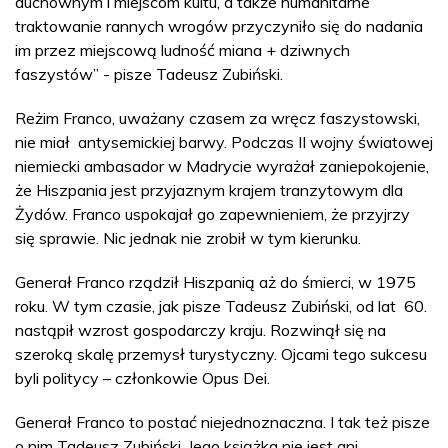
duchownym i miejscom kultu, a także humanitarne
traktowanie rannych wrogów przyczyniło się do nadania
im przez miejscową ludność miana + dziwnych
faszystów” - pisze Tadeusz Zubiński.
Reżim Franco, uważany czasem za wręcz faszystowski,
nie miał antysemickiej barwy. Podczas II wojny światowej
niemiecki ambasador w Madrycie wyrażał zaniepokojenie,
że Hiszpania jest przyjaznym krajem tranzytowym dla
Żydów. Franco uspokajał go zapewnieniem, że przyjrzy
się sprawie. Nic jednak nie zrobił w tym kierunku.
Generał Franco rządził Hiszpanią aż do śmierci, w 1975
roku. W tym czasie, jak pisze Tadeusz Zubiński, od lat 60.
nastąpił wzrost gospodarczy kraju. Rozwinął się na
szeroką skalę przemysł turystyczny. Ojcami tego sukcesu
byli politycy – członkowie Opus Dei.
Generał Franco to postać niejednoznaczna. I tak też pisze
o nim Tadeusz Zubiński. Jego książka nie jest ani