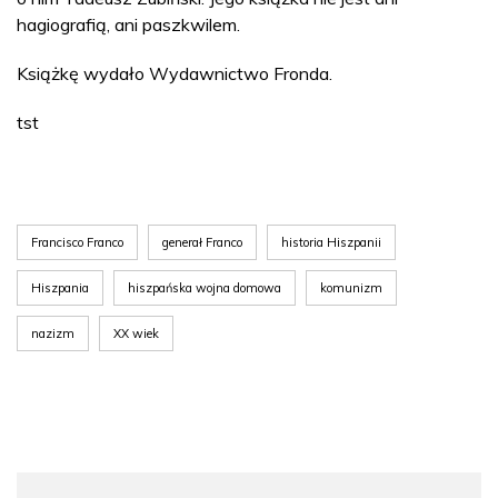
hagiografią, ani paszkwilem.
Książkę wydało Wydawnictwo Fronda.
tst
Francisco Franco
generał Franco
historia Hiszpanii
Hiszpania
hiszpańska wojna domowa
komunizm
nazizm
XX wiek