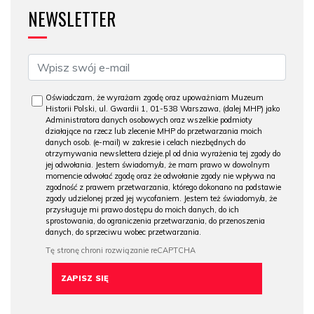
NEWSLETTER
Oświadczam, że wyrażam zgodę oraz upoważniam Muzeum
Historii Polski, ul. Gwardii 1, 01-538 Warszawa, (dalej MHP) jako
Administratora danych osobowych oraz wszelkie podmioty
działające na rzecz lub zlecenie MHP do przetwarzania moich
danych osob. (e-mail) w zakresie i celach niezbędnych do
otrzymywania newslettera dzieje.pl od dnia wyrażenia tej zgody do
jej odwołania. Jestem świadomy/a, że mam prawo w dowolnym
momencie odwołać zgodę oraz że odwołanie zgody nie wpływa na
zgodność z prawem przetwarzania, którego dokonano na podstawie
zgody udzielonej przed jej wycofaniem. Jestem też świadomy/a, że
przysługuje mi prawo dostępu do moich danych, do ich
sprostowania, do ograniczenia przetwarzania, do przenoszenia
danych, do sprzeciwu wobec przetwarzania.