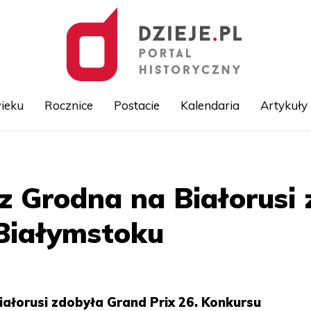
ieku
Rocznice
Postacie
Kalendaria
Artykuły
Przejdź
do
treści
z Grodna na Białorusi 
Białymstoku
ałorusi zdobyła Grand Prix 26. Konkursu