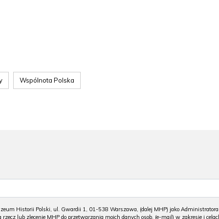
y
Wspólnota Polska
m Historii Polski, ul. Gwardii 1, 01-538 Warszawa, (dalej MHP) jako Administratora
 rzecz lub zlecenie MHP do przetwarzania moich danych osob. (e-mail) w zakresie i celac