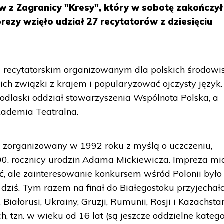
 z Zagranicy "Kresy", który w sobotę zakończył 
rezy wzięło udział 27 recytatorów z dziesięciu
 recytatorskim organizowanym dla polskich środowi
ch związki z krajem i popularyzować ojczysty język.
dlaski oddział stowarzyszenia Wspólnota Polska, a
kademia Teatralna.
ł zorganizowany w 1992 roku z myślą o uczczeniu,
00. rocznicy urodzin Adama Mickiewicza. Impreza mi
ć, ale zainteresowanie konkursem wśród Polonii było
 dziś. Tym razem na finał do Białegostoku przyjechał
Białorusi, Ukrainy, Gruzji, Rumunii, Rosji i Kazachsta
h, tzn. w wieku od 16 lat (są jeszcze oddzielne katego