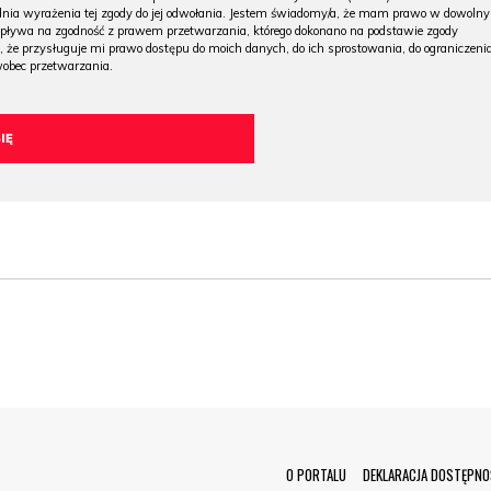
 dnia wyrażenia tej zgody do jej odwołania. Jestem świadomy/a, że mam prawo w dowoln
wpływa na zgodność z prawem przetwarzania, którego dokonano na podstawie zgody
, że przysługuje mi prawo dostępu do moich danych, do ich sprostowania, do ograniczeni
wobec przetwarzania.
Menu Footer
O PORTALU
DEKLARACJA DOSTĘPNO