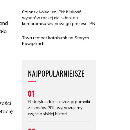
Członek Kolegium IPN: bliskość
wyborów raczej nie skłoni do
rand
kompromisu ws. nowego prezesa IPN
ała
Trwa remont katakumb na Starych
Powązkach
NAJPOPULARNIEJSZE
01
Historyk sztuki: niszcząc pomniki
zości
z czasów PRL, wymazujemy
tację
część polskiej historii
.