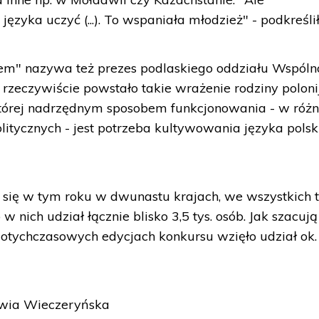
 języka uczyć (...). To wspaniała młodzież" - podkreślił
iem" nazywa też prezes podlaskiego oddziału Wspóln
y rzeczywiście powstało takie wrażenie rodziny polonij
której nadrzędnym sposobem funkcjonowania - w róż
litycznych - jest potrzeba kultywowania języka polsk
 się w tym roku w dwunastu krajach, we wszystkich 
 nich udział łącznie blisko 3,5 tys. osób. Jak szacują
dotychczasowych edycjach konkursu wzięło udział ok.
ylwia Wieczeryńska