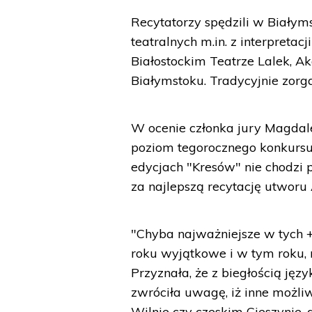
Recytatorzy spędzili w Białym
teatralnych m.in. z interpretacj
Białostockim Teatrze Lalek, A
Białymstoku. Tradycyjnie zorg
W ocenie członka jury Magdale
poziom tegorocznego konkursu 
edycjach "Kresów" nie chodzi 
za najlepszą recytację utwor
"Chyba najważniejsze w tych +
roku wyjątkowe i w tym roku, m
Przyznała, że z biegłością jęz
zwróciła uwagę, iż inne możli
Wilnie czy czeskim Cieszynie, 