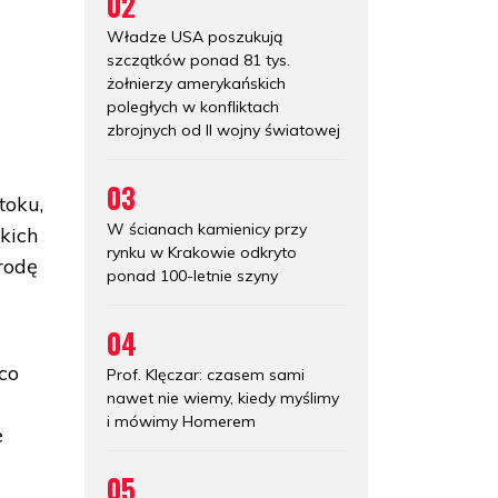
02
Władze USA poszukują
szczątków ponad 81 tys.
żołnierzy amerykańskich
poległych w konfliktach
zbrojnych od II wojny światowej
03
toku,
W ścianach kamienicy przy
kich
rynku w Krakowie odkryto
rodę
ponad 100-letnie szyny
04
co
Prof. Klęczar: czasem sami
nawet nie wiemy, kiedy myślimy
i mówimy Homerem
e
05