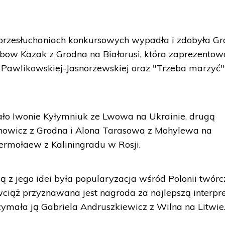
w przesłuchaniach konkursowych wypadła i zdobyła G
bow Kazak z Grodna na Białorusi, która zaprezentow
 Pawlikowskiej-Jasnorzewskiej oraz "Trzeba marzyć"
ało Iwonie Kyłymniuk ze Lwowa na Ukrainie, drugą
chowicz z Grodna i Alona Tarasowa z Mohylewa na
 Jermołaew z Kaliningradu w Rosji.
ą z jego idei była popularyzacja wśród Polonii twórc
iąż przyznawana jest nagroda za najlepszą interpre
ymała ją Gabriela Andruszkiewicz z Wilna na Litwie