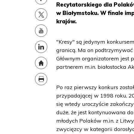
Recytatorskiego dla Polaków
w Białymstoku. W finale imp
krajów.
"Kresy" są jedynym konkursem
granicą. Ma on podtrzymywać i
Głównym organizatorem jest po
partnerem m.in. białostocka A
Po raz pierwszy konkurs zosta
przypadającej w 1998 roku, 2
się wtedy uroczyście zakończy
duże, że jest kontynuowana do
młodych Polaków m.in. z Litwy, 
zwycięzcy w kategorii dorosłyc