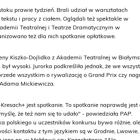
stoku prawie tydzień. Brali udział w warsztatach
i tekstu i pracy z ciałem. Oglądali też spektakle w
kademii Teatralnej i Teatrze Dramatycznym w
anizowano też dla nich spotkanie opłatkowe.
ny Kiszko-Dojlidko z Akademii Teatralnej w Białyms
był wysoki. Jurorka podkreśliła jednak, że we wszyst
przede wszystkim o rywalizację o Grand Prix czy nag
u Adama Mickiewicza.
Kresach+ jest spotkanie. To spotkanie naprawdę jest 
yślę, że też nam się to udało" - powiedziała PAP.
yka polskiego u uczestników konkursu bywa różnie, al
wości kontaktu z tym językiem są w Grodnie, Lwowie,
a inne np. w Mołdawii czy Kazachstanie. "Ale