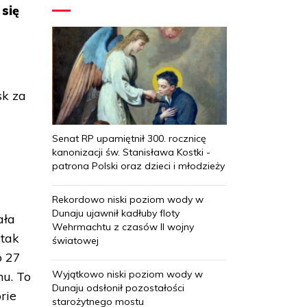
się
sk za
Senat RP upamiętnił 300. rocznicę
kanonizacji św. Stanisława Kostki -
patrona Polski oraz dzieci i młodzieży
Rekordowo niski poziom wody w
Dunaju ujawnił kadłuby floty
ała
Wehrmachtu z czasów II wojny
 tak
światowej
o 27
Wyjątkowo niski poziom wody w
nu. To
Dunaju odsłonił pozostałości
rie
starożytnego mostu