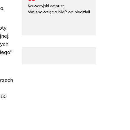
Kalwaryjski odpust
a.
Wniebowzięcia NMP od niedzieli
oty
nej,
nych
iego"
trzech
 60