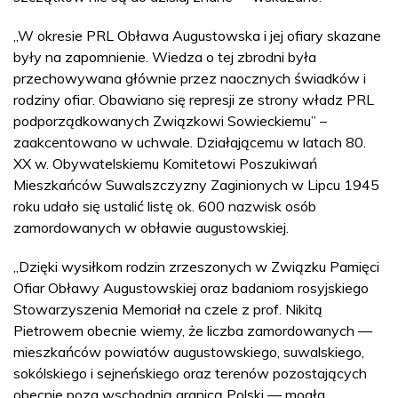
„W okresie PRL Obława Augustowska i jej ofiary skazane
były na zapomnienie. Wiedza o tej zbrodni była
przechowywana głównie przez naocznych świadków i
rodziny ofiar. Obawiano się represji ze strony władz PRL
podporządkowanych Związkowi Sowieckiemu” –
zaakcentowano w uchwale. Działającemu w latach 80.
XX w. Obywatelskiemu Komitetowi Poszukiwań
Mieszkańców Suwalszczyzny Zaginionych w Lipcu 1945
roku udało się ustalić listę ok. 600 nazwisk osób
zamordowanych w obławie augustowskiej.
„Dzięki wysiłkom rodzin zrzeszonych w Związku Pamięci
Ofiar Obławy Augustowskiej oraz badaniom rosyjskiego
Stowarzyszenia Memoriał na czele z prof. Nikitą
Pietrowem obecnie wiemy, że liczba zamordowanych —
mieszkańców powiatów augustowskiego, suwalskiego,
sokólskiego i sejneńskiego oraz terenów pozostających
obecnie poza wschodnią granicą Polski — mogła