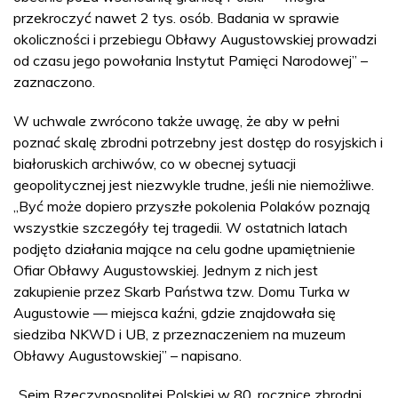
przekroczyć nawet 2 tys. osób. Badania w sprawie
okoliczności i przebiegu Obławy Augustowskiej prowadzi
od czasu jego powołania Instytut Pamięci Narodowej” –
zaznaczono.
W uchwale zwrócono także uwagę, że aby w pełni
poznać skalę zbrodni potrzebny jest dostęp do rosyjskich i
białoruskich archiwów, co w obecnej sytuacji
geopolitycznej jest niezwykle trudne, jeśli nie niemożliwe.
„Być może dopiero przyszłe pokolenia Polaków poznają
wszystkie szczegóły tej tragedii. W ostatnich latach
podjęto działania mające na celu godne upamiętnienie
Ofiar Obławy Augustowskiej. Jednym z nich jest
zakupienie przez Skarb Państwa tzw. Domu Turka w
Augustowie — miejsca kaźni, gdzie znajdowała się
siedziba NKWD i UB, z przeznaczeniem na muzeum
Obławy Augustowskiej” – napisano.
„Sejm Rzeczypospolitej Polskiej w 80. rocznicę zbrodni