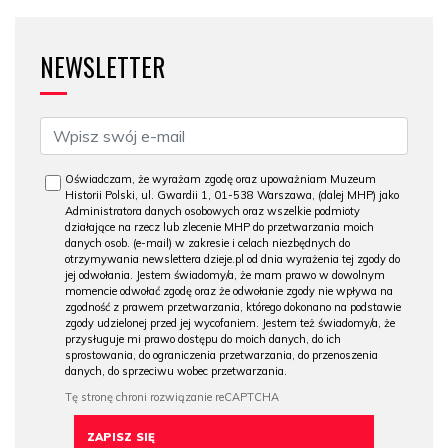
NEWSLETTER
Oświadczam, że wyrażam zgodę oraz upoważniam Muzeum
Historii Polski, ul. Gwardii 1, 01-538 Warszawa, (dalej MHP) jako
Administratora danych osobowych oraz wszelkie podmioty
działające na rzecz lub zlecenie MHP do przetwarzania moich
danych osob. (e-mail) w zakresie i celach niezbędnych do
otrzymywania newslettera dzieje.pl od dnia wyrażenia tej zgody do
jej odwołania. Jestem świadomy/a, że mam prawo w dowolnym
momencie odwołać zgodę oraz że odwołanie zgody nie wpływa na
zgodność z prawem przetwarzania, którego dokonano na podstawie
zgody udzielonej przed jej wycofaniem. Jestem też świadomy/a, że
przysługuje mi prawo dostępu do moich danych, do ich
sprostowania, do ograniczenia przetwarzania, do przenoszenia
danych, do sprzeciwu wobec przetwarzania.