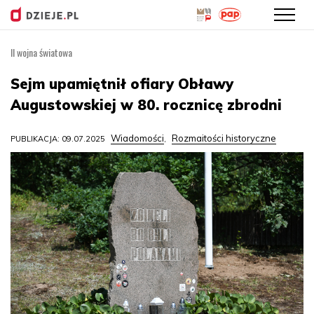
II wojna światowa
Przejdź
do
Sejm upamiętnił ofiary Obławy
treści
Augustowskiej w 80. rocznicę zbrodni
Wiadomości
Rozmaitości historyczne
PUBLIKACJA: 09.07.2025
,