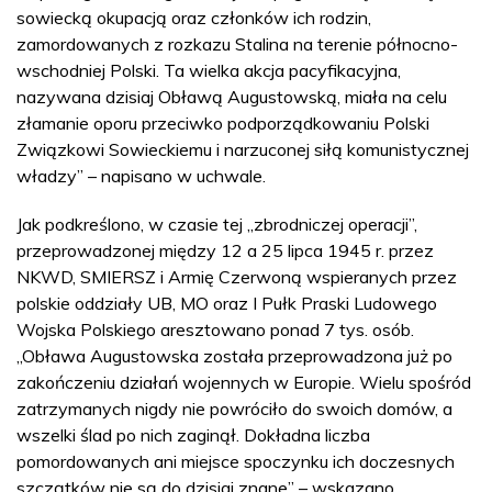
sowiecką okupacją oraz członków ich rodzin,
zamordowanych z rozkazu Stalina na terenie północno-
wschodniej Polski. Ta wielka akcja pacyfikacyjna,
nazywana dzisiaj Obławą Augustowską, miała na celu
złamanie oporu przeciwko podporządkowaniu Polski
Związkowi Sowieckiemu i narzuconej siłą komunistycznej
władzy” – napisano w uchwale.
Jak podkreślono, w czasie tej „zbrodniczej operacji”,
przeprowadzonej między 12 a 25 lipca 1945 r. przez
NKWD, SMIERSZ i Armię Czerwoną wspieranych przez
polskie oddziały UB, MO oraz I Pułk Praski Ludowego
Wojska Polskiego aresztowano ponad 7 tys. osób.
„Obława Augustowska została przeprowadzona już po
zakończeniu działań wojennych w Europie. Wielu spośród
zatrzymanych nigdy nie powróciło do swoich domów, a
wszelki ślad po nich zaginął. Dokładna liczba
pomordowanych ani miejsce spoczynku ich doczesnych
szczątków nie są do dzisiaj znane” – wskazano.