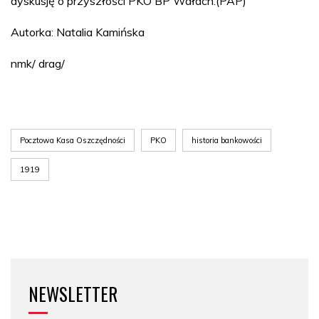
dyskusję o przyszłości PKO BP Wałach.(PAP)
Autorka: Natalia Kamińska
nmk/ drag/
Pocztowa Kasa Oszczędności
PKO
historia bankowości
1919
NEWSLETTER