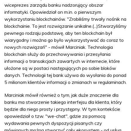
wiceprezes zarządu banku nadzorujący obszar
informatyki. Opowiedział on m.in. o pierwszym
wykorzystaniu blockchainów. "Zrobiliśmy trwały nośnik na
blockchainie. To jest rozwiązanie unikalne.(...)Stworzyliśmy
pewnego rodzaju podstawę, aby ten blockchain był
wiarygodny i można go było wykorzystywać do coraz to
nowych rozwiązań" - mówił Marciniak. Technologia
blockchain służy do przechowywania i przesyłania
informacji o transakcjach zawartych w internecie, które
ułożone są w postaci następujących po sobie bloków
danych. Technologii tej bank używa do wysłania do ponad
5 milionom klientów informacji o zmianach w regulaminach.
Marciniak mówił również o tym, jak duże znaczenie dla
banku ma stworzenie takiego interfejsu dla klienta, który
będzie dla niego prosty i przystępny. W tym kontekście
opowiedział o tzw. "we-chat", gdzie za pomocą
wydawania pewnych dyspozycji pisanych czy
mówionych można stworzyć cały ekosystem - od usług