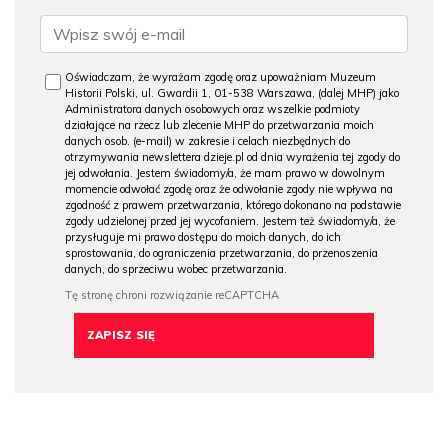
Oświadczam, że wyrażam zgodę oraz upoważniam Muzeum
Historii Polski, ul. Gwardii 1, 01-538 Warszawa, (dalej MHP) jako
Administratora danych osobowych oraz wszelkie podmioty
działające na rzecz lub zlecenie MHP do przetwarzania moich
danych osob. (e-mail) w zakresie i celach niezbędnych do
otrzymywania newslettera dzieje.pl od dnia wyrażenia tej zgody do
jej odwołania. Jestem świadomy/a, że mam prawo w dowolnym
momencie odwołać zgodę oraz że odwołanie zgody nie wpływa na
zgodność z prawem przetwarzania, którego dokonano na podstawie
zgody udzielonej przed jej wycofaniem. Jestem też świadomy/a, że
przysługuje mi prawo dostępu do moich danych, do ich
sprostowania, do ograniczenia przetwarzania, do przenoszenia
danych, do sprzeciwu wobec przetwarzania.