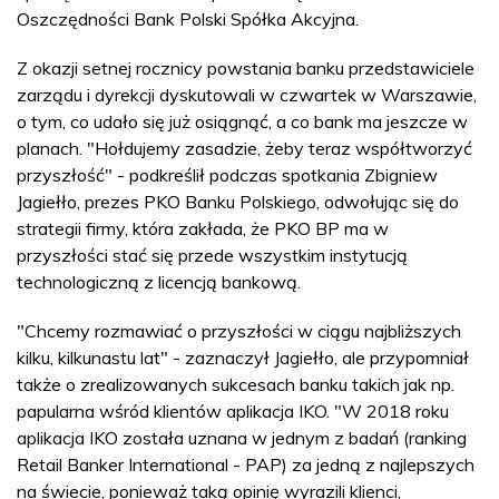
Oszczędności Bank Polski Spółka Akcyjna.
Z okazji setnej rocznicy powstania banku przedstawiciele
zarządu i dyrekcji dyskutowali w czwartek w Warszawie,
o tym, co udało się już osiągnąć, a co bank ma jeszcze w
planach. "Hołdujemy zasadzie, żeby teraz współtworzyć
przyszłość" - podkreślił podczas spotkania Zbigniew
Jagiełło, prezes PKO Banku Polskiego, odwołując się do
strategii firmy, która zakłada, że PKO BP ma w
przyszłości stać się przede wszystkim instytucją
technologiczną z licencją bankową.
"Chcemy rozmawiać o przyszłości w ciągu najbliższych
kilku, kilkunastu lat" - zaznaczył Jagiełło, ale przypomniał
także o zrealizowanych sukcesach banku takich jak np.
papularna wśród klientów aplikacja IKO. "W 2018 roku
aplikacja IKO została uznana w jednym z badań (ranking
Retail Banker International - PAP) za jedną z najlepszych
na świecie, ponieważ taką opinię wyrazili klienci,