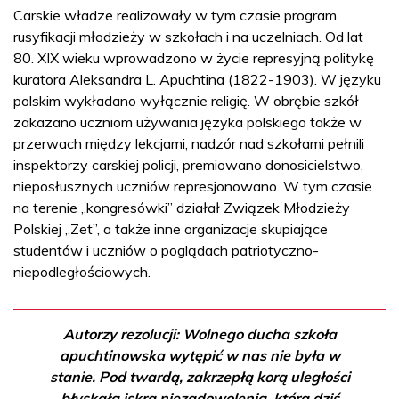
Carskie władze realizowały w tym czasie program
rusyfikacji młodzieży w szkołach i na uczelniach. Od lat
80. XIX wieku wprowadzono w życie represyjną politykę
kuratora Aleksandra L. Apuchtina (1822-1903). W języku
polskim wykładano wyłącznie religię. W obrębie szkół
zakazano uczniom używania języka polskiego także w
przerwach między lekcjami, nadzór nad szkołami pełnili
inspektorzy carskiej policji, premiowano donosicielstwo,
nieposłusznych uczniów represjonowano. W tym czasie
na terenie „kongresówki” działał Związek Młodzieży
Polskiej „Zet”, a także inne organizacje skupiające
studentów i uczniów o poglądach patriotyczno-
niepodległościowych.
Autorzy rezolucji: Wolnego ducha szkoła
apuchtinowska wytępić w nas nie była w
stanie. Pod twardą, zakrzepłą korą uległości
błyskała iskra niezadowolenia, która dziś