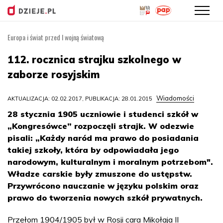
Europa i świat przed I wojną światową
Przejdź
do
112. rocznica strajku szkolnego w
treści
zaborze rosyjskim
Wiadomości
AKTUALIZACJA: 02.02.2017, PUBLIKACJA: 28.01.2015
28 stycznia 1905 uczniowie i studenci szkół w
„Kongresówce” rozpoczęli strajk. W odezwie
pisali: „Każdy naród ma prawo do posiadania
takiej szkoły, która by odpowiadała jego
narodowym, kulturalnym i moralnym potrzebom".
Władze carskie były zmuszone do ustępstw.
Przywrócono nauczanie w języku polskim oraz
prawo do tworzenia nowych szkół prywatnych.
Przełom 1904/1905 był w Rosji cara Mikołaja II