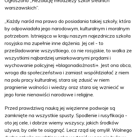
Ogłoszono „Rezolucję młodzieży szkół średnich
warszawskich”.
„Każdy naród ma prawo do posiadania takiej szkoły, która
by odpowiadała jego narodowym, kulturalnym i moralnym
potrzebom. Istniejąca w kraju naszym najezdnicza szkoła
rosyjska ma zupełnie inne dążenia. Jej cel - to
prześladowanie wszystkiego, co nie rosyjskie, to walka ze
wszystkimi najbardziej umiarkowanymi prądami i
wychowanie policyjnej +blagonadiożnosti+. Jest ona obca,
wroga dla społeczeństwa i zamiast współdziałać z niem
na polu pracy kulturalnej, stara się zdusić w niem
pragnienie wolności i wiedzy oraz stara się wzniecić w
jego łonie nienawiści narodowe i religijne.
Przed prawdziwą nauką jej więzienne podwoje są
zamknięte na wszystkie spusty. Spodlenie i rusyfikacja -
oto jej cele, i dobrze wiemy wszyscy, jakich środków
używa, by cele te osiągnąć. Lecz rząd się omylił. Wolnego