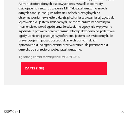
Administratora danych osobowych oraz wszelkie podmioty
działające na rzecz lub zlecenie MHP do przetwarzania moich
danych osob. (e-mail) w zakresie i celach niezbędnych do
otrzymywania newslettera dzieje.pl od dnia wyrażenia tej zgody do
jej odwołania. Jestem świadomy/a, że mam prawo w dowolnym
momencie odwołać zgodę oraz że odwołanie zgody nie wpływa na
zgodność z prawem przetwarzania, którego dokonano na podstawie
zgody udzielonej przed jej wycofaniem. Jestem też świadomy/a, że
przysługuje mi prawo dostępu do moich danych, do ich
sprostowania, do ograniczenia przetwarzania, do przenoszenia
danych, do sprzeciwu wobec przetwarzania.
COPYRIGHT