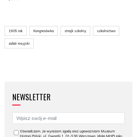
1905 rok
Kongresówka
strajk szkolny
szkolnictwo
zabór rosyjski
NEWSLETTER
Oświadczam, że wyrażam zgodę oraz upoważniam Muzeum
Historii Polski, ul. Gwardii 1, 01-538 Warszawa, (dalej MHP) jako