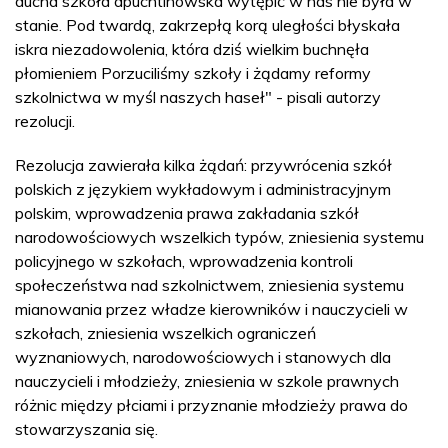
ducha szkoła apuchtinowska wytępić w nas nie była w
stanie. Pod twardą, zakrzepłą korą uległości błyskała
iskra niezadowolenia, która dziś wielkim buchnęła
płomieniem Porzuciliśmy szkoły i żądamy reformy
szkolnictwa w myśl naszych haseł" - pisali autorzy
rezolucji.
Rezolucja zawierała kilka żądań: przywrócenia szkół
polskich z językiem wykładowym i administracyjnym
polskim, wprowadzenia prawa zakładania szkół
narodowościowych wszelkich typów, zniesienia systemu
policyjnego w szkołach, wprowadzenia kontroli
społeczeństwa nad szkolnictwem, zniesienia systemu
mianowania przez władze kierowników i nauczycieli w
szkołach, zniesienia wszelkich ograniczeń
wyznaniowych, narodowościowych i stanowych dla
nauczycieli i młodzieży, zniesienia w szkole prawnych
różnic między płciami i przyznanie młodzieży prawa do
stowarzyszania się.