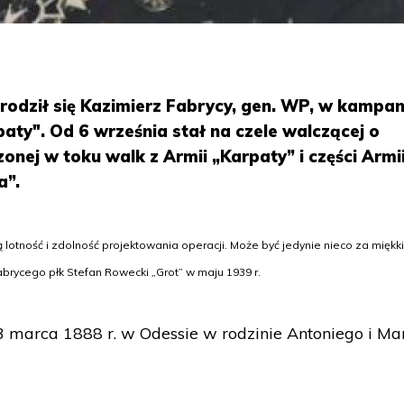
rodził się Kazimierz Fabrycy, gen. WP, w kampan
aty". Od 6 września stał na czele walczącej o
zonej w toku walk z Armii „Karpaty” i części Armi
a”.
żą lotność i zdolność projektowania operacji. Może być jedynie nieco za miękki
abrycego płk Stefan Rowecki „Grot” w maju 1939 r.
3 marca 1888 r. w Odessie w rodzinie Antoniego i Mar