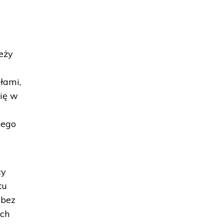
eży
łami,
się w
cego
cy
tu
 bez
ich