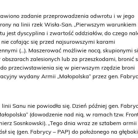
tawiono zadanie przeprowadzenia odwrotu i w jego
brony na linii rzek Wisła-San. „Pierwszym warunkiem
jest dyscyplina i zwartość oddziałów, do czego nal
 nie cofając się przed najsurowszymi karami
nymi (…). Maszerować możliwie nocą, skupionymi si
 obszarach zalesionych lub za przeszkodami, bronić 
do przeciwstawienia się w pierwszym rzędzie broni
racyjny wydany Armii „Małopolska” przez gen. Fabry
inii Sanu nie powiodła się. Dzień później gen. Fabry
ałopolska” (dowodzenie nad nią, w ramach tzw. Fron
mierz Sosnkowski). „Tego dnia wraz ze sztabem armii
sł się (gen. Fabrycy – PAP) do położonego na głębok