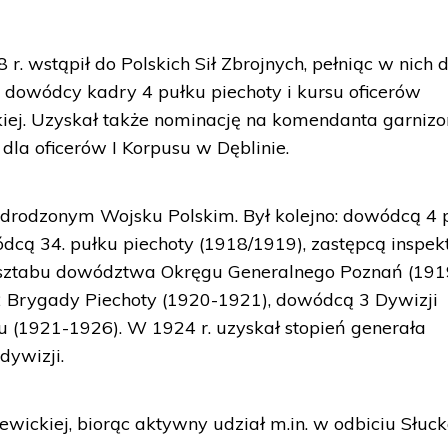
r. wstąpił do Polskich Sił Zbrojnych, pełniąc w nich 
ę dowódcy kadry 4 pułku piechoty i kursu oficerów
iej. Uzyskał także nominację na komendanta garnizo
dla oficerów I Korpusu w Dęblinie.
 odrodzonym Wojsku Polskim. Był kolejno: dowódcą 4 
ódcą 34. pułku piechoty (1918/1919), zastępcą inspek
m sztabu dowództwa Okręgu Generalnego Poznań (191
2 Brygady Piechoty (1920-1921), dowódcą 3 Dywizji
 (1921-1926). W 1924 r. uzyskał stopień generała
dywizji.
ewickiej, biorąc aktywny udział m.in. w odbiciu Słuc