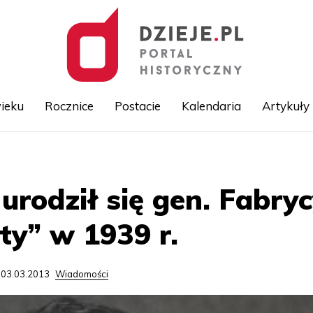
ieku
Rocznice
Postacie
Kalendaria
Artykuły
Przejdź
do
treści
 urodził się gen. Fabry
ty” w 1939 r.
 03.03.2013
Wiadomości