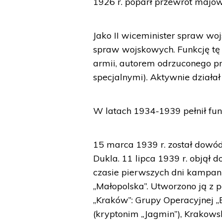
1926 r. poparł przewrót majow
Jako II wiceminister spraw wo
spraw wojskowych. Funkcję tę 
armii, autorem odrzuconego pr
specjalnymi). Aktywnie działał
W latach 1934-1939 pełnił fun
15 marca 1939 r. został dowód
Dukla. 11 lipca 1939 r. objął 
czasie pierwszych dni kampanii
„Małopolska”. Utworzono ją z p
„Kraków”: Grupy Operacyjnej „B
(kryptonim „Jagmin”), Krakowsk