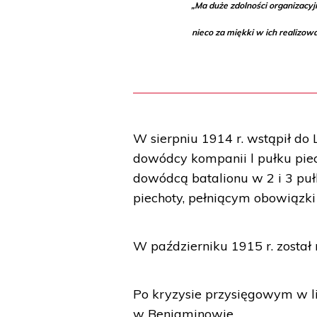
„Ma duże zdolności organizacyjne
nieco za miękki w ich realizow
W sierpniu 1914 r. wstąpił do 
dowódcy kompanii l pułku pie
dowódcą batalionu w 2 i 3 puł
piechoty, pełniącym obowiązki
W październiku 1915 r. został
Po kryzysie przysięgowym w l
w Beniaminowie.