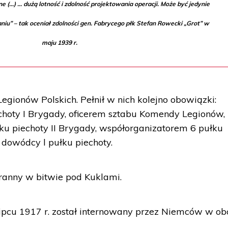
 (...) ... dużą lotność i zdolność projektowania operacji. Może być jedynie
aniu” – tak oceniał zdolności gen. Fabrycego płk Stefan Rowecki „Grot” w
maju 1939 r.
Legionów Polskich. Pełnił w nich kolejno obowiązki:
choty I Brygady, oficerem sztabu Komendy Legionów,
ku piechoty II Brygady, współorganizatorem 6 pułku
 dowódcy l pułku piechoty.
 ranny w bitwie pod Kuklami.
ipcu 1917 r. został internowany przez Niemców w ob