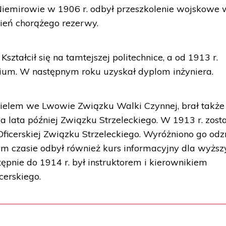
iemirowie w 1906 r. odbył przeszkolenie wojskowe 
opień chorążego rezerwy.
ztałcił się na tamtejszej politechnice, a od 1913 r.
um. W następnym roku uzyskał dyplom inżyniera.
cielem we Lwowie Związku Walki Czynnej, brał także
 lata później Związku Strzeleckiego. W 1913 r. zosta
ficerskiej Związku Strzeleckiego. Wyróżniono go od
tym czasie odbył również kurs informacyjny dla wyższ
nie do 1914 r. był instruktorem i kierownikiem
cerskiego.