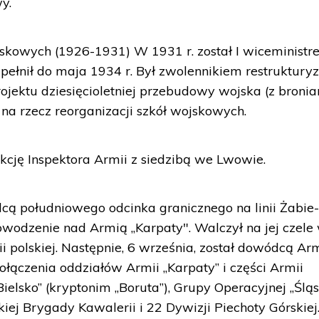
y.
jskowych (1926-1931) W 1931 r. został I wiceminist
pełnił do maja 1934 r. Był zwolennikiem restrukturyz
ojektu dziesięcioletniej przebudowy wojska (z broni
 na rzecz reorganizacji szkół wojskowych.
kcję Inspektora Armii z siedzibą we Lwowie.
cą południowego odcinka granicznego na linii Żabie
dowodzenie nad Armią „Karpaty". Walczył na jej czele
 polskiej. Następnie, 6 września, został dowódcą Arm
ołączenia oddziałów Armii „Karpaty” i części Armii
ielsko” (kryptonim „Boruta”), Grupy Operacyjnej „Śląs
iej Brygady Kawalerii i 22 Dywizji Piechoty Górskiej