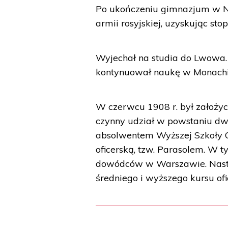
Po ukończeniu gimnazjum w N
armii rosyjskiej, uzyskując st
Wyjechał na studia do Lwowa. Ks
kontynuował naukę w Monachi
W czerwcu 1908 r. był założy
czynny udział w powstaniu dwa
absolwentem Wyższej Szkoły O
oficerską, tzw. Parasolem. W 
dowódców w Warszawie. Następ
średniego i wyższego kursu ofi