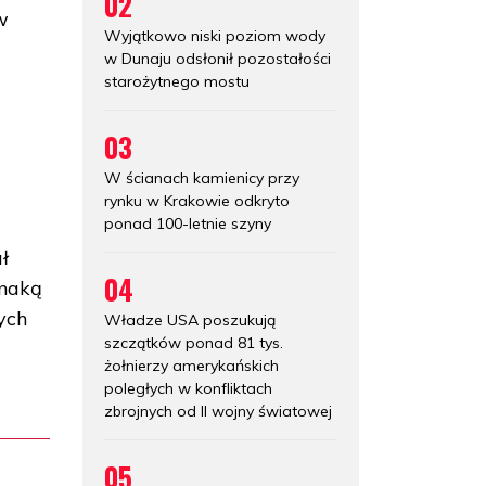
02
w
Wyjątkowo niski poziom wody
w Dunaju odsłonił pozostałości
starożytnego mostu
03
W ścianach kamienicy przy
rynku w Krakowie odkryto
ponad 100-letnie szyny
ł
04
znaką
ych
Władze USA poszukują
szczątków ponad 81 tys.
żołnierzy amerykańskich
poległych w konfliktach
zbrojnych od II wojny światowej
05