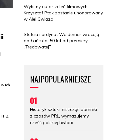
Wybitny autor zdjęć filmowych
Krzysztof Ptak zostanie uhonorowany
w Alei Gwiazd
Stefcia i ordynat Waldemar wracają
ii
do Łańcuta; 50 lat od premiery
„Trędowatej”
i
NAJPOPULARNIEJSZE
 w ich
01
Historyk sztuki: niszcząc pomniki
ii z
z czasów PRL, wymazujemy
część polskiej historii