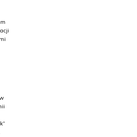
rem
acji
ami
-
 w
ii
k”
.