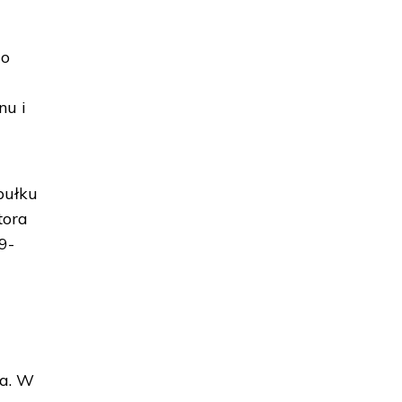
do
nu i
pułku
tora
9-
ka. W