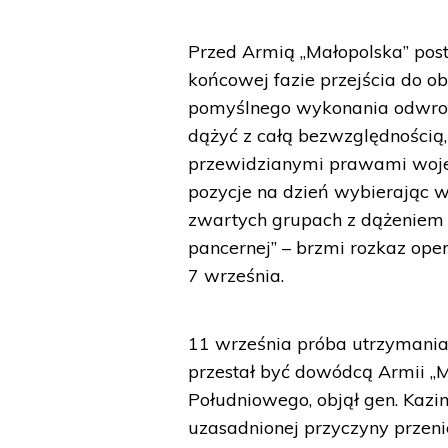
Przed Armią „Małopolska” pos
końcowej fazie przejścia do o
pomyślnego wykonania odwrotu 
dążyć z całą bezwzględnością,
przewidzianymi prawami wojen
pozycje na dzień wybierając w
zwartych grupach z dążeniem 
pancernej” – brzmi rozkaz ope
7 września.
11 września próba utrzymania l
przestał być dowódcą Armii „M
Południowego, objął gen. Kazi
uzasadnionej przyczyny przenió