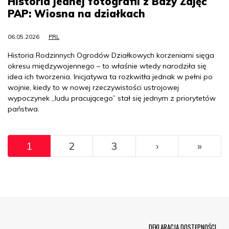
Historia jednej fotografii z Bazy Zdjęć
PAP: Wiosna na działkach
06.05.2026
PRL
Historia Rodzinnych Ogrodów Działkowych korzeniami sięga
okresu międzywojennego – to właśnie wtedy narodziła się
idea ich tworzenia. Inicjatywa ta rozkwitła jednak w pełni po
wojnie, kiedy to w nowej rzeczywistości ustrojowej
wypoczynek „ludu pracującego” stał się jednym z priorytetów
państwa.
Pagination
››
Ostat
1
2
3
›
»
Menu Footer
DEKLARACJA DOSTĘPNOŚCI