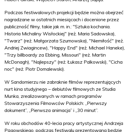
Podczas festiwalowych projekcji będzie można obejrzeć
nagradzane w ostatnich miesiącach i docenione przez
publiczność filmy, takie jak m. in.: "Sztuka kochania.
Historia Michaliny Wisłockiej" (reż. Maria Sadowska),
"Twarz" (reż. Małgorzata Szumowska), "Niemiłość" (reż.
Andriej Zwiagincew), "Happy End" (reż. Michael Haneke),
"Trzy billboardy za Ebbing, Missouri" (reż. Martin
McDonagh), "Najlepszy" (reż. Łukasz Palkowski), "Cicha
noc" (reż. Piotr Domalewski).
W Sandomierzu nie zabraknie filmów reprezentujących
nurt kina studyjnego – debiutów filmowych ze Studia
Munka, zrealizowanych w ramach programów
Stowarzyszenia Filmowców Polskich: „Pierwszy
dokument”, „Pierwsza animacja” i „30 minut”.
W roku obchodów 40-lecia pracy artystycznej Andrzeja
Pągowskiego, podczas festiwalu prezentowana będzie