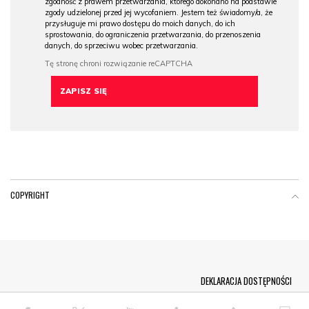
zgodność z prawem przetwarzania, którego dokonano na podstawie
zgody udzielonej przed jej wycofaniem. Jestem też świadomy/a, że
przysługuje mi prawo dostępu do moich danych, do ich
sprostowania, do ograniczenia przetwarzania, do przenoszenia
danych, do sprzeciwu wobec przetwarzania.
COPYRIGHT
Menu Footer
DEKLARACJA DOSTĘPNOŚCI