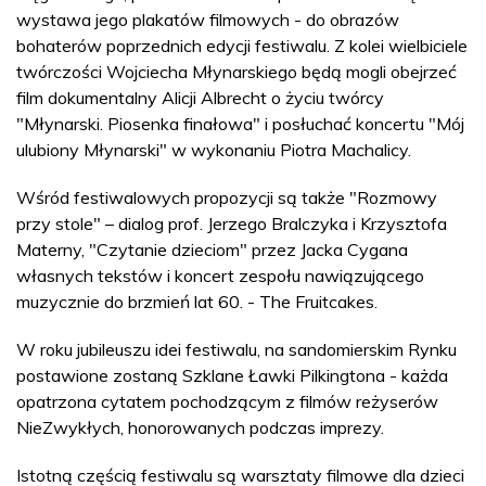
wystawa jego plakatów filmowych - do obrazów
bohaterów poprzednich edycji festiwalu. Z kolei wielbiciele
twórczości Wojciecha Młynarskiego będą mogli obejrzeć
film dokumentalny Alicji Albrecht o życiu twórcy
"Młynarski. Piosenka finałowa" i posłuchać koncertu "Mój
ulubiony Młynarski" w wykonaniu Piotra Machalicy.
Wśród festiwalowych propozycji są także "Rozmowy
przy stole" – dialog prof. Jerzego Bralczyka i Krzysztofa
Materny, "Czytanie dzieciom" przez Jacka Cygana
własnych tekstów i koncert zespołu nawiązującego
muzycznie do brzmień lat 60. - The Fruitcakes.
W roku jubileuszu idei festiwalu, na sandomierskim Rynku
postawione zostaną Szklane Ławki Pilkingtona - każda
opatrzona cytatem pochodzącym z filmów reżyserów
NieZwykłych, honorowanych podczas imprezy.
Istotną częścią festiwalu są warsztaty filmowe dla dzieci