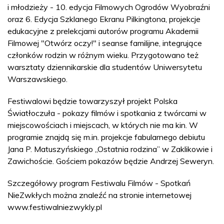
i młodzieży - 10. edycja Filmowych Ogrodów Wyobraźni
oraz 6. Edycja Szklanego Ekranu Pilkingtona, projekcje
edukacyjne z prelekcjami autorów programu Akademii
Filmowej "Otwórz oczy!" i seanse familijne, integrujące
członków rodzin w różnym wieku. Przygotowano też
warsztaty dziennikarskie dla studentów Uniwersytetu
Warszawskiego.
Festiwalowi będzie towarzyszył projekt Polska
Światłoczuła - pokazy filmów i spotkania z twórcami w
miejscowościach i miejscach, w których nie ma kin. W
programie znajdą się m.in. projekcje fabularnego debiutu
Jana P. Matuszyńskiego „Ostatnia rodzina” w Zaklikowie i
Zawichoście. Gościem pokazów będzie Andrzej Seweryn.
Szczegółowy program Festiwalu Filmów - Spotkań
NieZwkłych można znaleźć na stronie internetowej
www.festiwalniezwykly.pl