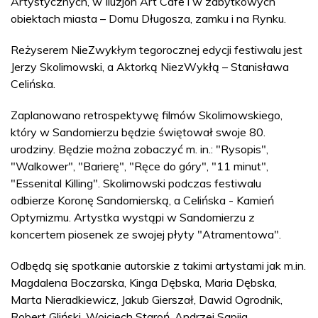
Artystycznych, w Iluzjon Art Cafe i w zabytkowych
obiektach miasta – Domu Długosza, zamku i na Rynku.
Reżyserem NieZwykłym tegorocznej edycji festiwalu jest
Jerzy Skolimowski, a Aktorką NiezWykłą – Stanisława
Celińska.
Zaplanowano retrospektywę filmów Skolimowskiego,
który w Sandomierzu będzie świętował swoje 80.
urodziny. Będzie można zobaczyć m. in.: "Rysopis",
"Walkower", "Barierę", "Ręce do góry", "11 minut",
"Essenital Killing". Skolimowski podczas festiwalu
odbierze Koronę Sandomierską, a Celińska - Kamień
Optymizmu. Artystka wystąpi w Sandomierzu z
koncertem piosenek ze swojej płyty "Atramentowa".
Odbędą się spotkanie autorskie z takimi artystami jak m.in.
Magdalena Boczarska, Kinga Dębska, Maria Dębska,
Marta Nieradkiewicz, Jakub Gierszał, Dawid Ogrodnik,
Robert Gliński, Wojciech Staroń, Andrzej Sapija.