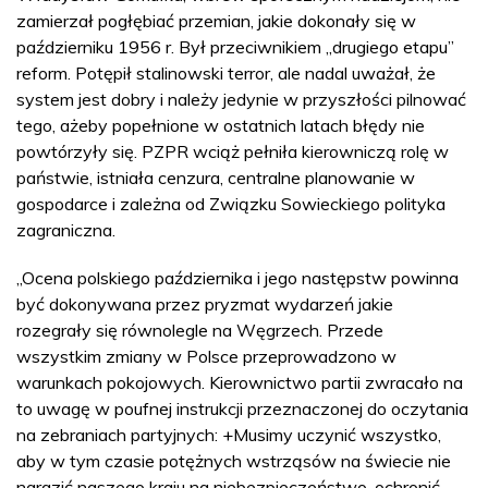
zamierzał pogłębiać przemian, jakie dokonały się w
październiku 1956 r. Był przeciwnikiem „drugiego etapu”
reform. Potępił stalinowski terror, ale nadal uważał, że
system jest dobry i należy jedynie w przyszłości pilnować
tego, ażeby popełnione w ostatnich latach błędy nie
powtórzyły się. PZPR wciąż pełniła kierowniczą rolę w
państwie, istniała cenzura, centralne planowanie w
gospodarce i zależna od Związku Sowieckiego polityka
zagraniczna.
„Ocena polskiego października i jego następstw powinna
być dokonywana przez pryzmat wydarzeń jakie
rozegrały się równolegle na Węgrzech. Przede
wszystkim zmiany w Polsce przeprowadzono w
warunkach pokojowych. Kierownictwo partii zwracało na
to uwagę w poufnej instrukcji przeznaczonej do oczytania
na zebraniach partyjnych: +Musimy uczynić wszystko,
aby w tym czasie potężnych wstrząsów na świecie nie
narazić naszego kraju na niebezpieczeństwo, ochronić