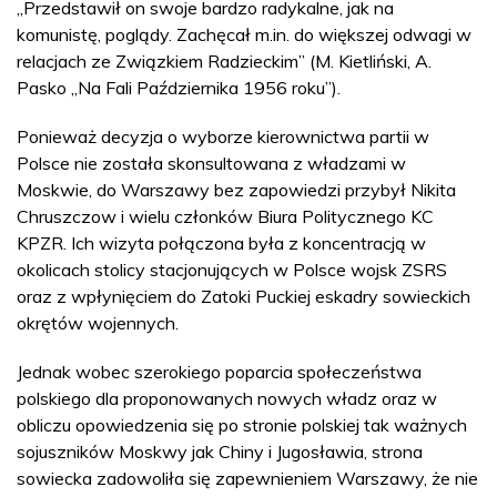
„Przedstawił on swoje bardzo radykalne, jak na
komunistę, poglądy. Zachęcał m.in. do większej odwagi w
relacjach ze Związkiem Radzieckim” (M. Kietliński, A.
Pasko „Na Fali Października 1956 roku”).
Ponieważ decyzja o wyborze kierownictwa partii w
Polsce nie została skonsultowana z władzami w
Moskwie, do Warszawy bez zapowiedzi przybył Nikita
Chruszczow i wielu członków Biura Politycznego KC
KPZR. Ich wizyta połączona była z koncentracją w
okolicach stolicy stacjonujących w Polsce wojsk ZSRS
oraz z wpłynięciem do Zatoki Puckiej eskadry sowieckich
okrętów wojennych.
Jednak wobec szerokiego poparcia społeczeństwa
polskiego dla proponowanych nowych władz oraz w
obliczu opowiedzenia się po stronie polskiej tak ważnych
sojuszników Moskwy jak Chiny i Jugosławia, strona
sowiecka zadowoliła się zapewnieniem Warszawy, że nie