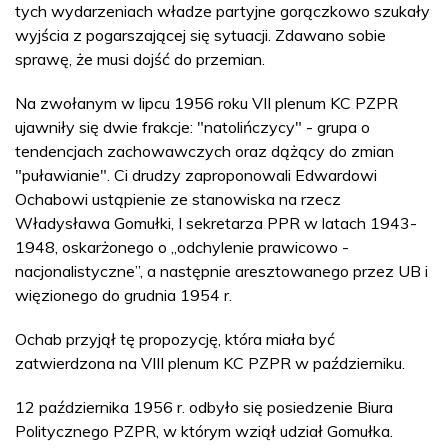
tych wydarzeniach władze partyjne gorączkowo szukały
wyjścia z pogarszającej się sytuacji. Zdawano sobie
sprawę, że musi dojść do przemian.
Na zwołanym w lipcu 1956 roku VII plenum KC PZPR
ujawniły się dwie frakcje: "natolińczycy" - grupa o
tendencjach zachowawczych oraz dążący do zmian
"puławianie". Ci drudzy zaproponowali Edwardowi
Ochabowi ustąpienie ze stanowiska na rzecz
Władysława Gomułki, I sekretarza PPR w latach 1943-
1948, oskarżonego o „odchylenie prawicowo -
nacjonalistyczne”, a następnie aresztowanego przez UB i
więzionego do grudnia 1954 r.
Ochab przyjął tę propozycję, która miała być
zatwierdzona na VIII plenum KC PZPR w październiku.
12 października 1956 r. odbyło się posiedzenie Biura
Politycznego PZPR, w którym wziął udział Gomułka.