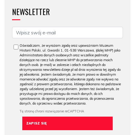
NEWSLETTER
Oświadczam, że wyrażam zgodę oraz upoważniam Muzeum
Historii Polski, ul. Gwardii 1, 01-538 Warszawa, (dalej MHP) jako
Administratora danych osobowych oraz wszelkie podmioty
działające na rzecz lub zlecenie MHP do przetwarzania moich
danych osob. (e-mail) w zakresie i celach niezbędnych do
otrzymywania newslettera dzieje.pl od dnia wyrażenia tej zgody do
jej odwołania. Jestem świadomy/a, że mam prawo w dowolnym
momencie odwołać zgodę oraz że odwołanie zgody nie wpływa na
zgodność z prawem przetwarzania, którego dokonano na podstawie
zgody udzielonej przed jej wycofaniem. Jestem też świadomy/a, że
przysługuje mi prawo dostępu do moich danych, do ich
sprostowania, do ograniczenia przetwarzania, do przenoszenia
danych, do sprzeciwu wobec przetwarzania.