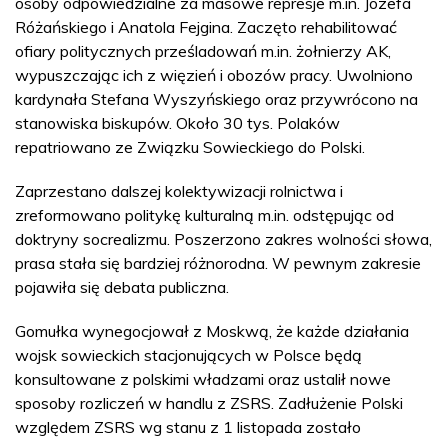
osoby odpowiedzialne za masowe represje m.in. Józefa
Różańskiego i Anatola Fejgina. Zaczęto rehabilitować
ofiary politycznych prześladowań m.in. żołnierzy AK,
wypuszczając ich z więzień i obozów pracy. Uwolniono
kardynała Stefana Wyszyńskiego oraz przywrócono na
stanowiska biskupów. Około 30 tys. Polaków
repatriowano ze Związku Sowieckiego do Polski.
Zaprzestano dalszej kolektywizacji rolnictwa i
zreformowano politykę kulturalną m.in. odstępując od
doktryny socrealizmu. Poszerzono zakres wolności słowa,
prasa stała się bardziej różnorodna. W pewnym zakresie
pojawiła się debata publiczna.
Gomułka wynegocjował z Moskwą, że każde działania
wojsk sowieckich stacjonujących w Polsce będą
konsultowane z polskimi władzami oraz ustalił nowe
sposoby rozliczeń w handlu z ZSRS. Zadłużenie Polski
względem ZSRS wg stanu z 1 listopada zostało