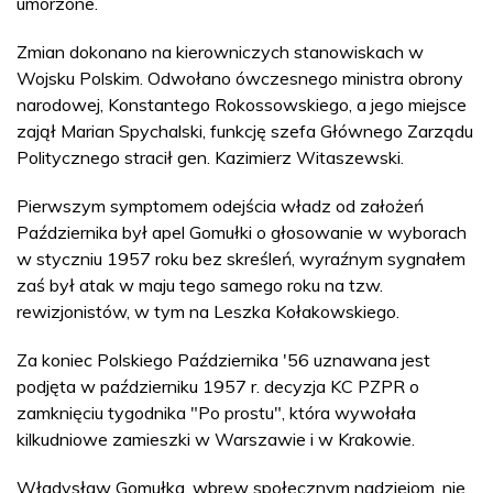
umorzone.
Zmian dokonano na kierowniczych stanowiskach w
Wojsku Polskim. Odwołano ówczesnego ministra obrony
narodowej, Konstantego Rokossowskiego, a jego miejsce
zajął Marian Spychalski, funkcję szefa Głównego Zarządu
Politycznego stracił gen. Kazimierz Witaszewski.
Pierwszym symptomem odejścia władz od założeń
Października był apel Gomułki o głosowanie w wyborach
w styczniu 1957 roku bez skreśleń, wyraźnym sygnałem
zaś był atak w maju tego samego roku na tzw.
rewizjonistów, w tym na Leszka Kołakowskiego.
Za koniec Polskiego Października '56 uznawana jest
podjęta w październiku 1957 r. decyzja KC PZPR o
zamknięciu tygodnika "Po prostu", która wywołała
kilkudniowe zamieszki w Warszawie i w Krakowie.
Władysław Gomułka, wbrew społecznym nadziejom, nie