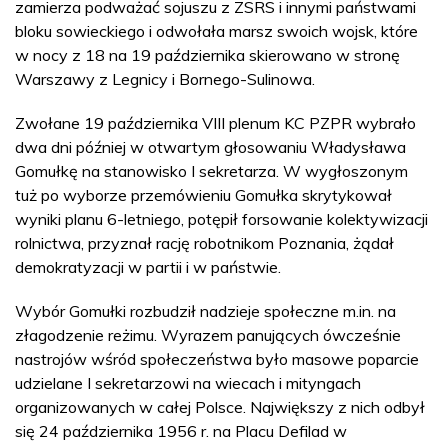
zamierza podważać sojuszu z ZSRS i innymi państwami
bloku sowieckiego i odwołała marsz swoich wojsk, które
w nocy z 18 na 19 października skierowano w stronę
Warszawy z Legnicy i Bornego-Sulinowa.
Zwołane 19 października VIII plenum KC PZPR wybrało
dwa dni później w otwartym głosowaniu Władysława
Gomułkę na stanowisko I sekretarza. W wygłoszonym
tuż po wyborze przemówieniu Gomułka skrytykował
wyniki planu 6-letniego, potępił forsowanie kolektywizacji
rolnictwa, przyznał rację robotnikom Poznania, żądał
demokratyzacji w partii i w państwie.
Wybór Gomułki rozbudził nadzieje społeczne m.in. na
złagodzenie reżimu. Wyrazem panujących ówcześnie
nastrojów wśród społeczeństwa było masowe poparcie
udzielane I sekretarzowi na wiecach i mityngach
organizowanych w całej Polsce. Największy z nich odbył
się 24 października 1956 r. na Placu Defilad w