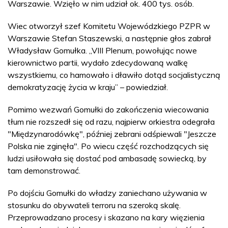
Warszawie. Wzięło w nim udział ok. 400 tys. osób.
Wiec otworzył szef Komitetu Wojewódzkiego PZPR w
Warszawie Stefan Staszewski, a następnie głos zabrał
Władysław Gomułka. „VIII Plenum, powołując nowe
kierownictwo partii, wydało zdecydowaną walkę
wszystkiemu, co hamowało i dławiło dotąd socjalistyczną
demokratyzację życia w kraju” – powiedział.
Pomimo wezwań Gomułki do zakończenia wiecowania
tłum nie rozszedł się od razu, najpierw orkiestra odegrała
"Międzynarodówkę", później zebrani odśpiewali "Jeszcze
Polska nie zginęła". Po wiecu część rozchodzących się
ludzi usiłowała się dostać pod ambasadę sowiecką, by
tam demonstrować.
Po dojściu Gomułki do władzy zaniechano używania w
stosunku do obywateli terroru na szeroką skalę.
Przeprowadzano procesy i skazano na kary więzienia