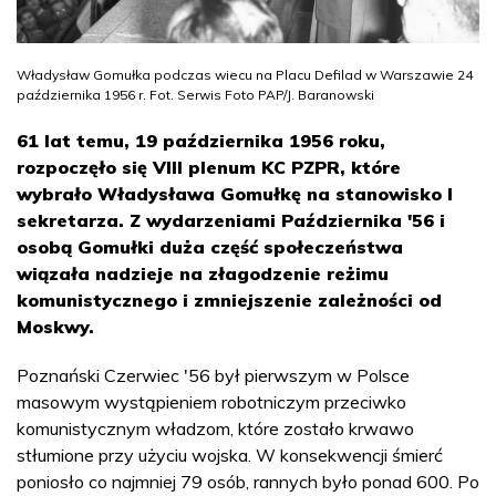
Władysław Gomułka podczas wiecu na Placu Defilad w Warszawie 24
października 1956 r. Fot. Serwis Foto PAP/J. Baranowski
61 lat temu, 19 października 1956 roku,
rozpoczęło się VIII plenum KC PZPR, które
wybrało Władysława Gomułkę na stanowisko I
sekretarza. Z wydarzeniami Października '56 i
osobą Gomułki duża część społeczeństwa
wiązała nadzieje na złagodzenie reżimu
komunistycznego i zmniejszenie zależności od
Moskwy.
Poznański Czerwiec '56 był pierwszym w Polsce
masowym wystąpieniem robotniczym przeciwko
komunistycznym władzom, które zostało krwawo
stłumione przy użyciu wojska. W konsekwencji śmierć
poniosło co najmniej 79 osób, rannych było ponad 600. Po