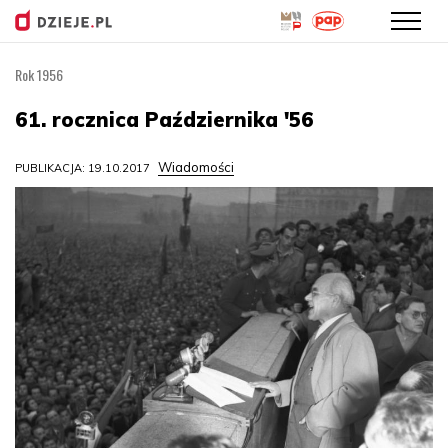
Rok 1956
Przejdź
do
61. rocznica Października '56
treści
Wiadomości
PUBLIKACJA: 19.10.2017