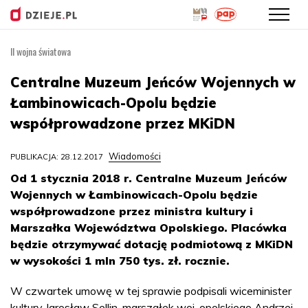
II wojna światowa
Przejdź
do
Centralne Muzeum Jeńców Wojennych w
treści
Łambinowicach-Opolu będzie
współprowadzone przez MKiDN
Wiadomości
PUBLIKACJA: 28.12.2017
Od 1 stycznia 2018 r. Centralne Muzeum Jeńców
Wojennych w Łambinowicach-Opolu będzie
współprowadzone przez ministra kultury i
Marszałka Województwa Opolskiego. Placówka
będzie otrzymywać dotację podmiotową z MKiDN
w wysokości 1 mln 750 tys. zł. rocznie.
W czwartek umowę w tej sprawie podpisali wiceminister
kultury Jarosław Sellin, marszałek woj. opolskiego Andrzej