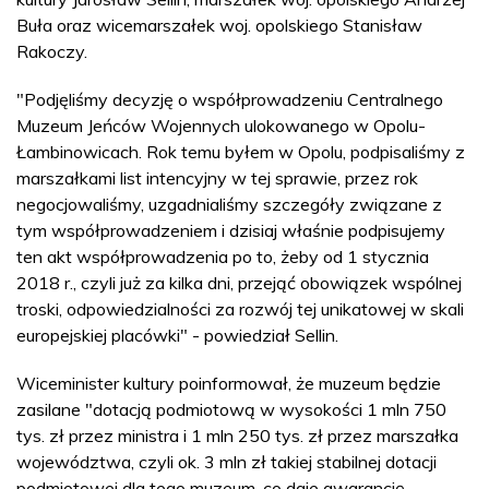
Buła oraz wicemarszałek woj. opolskiego Stanisław
Rakoczy.
"Podjęliśmy decyzję o współprowadzeniu Centralnego
Muzeum Jeńców Wojennych ulokowanego w Opolu-
Łambinowicach. Rok temu byłem w Opolu, podpisaliśmy z
marszałkami list intencyjny w tej sprawie, przez rok
negocjowaliśmy, uzgadnialiśmy szczegóły związane z
tym współprowadzeniem i dzisiaj właśnie podpisujemy
ten akt współprowadzenia po to, żeby od 1 stycznia
2018 r., czyli już za kilka dni, przejąć obowiązek wspólnej
troski, odpowiedzialności za rozwój tej unikatowej w skali
europejskiej placówki" - powiedział Sellin.
Wiceminister kultury poinformował, że muzeum będzie
zasilane "dotacją podmiotową w wysokości 1 mln 750
tys. zł przez ministra i 1 mln 250 tys. zł przez marszałka
województwa, czyli ok. 3 mln zł takiej stabilnej dotacji
podmiotowej dla tego muzeum, co daje gwarancję