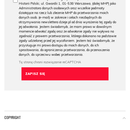
Historii Polski, ul. Gwardii 1, 01-538 Warszawa, (dalej MHP) jako
Administratora danych osobowych oraz wszelkie podmioty
działające na rzecz lub zlecenie MHP do przetwarzania moich
danych osob. (e-mail) w zakresie i celach niezbędnych do
otrzymywania newslettera dzieje.pl od dnia wyrażenia tej zgody do
jej odwołania. Jestem świadomy/a, że mam prawo w dowolnym
momencie odwołać zgodę oraz że odwołanie zgody nie wpływa na
zgodność z prawem przetwarzania, którego dokonano na podstawie
zgody udzielonej przed jej wycofaniem. Jestem też świadomy/a, że
przysługuje mi prawo dostępu do moich danych, do ich
sprostowania, do ograniczenia przetwarzania, do przenoszenia
danych, do sprzeciwu wobec przetwarzania.
COPYRIGHT