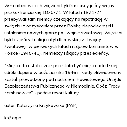
W Łambinowicach więzieni byli francuscy jeńcy wojny
prusko-francuskiej 1870-71. W latach 1921-24
przebywali tam Niemcy czekający na repatriację w
związku z odzyskaniem przez Polskę niepodległości i
ustaleniem nowych granic po I wojnie światowej. Więzieni
byli też jeńcy koalicji antyhitlerowskiej z II wojny
światowej i w pierwszych latach rządów komunistów w
Polsce (1945-46), niemieccy i śląscy przesiedleńcy.
"Miejsce to ostatecznie przestało być miejscem ludzkiej
udręki dopiero w październiku 1946 r., kiedy zlikwidowany
został, prowadzony pod nadzorem Powiatowego Urzędu
Bezpieczeństwa Publicznego w Niemodlinie, Obóz Pracy
Łambinowice" - podaje resort kultury.
autor: Katarzyna Krzykowska (PAP)
ksi/ agz/