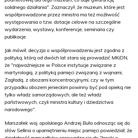
solidnego działania". Zaznaczył, że muzeum, które jest
współprowadzone przez ministra ma też możliwość
występowania o tzw. dotacje celowe na szczególne
wydarzenia, wystawy, konferencje, seminaria czy
publikacje.
Jak mówił, decyzja o współprowadzeniu jest zgodna z
polityką, którą od dwóch lat stara się prowadzić MKiDN,
że "najważniejsze w Polsce instytucje związane z
martyrologią, z polityką pamięci związaną z wojnami,
Zagładą, z obozami koncentracyjnymi, czy w tym
przypadku obozem jenieckim powinny być pod opieką nie
tylko władz samorządowych, ale też władz
państwowych, czyli ministra kultury i dziedzictwa
narodowego".
Marszałek woj. opolskiego Andrzej Buła odnosząc się do
słów Sellina o upamiętnieniu miejsc pamięci powiedział, że
działalność marszałków sprowadza się do "troski o