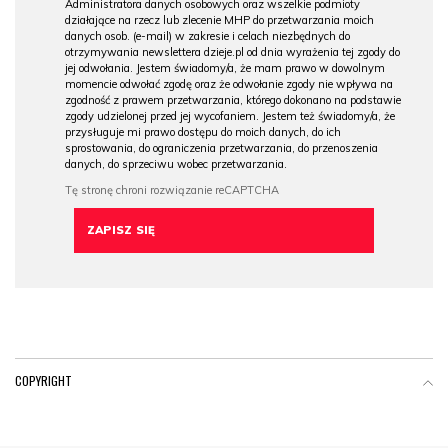
Administratora danych osobowych oraz wszelkie podmioty
działające na rzecz lub zlecenie MHP do przetwarzania moich
danych osob. (e-mail) w zakresie i celach niezbędnych do
otrzymywania newslettera dzieje.pl od dnia wyrażenia tej zgody do
jej odwołania. Jestem świadomy/a, że mam prawo w dowolnym
momencie odwołać zgodę oraz że odwołanie zgody nie wpływa na
zgodność z prawem przetwarzania, którego dokonano na podstawie
zgody udzielonej przed jej wycofaniem. Jestem też świadomy/a, że
przysługuje mi prawo dostępu do moich danych, do ich
sprostowania, do ograniczenia przetwarzania, do przenoszenia
danych, do sprzeciwu wobec przetwarzania.
COPYRIGHT