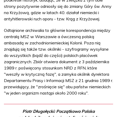
strony pozytywnie odniosły się do zmiany Góry św. Anny
na Krzyżową, gdzie w latach 40. działał niemiecki i
antyhitlerowski ruch oporu - tzw. Krąg z Krzyżowej.
Odtajnione archiwalia to głównie korespondencja między
centralą MSZ w Warszawie a ówczesną polską
ambasadą w zachodnioniemieckiej Kolonii. Poza nią
znajdują się także tzw. okólniki - szyfrogramy wysyłane
do wszystkich (bądź do części) polskich placówek
zagranicznych. Zbiór otwiera dokument z 3 października
1989 r. poświęcony stosunkom NRD z RFN, które
"weszły w krytyczną fazę", a zamyka okólnik dyrektora
Departamentu Prasy i Informacji MSZ z 21 grudnia 1989 r.
przewidujący, że "zrośnięcie się" obu państw niemieckich
"w jeden organizm nastąpi około 2000 roku".
Piotr Długołęcki: Początkowo Polska