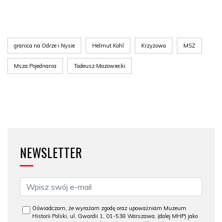
granica na Odrze i Nysie
Helmut Kohl
Krzyżowa
MSZ
Msza Pojednania
Tadeusz Mazowiecki
NEWSLETTER
Oświadczam, że wyrażam zgodę oraz upoważniam Muzeum
Historii Polski, ul. Gwardii 1, 01-538 Warszawa, (dalej MHP) jako