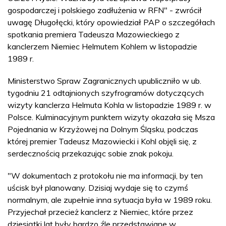
gospodarczej i polskiego zadłużenia w RFN" - zwrócił
uwagę Długołęcki, który opowiedział PAP o szczegółach
spotkania premiera Tadeusza Mazowieckiego z
kanclerzem Niemiec Helmutem Kohlem w listopadzie
1989 r.
Ministerstwo Spraw Zagranicznych upubliczniło w ub.
tygodniu 21 odtajnionych szyfrogramów dotyczących
wizyty kanclerza Helmuta Kohla w listopadzie 1989 r. w
Polsce. Kulminacyjnym punktem wizyty okazała się Msza
Pojednania w Krzyżowej na Dolnym Śląsku, podczas
której premier Tadeusz Mazowiecki i Kohl objęli się, z
serdecznością przekazując sobie znak pokoju.
"W dokumentach z protokołu nie ma informacji, by ten
uścisk był planowany. Dzisiaj wydaje się to czymś
normalnym, ale zupełnie inna sytuacja była w 1989 roku.
Przyjechał przecież kanclerz z Niemiec, które przez
dziesiątki lat były bardzo źle przedstawiane w