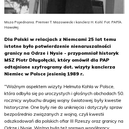
Msza Pojednania. Premier T. Mazowiecki i kanclerz H. Kohl. Fot. PAP/A.
Hawałej
Dla Polski w relacjach z Niemcami 25 lat temu
istotne było potwierdzenie nienaruszalności
granicy na Odrze i Nysie - przypomniał historyk
MSZ Piotr Długołęcki, który omówił dla PAP
odtajnione szyfrogramy dot. wizyty kanclerza
Niemiec w Polsce jesienią 1989 r.
"Ważnym aspektem wizyty Helmuta Kohla w Polsce,
która odbyła się po uroczystych i głośnych obchodach 50.
rocznicy wybuchu drugiej wojny światowej, były kwestie
historyczne. One były nie do uniknięcia i dotyczyły spraw
bezpośrednio związanych z wojną, czyli kwestii
odszkodowań dla polskich ofiar III Rzeszy oraz granicy na
Odrze i Nysie. Ważna była też sprawa współpracy