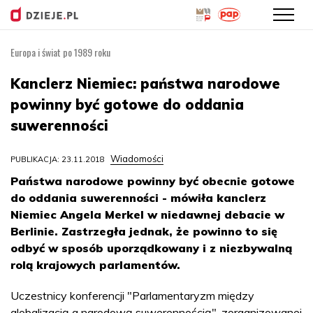
Europa i świat po 1989 roku
Przejdź
do
Kanclerz Niemiec: państwa narodowe
treści
powinny być gotowe do oddania
suwerenności
Wiadomości
PUBLIKACJA: 23.11.2018
Państwa narodowe powinny być obecnie gotowe
do oddania suwerenności - mówiła kanclerz
Niemiec Angela Merkel w niedawnej debacie w
Berlinie. Zastrzegła jednak, że powinno to się
odbyć w sposób uporządkowany i z niezbywalną
rolą krajowych parlamentów.
Uczestnicy konferencji "Parlamentaryzm między
globalizacją a narodową suwerennością", zorganizowanej