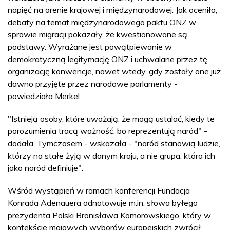
napięć na arenie krajowej i międzynarodowej. Jak oceniła,
debaty na temat międzynarodowego paktu ONZ w
sprawie migracji pokazały, że kwestionowane są
podstawy. Wyrażane jest powątpiewanie w
demokratyczną legitymację ONZ i uchwalane przez tę
organizację konwencje, nawet wtedy, gdy zostały one już
dawno przyjęte przez narodowe parlamenty -
powiedziała Merkel.
"Istnieją osoby, które uważają, że mogą ustalać, kiedy te
porozumienia tracą ważność, bo reprezentują naród" -
dodała. Tymczasem - wskazała - "naród stanowią ludzie,
którzy na stałe żyją w danym kraju, a nie grupa, która ich
jako naród definiuje".
Wśród wystąpień w ramach konferencji Fundacja
Konrada Adenauera odnotowuje m.in. słowa byłego
prezydenta Polski Bronisława Komorowskiego, który w
kontekście majowych wyborów europejskich zwrócił