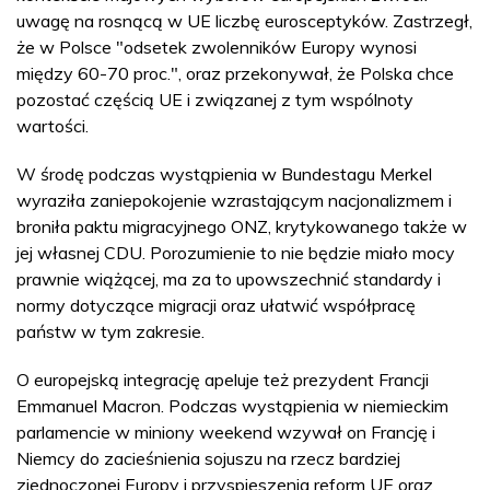
uwagę na rosnącą w UE liczbę eurosceptyków. Zastrzegł,
że w Polsce "odsetek zwolenników Europy wynosi
między 60-70 proc.", oraz przekonywał, że Polska chce
pozostać częścią UE i związanej z tym wspólnoty
wartości.
W środę podczas wystąpienia w Bundestagu Merkel
wyraziła zaniepokojenie wzrastającym nacjonalizmem i
broniła paktu migracyjnego ONZ, krytykowanego także w
jej własnej CDU. Porozumienie to nie będzie miało mocy
prawnie wiążącej, ma za to upowszechnić standardy i
normy dotyczące migracji oraz ułatwić współpracę
państw w tym zakresie.
O europejską integrację apeluje też prezydent Francji
Emmanuel Macron. Podczas wystąpienia w niemieckim
parlamencie w miniony weekend wzywał on Francję i
Niemcy do zacieśnienia sojuszu na rzecz bardziej
zjednoczonej Europy i przyspieszenia reform UE oraz