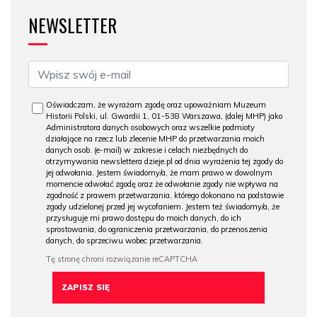
NEWSLETTER
Oświadczam, że wyrażam zgodę oraz upoważniam Muzeum
Historii Polski, ul. Gwardii 1, 01-538 Warszawa, (dalej MHP) jako
Administratora danych osobowych oraz wszelkie podmioty
działające na rzecz lub zlecenie MHP do przetwarzania moich
danych osob. (e-mail) w zakresie i celach niezbędnych do
otrzymywania newslettera dzieje.pl od dnia wyrażenia tej zgody do
jej odwołania. Jestem świadomy/a, że mam prawo w dowolnym
momencie odwołać zgodę oraz że odwołanie zgody nie wpływa na
zgodność z prawem przetwarzania, którego dokonano na podstawie
zgody udzielonej przed jej wycofaniem. Jestem też świadomy/a, że
przysługuje mi prawo dostępu do moich danych, do ich
sprostowania, do ograniczenia przetwarzania, do przenoszenia
danych, do sprzeciwu wobec przetwarzania.