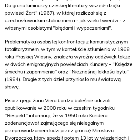
Do grona luminarzy czeskiej literatury wszedł dzięki
powieści Żart" (1967), w której rozliczał się z
czechosłowackim stalinizmem i - jak wielu twierdzi - z
własnymi osobistymi "błędami i wypaczeniami".
Problematyka osobistej konfrontacji z komunistycznym
totalitaryzmem, w tym w kontekście stłumienia w 1968
roku Praskiej Wiosny, znalazła wyraźny oddźwięk także
w dwóch emigracyjnych powieściach Kundery - "Księdze
śmiechu i zapomnienia" oraz "Nieznośnej lekkości bytu"
(1984). Drugie z tych dzieł przyniosło mu światową
sławę.
Pisarz i jego żona Viera bardzo boleśnie odczuli
opublikowanie w 2008 roku w czeskim tygodniku
"Respekt" informacji, że w 1950 roku Kundera
zadenuncjował zajmującego się nielegalnym
przeprowadzaniem ludzi przez granicę Miroslava
Dvorzaczka, który spędził potem 13 lat w więzieniach i