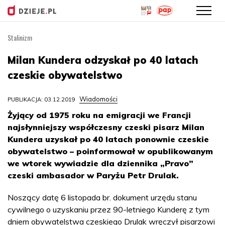
Stalinizm
Przejdź
do
Milan Kundera odzyskał po 40 latach
treści
czeskie obywatelstwo
Wiadomości
PUBLIKACJA: 03.12.2019
Żyjący od 1975 roku na emigracji we Francji
najsłynniejszy współczesny czeski pisarz Milan
Kundera uzyskał po 40 latach ponownie czeskie
obywatelstwo – poinformował w opublikowanym
we wtorek wywiadzie dla dziennika „Pravo”
czeski ambasador w Paryżu Petr Drulak.
Noszący datę 6 listopada br. dokument urzędu stanu
cywilnego o uzyskaniu przez 90-letniego Kunderę z tym
dniem obywatelstwa czeskiego Drulak wręczył pisarzowi