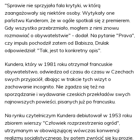
"Sprawie nie sprzyjała fala krytyki, w którą
zaangażowały się niektóre osoby. Wytykały one
państwu Kunderom, że w ogóle spotkali się z premierem.
Gdy wszystko przebrzmiało, mogłem z nimi znowu
rozmawiać o obywatelstwie" - dodał. Na pytanie "Prava",
czy impuls pochodził zatem od Babisza, Drulak
odpowiedział: "Tak, jest to konkretny opis".
Kundera, który w 1981 roku otrzymał francuskie
obywatelstwo, odwiedza od czasu do czasu w Czechach
swych przyjaciół, dbając w trakcie tych wizyt o
zachowanie incognito. Nie zgadza się też na
sporządzanie i wydawanie czeskich przekładów swych
najnowszych powieści, pisanych już po francusku.
Na rynku czytelniczym Kundera debiutował w 1953 roku
zbiorem wierszy "Człowiek rozprzestrzenia ogród",
utrzymanym w obowiązującej wówczas konwencji
realizmu socjalistycznego, by potem zwrócić się ku prozie.