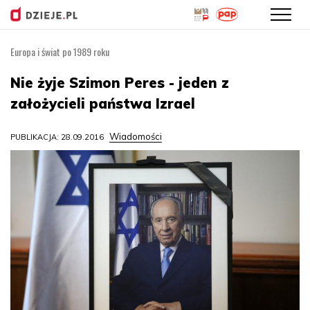
Europa i świat po 1989 roku
Przejdź
do
Nie żyje Szimon Peres - jeden z
treści
założycieli państwa Izrael
Wiadomości
PUBLIKACJA: 28.09.2016