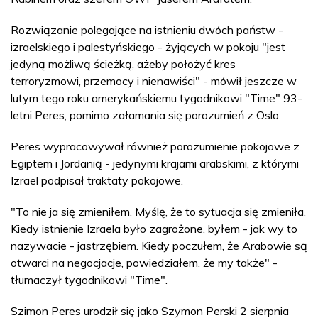
Rozwiązanie polegające na istnieniu dwóch państw -
izraelskiego i palestyńskiego - żyjących w pokoju "jest
jedyną możliwą ścieżką, ażeby położyć kres
terroryzmowi, przemocy i nienawiści" - mówił jeszcze w
lutym tego roku amerykańskiemu tygodnikowi "Time" 93-
letni Peres, pomimo załamania się porozumień z Oslo.
Peres wypracowywał również porozumienie pokojowe z
Egiptem i Jordanią - jedynymi krajami arabskimi, z którymi
Izrael podpisał traktaty pokojowe.
"To nie ja się zmieniłem. Myślę, że to sytuacja się zmieniła.
Kiedy istnienie Izraela było zagrożone, byłem - jak wy to
nazywacie - jastrzębiem. Kiedy poczułem, że Arabowie są
otwarci na negocjacje, powiedziałem, że my także" -
tłumaczył tygodnikowi "Time".
Szimon Peres urodził się jako Szymon Perski 2 sierpnia