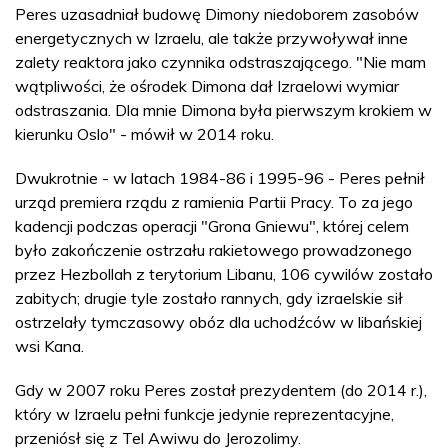
Peres uzasadniał budowę Dimony niedoborem zasobów
energetycznych w Izraelu, ale także przywoływał inne
zalety reaktora jako czynnika odstraszającego. "Nie mam
wątpliwości, że ośrodek Dimona dał Izraelowi wymiar
odstraszania. Dla mnie Dimona była pierwszym krokiem w
kierunku Oslo" - mówił w 2014 roku.
Dwukrotnie - w latach 1984-86 i 1995-96 - Peres pełnił
urząd premiera rządu z ramienia Partii Pracy. To za jego
kadencji podczas operacji "Grona Gniewu", której celem
było zakończenie ostrzału rakietowego prowadzonego
przez Hezbollah z terytorium Libanu, 106 cywilów zostało
zabitych; drugie tyle zostało rannych, gdy izraelskie sił
ostrzelały tymczasowy obóz dla uchodźców w libańskiej
wsi Kana.
Gdy w 2007 roku Peres został prezydentem (do 2014 r.),
który w Izraelu pełni funkcje jedynie reprezentacyjne,
przeniósł się z Tel Awiwu do Jerozolimy.