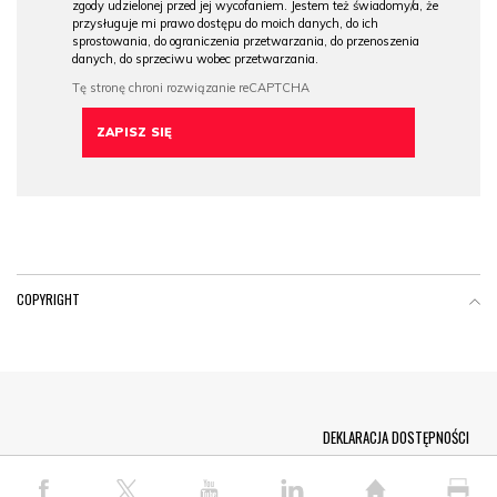
zgody udzielonej przed jej wycofaniem. Jestem też świadomy/a, że
przysługuje mi prawo dostępu do moich danych, do ich
sprostowania, do ograniczenia przetwarzania, do przenoszenia
danych, do sprzeciwu wobec przetwarzania.
COPYRIGHT
Menu Footer
DEKLARACJA DOSTĘPNOŚCI
© COPYRIGHT PAP 2026