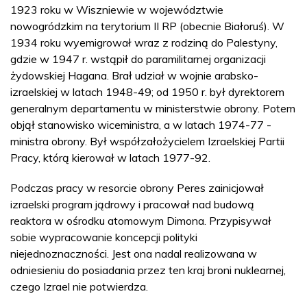
1923 roku w Wiszniewie w województwie
nowogródzkim na terytorium II RP (obecnie Białoruś). W
1934 roku wyemigrował wraz z rodziną do Palestyny,
gdzie w 1947 r. wstąpił do paramilitarnej organizacji
żydowskiej Hagana. Brał udział w wojnie arabsko-
izraelskiej w latach 1948-49; od 1950 r. był dyrektorem
generalnym departamentu w ministerstwie obrony. Potem
objął stanowisko wiceministra, a w latach 1974-77 -
ministra obrony. Był współzałożycielem Izraelskiej Partii
Pracy, którą kierował w latach 1977-92.
Podczas pracy w resorcie obrony Peres zainicjował
izraelski program jądrowy i pracował nad budową
reaktora w ośrodku atomowym Dimona. Przypisywał
sobie wypracowanie koncepcji polityki
niejednoznaczności. Jest ona nadal realizowana w
odniesieniu do posiadania przez ten kraj broni nuklearnej,
czego Izrael nie potwierdza.