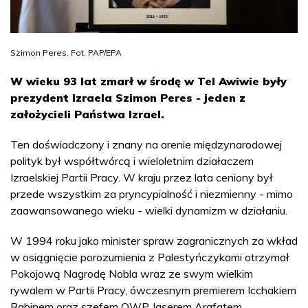
Szimon Peres. Fot. PAP/EPA
W wieku 93 lat zmarł w środę w Tel Awiwie były
prezydent Izraela Szimon Peres - jeden z
założycieli Państwa Izrael.
Ten doświadczony i znany na arenie międzynarodowej
polityk był współtwórcą i wieloletnim działaczem
Izraelskiej Partii Pracy. W kraju przez lata ceniony był
przede wszystkim za pryncypialność i niezmienny - mimo
zaawansowanego wieku - wielki dynamizm w działaniu.
W 1994 roku jako minister spraw zagranicznych za wkład
w osiągnięcie porozumienia z Palestyńczykami otrzymał
Pokojową Nagrodę Nobla wraz ze swym wielkim
rywalem w Partii Pracy, ówczesnym premierem Icchakiem
Rabinem oraz szefem OWP Jaserem Arafatem.