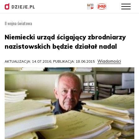
II wojna światowa
Przejdź
do
Niemiecki urząd ścigający zbrodniarzy
treści
nazistowskich będzie działał nadal
Wiadomości
AKTUALIZACJA: 14.07.2016, PUBLIKACJA: 18.06.2015