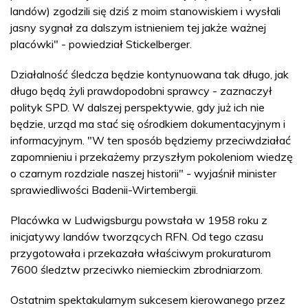
landów) zgodzili się dziś z moim stanowiskiem i wysłali
jasny sygnał za dalszym istnieniem tej jakże ważnej
placówki" - powiedział Stickelberger.
Działalność śledcza będzie kontynuowana tak długo, jak
długo będą żyli prawdopodobni sprawcy - zaznaczył
polityk SPD. W dalszej perspektywie, gdy już ich nie
będzie, urząd ma stać się ośrodkiem dokumentacyjnym i
informacyjnym. "W ten sposób będziemy przeciwdziałać
zapomnieniu i przekażemy przyszłym pokoleniom wiedzę
o czarnym rozdziale naszej historii" - wyjaśnił minister
sprawiedliwości Badenii-Wirtembergii.
Placówka w Ludwigsburgu powstała w 1958 roku z
inicjatywy landów tworzących RFN. Od tego czasu
przygotowała i przekazała właściwym prokuraturom
7600 śledztw przeciwko niemieckim zbrodniarzom.
Ostatnim spektakularnym sukcesem kierowanego przez