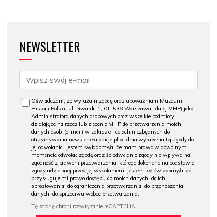
NEWSLETTER
Oświadczam, że wyrażam zgodę oraz upoważniam Muzeum
Historii Polski, ul. Gwardii 1, 01-538 Warszawa, (dalej MHP) jako
Administratora danych osobowych oraz wszelkie podmioty
działające na rzecz lub zlecenie MHP do przetwarzania moich
danych osob. (e-mail) w zakresie i celach niezbędnych do
otrzymywania newslettera dzieje.pl od dnia wyrażenia tej zgody do
jej odwołania. Jestem świadomy/a, że mam prawo w dowolnym
momencie odwołać zgodę oraz że odwołanie zgody nie wpływa na
zgodność z prawem przetwarzania, którego dokonano na podstawie
zgody udzielonej przed jej wycofaniem. Jestem też świadomy/a, że
przysługuje mi prawo dostępu do moich danych, do ich
sprostowania, do ograniczenia przetwarzania, do przenoszenia
danych, do sprzeciwu wobec przetwarzania.