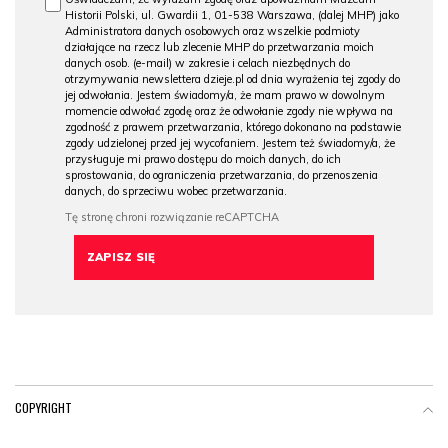
Historii Polski, ul. Gwardii 1, 01-538 Warszawa, (dalej MHP) jako
Administratora danych osobowych oraz wszelkie podmioty
działające na rzecz lub zlecenie MHP do przetwarzania moich
danych osob. (e-mail) w zakresie i celach niezbędnych do
otrzymywania newslettera dzieje.pl od dnia wyrażenia tej zgody do
jej odwołania. Jestem świadomy/a, że mam prawo w dowolnym
momencie odwołać zgodę oraz że odwołanie zgody nie wpływa na
zgodność z prawem przetwarzania, którego dokonano na podstawie
zgody udzielonej przed jej wycofaniem. Jestem też świadomy/a, że
przysługuje mi prawo dostępu do moich danych, do ich
sprostowania, do ograniczenia przetwarzania, do przenoszenia
danych, do sprzeciwu wobec przetwarzania.
COPYRIGHT