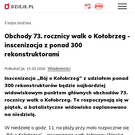
II wojna światowa
Przejdź
do
Obchody 73. rocznicy walk o Kołobrzeg -
treści
inscenizacja z ponad 300
rekonstruktorami
Wiadomości
PUBLIKACJA: 15.03.2018
Inscenizacja „Bój o Kołobrzeg” z udziałem ponad
300 rekonstruktorów będzie najbardziej
widowiskowym punktem głównych obchodów 73.
rocznicy walk o Kołobrzeg. Te rozpoczynają się w
piątek, a batalistyczne widowisko zaplanowano
na niedzielę.
W niedzielę o godz. 11, na plaży przy molo rozpocznie się
„Bój o Kołobrzeg” - inscenizacja walk żołnierzy Wojska