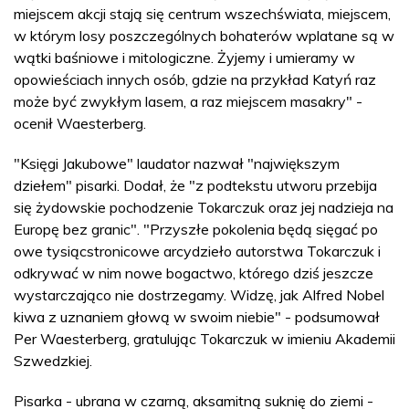
miejscem akcji stają się centrum wszechświata, miejscem,
w którym losy poszczególnych bohaterów wplatane są w
wątki baśniowe i mitologiczne. Żyjemy i umieramy w
opowieściach innych osób, gdzie na przykład Katyń raz
może być zwykłym lasem, a raz miejscem masakry" -
ocenił Waesterberg.
"Księgi Jakubowe" laudator nazwał "największym
dziełem" pisarki. Dodał, że "z podtekstu utworu przebija
się żydowskie pochodzenie Tokarczuk oraz jej nadzieja na
Europę bez granic". "Przyszłe pokolenia będą sięgać po
owe tysiącstronicowe arcydzieło autorstwa Tokarczuk i
odkrywać w nim nowe bogactwo, którego dziś jeszcze
wystarczająco nie dostrzegamy. Widzę, jak Alfred Nobel
kiwa z uznaniem głową w swoim niebie" - podsumował
Per Waesterberg, gratulując Tokarczuk w imieniu Akademii
Szwedzkiej.
Pisarka - ubrana w czarną, aksamitną suknię do ziemi -