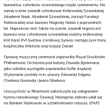
laureatów, członków szwedzkiego rządu i parlamentu. Na
samej scenie zasiedli członkowie Królewskiej Szwedzkiej
Akademii Nauk, Akademii Szwedzkiej, zarząd Fundacji
Noblowskiej oraz laureaci Nagrody Nobla z poprzednich
lat. Naprzeciw nich, także na scenie, zasiedli tegoroczni
laureaci oraz członkowie szwedzkiej rodziny królewskiej:
król Karol XVI Gustaw z królową Sylwia, następczyni tronu
księżniczka Wiktoria oraz książę Daniel.
Oprawę muzyczną ceremonii zapewniła Royal Stockholm
Philharmonic Orchestra pod batutą Dawida Bjorkmana.
Jako solistka wystąpiła sopranistka Sofie Asplund.
Wykonane zostały m.in. utwory Edwarda Edgara,
Charlesa Gounoda i Jeana Sibeliusa.
Uroczystość w filharmonii zakończyła się odegraniem
hymnu narodowego Szwecji. Następnie zebrani udali się
na Bankiet Noblowski w sztokholmskim ratuszu. (PAP)