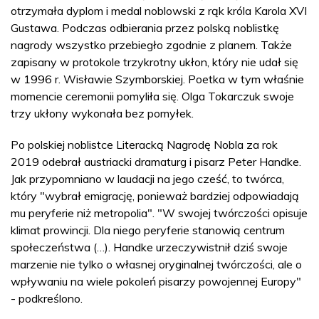
otrzymała dyplom i medal noblowski z rąk króla Karola XVI
Gustawa. Podczas odbierania przez polską noblistkę
nagrody wszystko przebiegło zgodnie z planem. Także
zapisany w protokole trzykrotny ukłon, który nie udał się
w 1996 r. Wisławie Szymborskiej. Poetka w tym właśnie
momencie ceremonii pomyliła się. Olga Tokarczuk swoje
trzy ukłony wykonała bez pomyłek.
Po polskiej noblistce Literacką Nagrodę Nobla za rok
2019 odebrał austriacki dramaturg i pisarz Peter Handke.
Jak przypomniano w laudacji na jego cześć, to twórca,
który "wybrał emigrację, ponieważ bardziej odpowiadają
mu peryferie niż metropolia". "W swojej twórczości opisuje
klimat prowincji. Dla niego peryferie stanowią centrum
społeczeństwa (…). Handke urzeczywistnił dziś swoje
marzenie nie tylko o własnej oryginalnej twórczości, ale o
wpływaniu na wiele pokoleń pisarzy powojennej Europy"
- podkreślono.