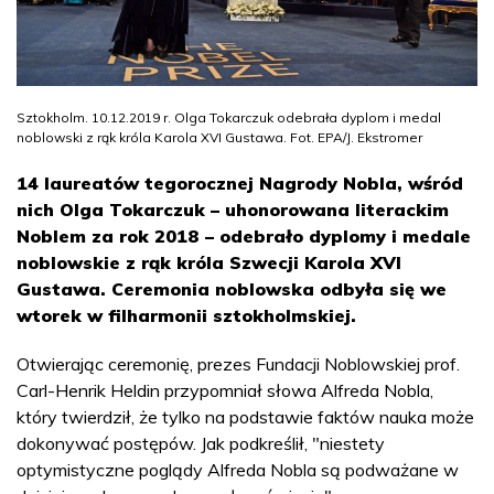
Sztokholm. 10.12.2019 r. Olga Tokarczuk odebrała dyplom i medal
noblowski z rąk króla Karola XVI Gustawa. Fot. EPA/J. Ekstromer
14 laureatów tegorocznej Nagrody Nobla, wśród
nich Olga Tokarczuk – uhonorowana literackim
Noblem za rok 2018 – odebrało dyplomy i medale
noblowskie z rąk króla Szwecji Karola XVI
Gustawa. Ceremonia noblowska odbyła się we
wtorek w filharmonii sztokholmskiej.
Otwierając ceremonię, prezes Fundacji Noblowskiej prof.
Carl-Henrik Heldin przypomniał słowa Alfreda Nobla,
który twierdził, że tylko na podstawie faktów nauka może
dokonywać postępów. Jak podkreślił, "niestety
optymistyczne poglądy Alfreda Nobla są podważane w