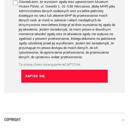
Oświadczam, że wyrażam zgodę oraz upoważniam Muzeum
Historii Polski, ul. Gwardii 1, 01-538 Warszawa, (dalej MHP) jako
Administratora danych osobowych oraz wszelkie podmioty
działające na rzecz lub zlecenie MHP do przetwarzania moich
danych osob. (e-mail) w zakresie i celach niezbędnych do
otrzymywania newslettera dzieje.pl od dnia wyrażenia tej zgody do
jej odwołania. Jestem świadomy/a, że mam prawo w dowolnym
momencie odwołać zgodę oraz że odwołanie zgody nie wpływa na
zgodność z prawem przetwarzania, którego dokonano na podstawie
zgody udzielonej przed jej wycofaniem. Jestem też świadomy/a, że
przysługuje mi prawo dostępu do moich danych, do ich
sprostowania, do ograniczenia przetwarzania, do przenoszenia
danych, do sprzeciwu wobec przetwarzania.
COPYRIGHT