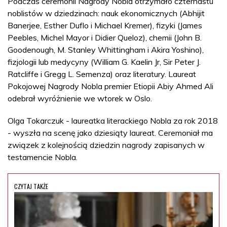
Podczas ceremonii Nagrody Nobla otrzymało czternastu
noblistów w dziedzinach: nauk ekonomicznych (Abhijit
Banerjee, Esther Duflo i Michael Kremer), fizyki (James
Peebles, Michel Mayor i Didier Queloz), chemii (John B.
Goodenough, M. Stanley Whittingham i Akira Yoshino),
fizjologii lub medycyny (William G. Kaelin Jr, Sir Peter J.
Ratcliffe i Gregg L. Semenza) oraz literatury. Laureat
Pokojowej Nagrody Nobla premier Etiopii Abiy Ahmed Ali
odebrał wyróżnienie we wtorek w Oslo.
Olga Tokarczuk - laureatka literackiego Nobla za rok 2018
- wyszła na scenę jako dziesiąty laureat. Ceremoniał ma
związek z kolejnością dziedzin nagrody zapisanych w
testamencie Nobla.
CZYTAJ TAKŻE