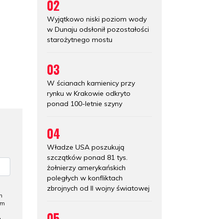
02
Wyjątkowo niski poziom wody
w Dunaju odsłonił pozostałości
starożytnego mostu
03
W ścianach kamienicy przy
rynku w Krakowie odkryto
ponad 100-letnie szyny
04
Władze USA poszukują
szczątków ponad 81 tys.
żołnierzy amerykańskich
poległych w konfliktach
zbrojnych od II wojny światowej
h
ym
05