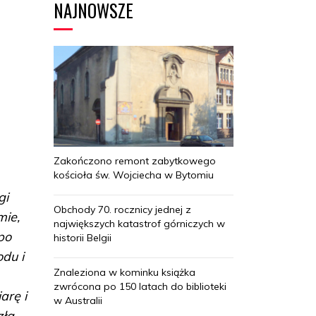
NAJNOWSZE
Zakończono remont zabytkowego
kościoła św. Wojciecha w Bytomiu
gi
Obchody 70. rocznicy jednej z
mie,
największych katastrof górniczych w
po
historii Belgii
du i
Znaleziona w kominku książka
zwrócona po 150 latach do biblioteki
arę i
w Australii
zła