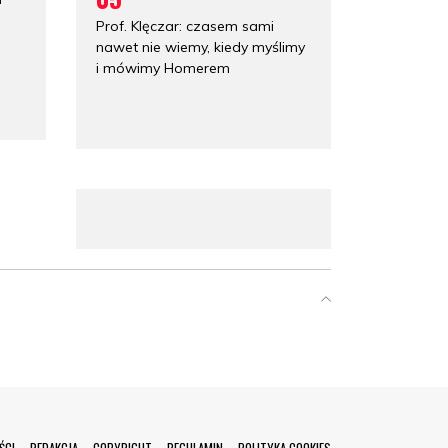
a
Prof. Klęczar: czasem sami
nawet nie wiemy, kiedy myślimy
i mówimy Homerem
ŚCI
REDAKCJA
COPYRIGHT
REGULAMIN
POLITYKA COOKIES