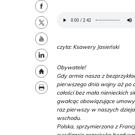
czyta: Ksawery Jasieński
Obywatele!
Gdy armia nasza z bezprzykł
pierwszego dnia wojny aż po d
całości bez mała nienieckich s
gwałcąc obowiązujące umowy i
raz pierwszy w naszych dziejac
wschodu.
Polska, sprzymierzona z Francj
cywilizację przeciwko bezdus