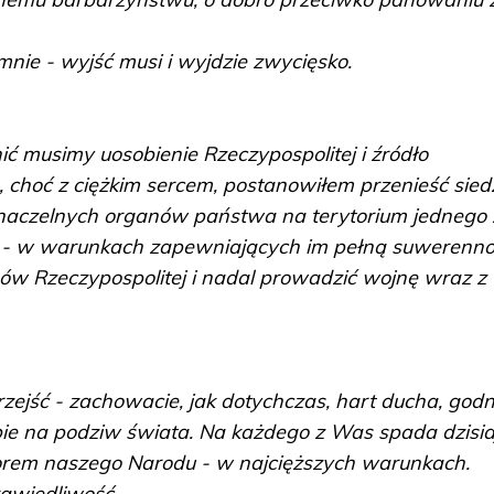
omnie - wyjść musi i wyjdzie zwycięsko.
ć musimy uosobienie Rzeczypospolitej i źródło
, choć z ciężkim sercem, postanowiłem przenieść sied
 naczelnych organów państwa na terytorium jednego 
d - w warunkach zapewniających im pełną suwerenno
sów Rzeczypospolitej i nadal prowadzić wojnę wraz z
zejść - zachowacie, jak dotychczas, hart ducha, godn
obie na podziw świata. Na każdego z Was spada dzisia
rem naszego Narodu - w najcięższych warunkach.
awiedliwość.