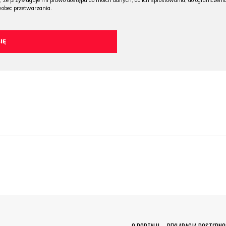
, że przysługuje mi prawo dostępu do moich danych, do ich sprostowania, do ograniczeni
wobec przetwarzania.
O PORTALU
DEKLARACJA DOSTĘPNO