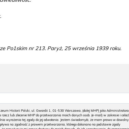
.
e Po1skim nr 213. Paryż, 25 września 1939 roku.
m Historii Polski, ul. Gwardii 1, 01-538 Warszawa, (dalej MHP) jako Administratora
 rzecz lub zlecenie MHP do przetwarzania moich danych osob. (e-mail) w zakresie i celac
 dnia wyrażenia tej zgody do jej odwołania. Jestem świadomy/a, że mam prawo w dowoln
wpływa na zgodność z prawem przetwarzania, którego dokonano na podstawie zgody