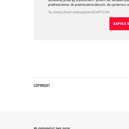
udzielonej przed jej wycofaniem. Jestem też świadomy/a
przetwarzania, do przenoszenia danych, do sprzeciwu 
COPYRIGHT
© COPYRIGHT PAP 2026