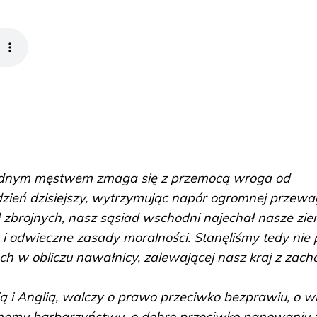
adnym męstwem zmaga się z przemocą wroga od
zień dzisiejszy, wytrzymując napór ogromnej przewa
ił zbrojnych, nasz sąsiad wschodni najechał nasze zie
 odwieczne zasady moralności. Stanęliśmy tedy nie 
h w obliczu nawałnicy, zalewającej nasz kraj z zacho
ą i Anglią, walczy o prawo przeciwko bezprawiu, o wi
znemu barbarzyństwu, o dobro przeciwko panowaniu 