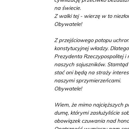
na świecie.
Z walki tej - wierzę w to niezł
Obywatele!
Z przejściowego potopu uchroni
konstytucyjnej władzy. Dlatego
Prezydenta Rzeczypospolitej i
naszych sojuszników. Stamtą
stać oni będą na straży intere
naszymi sprzymierzeńcami.
Obywatele!
Wiem, że mimo najcięższych pr
dumę, którymi zasłużyliście s
obowiązek czuwania nad hono
Opatrzność wymierzy nam spr