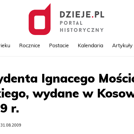
ieku
Rocznice
Postacie
Kalendaria
Artykuły
Przejdź
ydenta Ignacego Mości
do
treści
iego, wydane w Kosow
9 r.
 31.08.2009