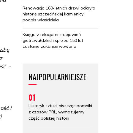
Renowacja 160-letnich drzwi odkryła
historię szczecińskiej kamienicy i
podpis właściciela
Księga z relacjami z objawień
gietrzwałdzkich sprzed 150 lat
zostanie zakonserwowana
zibę
z
ść -
NAJPOPULARNIEJSZE
01
Historyk sztuki: niszcząc pomniki
ość i
z czasów PRL, wymazujemy
j
część polskiej historii