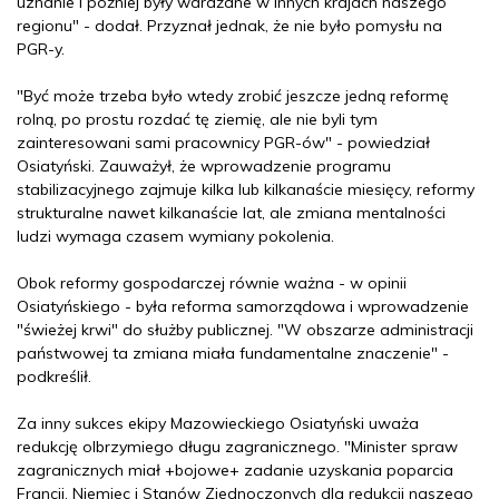
uznanie i później były wdrażane w innych krajach naszego
regionu" - dodał. Przyznał jednak, że nie było pomysłu na
PGR-y.
"Być może trzeba było wtedy zrobić jeszcze jedną reformę
rolną, po prostu rozdać tę ziemię, ale nie byli tym
zainteresowani sami pracownicy PGR-ów" - powiedział
Osiatyński. Zauważył, że wprowadzenie programu
stabilizacyjnego zajmuje kilka lub kilkanaście miesięcy, reformy
strukturalne nawet kilkanaście lat, ale zmiana mentalności
ludzi wymaga czasem wymiany pokolenia.
Obok reformy gospodarczej równie ważna - w opinii
Osiatyńskiego - była reforma samorządowa i wprowadzenie
"świeżej krwi" do służby publicznej. "W obszarze administracji
państwowej ta zmiana miała fundamentalne znaczenie" -
podkreślił.
Za inny sukces ekipy Mazowieckiego Osiatyński uważa
redukcję olbrzymiego długu zagranicznego. "Minister spraw
zagranicznych miał +bojowe+ zadanie uzyskania poparcia
Francji, Niemiec i Stanów Zjednoczonych dla redukcji naszego