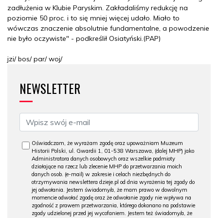
zadłużenia w Klubie Paryskim. Zakładaliśmy redukcję na
poziomie 50 proc. i to się mniej więcej udało. Miało to
wówczas znaczenie absolutnie fundamentalne, a powodzenie
nie było oczywiste" - podkreślił Osiatyński.(PAP)
jzi/ bos/ par/ woj/
NEWSLETTER
Oświadczam, że wyrażam zgodę oraz upoważniam Muzeum
Historii Polski, ul. Gwardii 1, 01-538 Warszawa, (dalej MHP) jako
Administratora danych osobowych oraz wszelkie podmioty
działające na rzecz lub zlecenie MHP do przetwarzania moich
danych osob. (e-mail) w zakresie i celach niezbędnych do
otrzymywania newslettera dzieje.pl od dnia wyrażenia tej zgody do
jej odwołania. Jestem świadomy/a, że mam prawo w dowolnym
momencie odwołać zgodę oraz że odwołanie zgody nie wpływa na
zgodność z prawem przetwarzania, którego dokonano na podstawie
zgody udzielonej przed jej wycofaniem. Jestem też świadomy/a, że