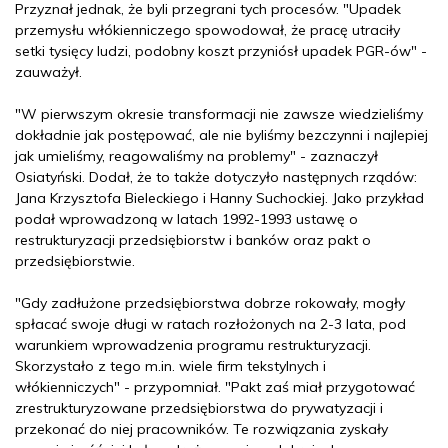
Przyznał jednak, że byli przegrani tych procesów. "Upadek
przemysłu włókienniczego spowodował, że pracę utraciły
setki tysięcy ludzi, podobny koszt przyniósł upadek PGR-ów" -
zauważył.
"W pierwszym okresie transformacji nie zawsze wiedzieliśmy
dokładnie jak postępować, ale nie byliśmy bezczynni i najlepiej
jak umieliśmy, reagowaliśmy na problemy" - zaznaczył
Osiatyński. Dodał, że to także dotyczyło następnych rządów:
Jana Krzysztofa Bieleckiego i Hanny Suchockiej. Jako przykład
podał wprowadzoną w latach 1992-1993 ustawę o
restrukturyzacji przedsiębiorstw i banków oraz pakt o
przedsiębiorstwie.
"Gdy zadłużone przedsiębiorstwa dobrze rokowały, mogły
spłacać swoje długi w ratach rozłożonych na 2-3 lata, pod
warunkiem wprowadzenia programu restrukturyzacji.
Skorzystało z tego m.in. wiele firm tekstylnych i
włókienniczych" - przypomniał. "Pakt zaś miał przygotować
zrestrukturyzowane przedsiębiorstwa do prywatyzacji i
przekonać do niej pracowników. Te rozwiązania zyskały