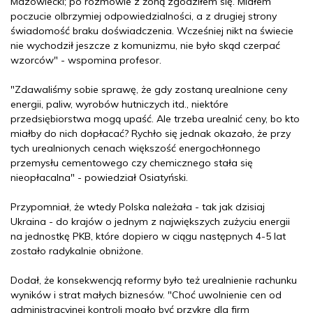
Mazowiecki; po rozmowie z żoną zgodziłem się. Miałem
poczucie olbrzymiej odpowiedzialności, a z drugiej strony
świadomość braku doświadczenia. Wcześniej nikt na świecie
nie wychodził jeszcze z komunizmu, nie było skąd czerpać
wzorców" - wspomina profesor.
"Zdawaliśmy sobie sprawę, że gdy zostaną urealnione ceny
energii, paliw, wyrobów hutniczych itd., niektóre
przedsiębiorstwa mogą upaść. Ale trzeba urealnić ceny, bo kto
miałby do nich dopłacać? Rychło się jednak okazało, że przy
tych urealnionych cenach większość energochłonnego
przemysłu cementowego czy chemicznego stała się
nieopłacalna" - powiedział Osiatyński.
Przypomniał, że wtedy Polska należała - tak jak dzisiaj
Ukraina - do krajów o jednym z największych zużyciu energii
na jednostkę PKB, które dopiero w ciągu następnych 4-5 lat
zostało radykalnie obniżone.
Dodał, że konsekwencją reformy było też urealnienie rachunku
wyników i strat małych biznesów. "Choć uwolnienie cen od
administracyjnej kontroli mogło być przykre dla firm