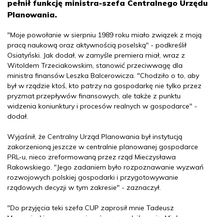
pełnił funkcję ministra-szefa Centralnego Urzędu
Planowania.
"Moje powołanie w sierpniu 1989 roku miało związek z moją
pracą naukową oraz aktywnością poselską" - podkreślił
Osiatyński. Jak dodał, w zamyśle premiera miał, wraz z
Witoldem Trzeciakowskim, stanowić przeciwwagę dla
ministra finansów Leszka Balcerowicza. "Chodziło o to, aby
był w rządzie ktoś, kto patrzy na gospodarkę nie tylko przez
pryzmat przepływów finansowych, ale także z punktu
widzenia koniunktury i procesów realnych w gospodarce" -
dodał.
Wyjaśnił, że Centralny Urząd Planowania był instytucją
zakorzenioną jeszcze w centralnie planowanej gospodarce
PRL-u, nieco zreformowaną przez rząd Mieczysława
Rakowskiego. "Jego zadaniem było rozpoznawanie wyzwań
rozwojowych polskiej gospodarki i przygotowywanie
rządowych decyzji w tym zakresie" - zaznaczył.
"Do przyjęcia teki szefa CUP zaprosił mnie Tadeusz