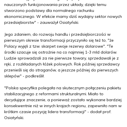
nauczonych funkcjonowania przez układy, dzięki temu
stworzono podstawy dla normalnego rachunku
ekonomicznego. W efekcie mamy dziś wydajny sektor nowych
przedsiębiorstw" - zauważył Osiatyński.
Jego zdaniem, do rozwoju handlu i przedsiębiorczości w
pierwszym okresie transformacji przyczyniło się też to, "że
Polacy wyjęli z tzw. skarpet swoje rezerwy dolarowe". "Te
środki szacuje się ostrożnie na co najmniej 1-3 mld dolarów.
Ludzie sprowadzali za nie pierwsze towary, sprzedawali je z
ręki, z rozkładanych łóżek polowych. Rok później sprzedawcy
przenieśli się do straganów, a jeszcze później do pierwszych
sklepów" - podkreślił.
"Polska specyfika polegała na skutecznym połączeniu pakietu
stabilizacyjnego z reformami strukturalnymi. Miało to
decydujące znaczenie, a ponieważ zostało wykonane bardziej
konsekwentnie niż w innych krajach regionu, zapewniło nam w
krótkim czasie pozycję lidera transformacji" - dodał prof.
Osiatyński.