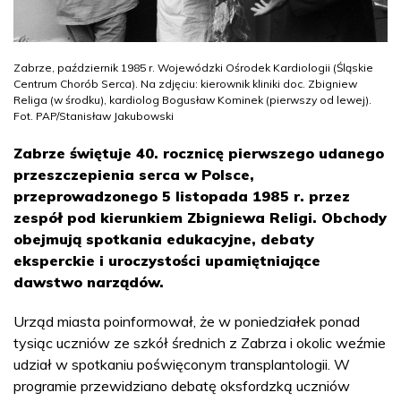
Zabrze, październik 1985 r. Wojewódzki Ośrodek Kardiologii (Śląskie
Centrum Chorób Serca). Na zdjęciu: kierownik kliniki doc. Zbigniew
Religa (w środku), kardiolog Bogusław Kominek (pierwszy od lewej).
Fot. PAP/Stanisław Jakubowski
Zabrze świętuje 40. rocznicę pierwszego udanego
przeszczepienia serca w Polsce,
przeprowadzonego 5 listopada 1985 r. przez
zespół pod kierunkiem Zbigniewa Religi. Obchody
obejmują spotkania edukacyjne, debaty
eksperckie i uroczystości upamiętniające
dawstwo narządów.
Urząd miasta poinformował, że w poniedziałek ponad
tysiąc uczniów ze szkół średnich z Zabrza i okolic weźmie
udział w spotkaniu poświęconym transplantologii. W
programie przewidziano debatę oksfordzką uczniów