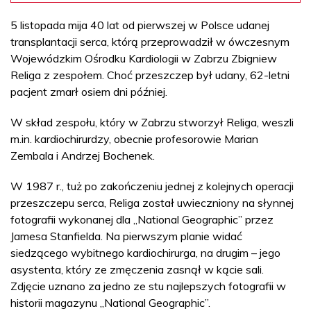
5 listopada mija 40 lat od pierwszej w Polsce udanej
transplantacji serca, którą przeprowadził w ówczesnym
Wojewódzkim Ośrodku Kardiologii w Zabrzu Zbigniew
Religa z zespołem. Choć przeszczep był udany, 62-letni
pacjent zmarł osiem dni później.
W skład zespołu, który w Zabrzu stworzył Religa, weszli
m.in. kardiochirurdzy, obecnie profesorowie Marian
Zembala i Andrzej Bochenek.
W 1987 r., tuż po zakończeniu jednej z kolejnych operacji
przeszczepu serca, Religa został uwieczniony na słynnej
fotografii wykonanej dla „National Geographic” przez
Jamesa Stanfielda. Na pierwszym planie widać
siedzącego wybitnego kardiochirurga, na drugim – jego
asystenta, który ze zmęczenia zasnął w kącie sali.
Zdjęcie uznano za jedno ze stu najlepszych fotografii w
historii magazynu „National Geographic”.