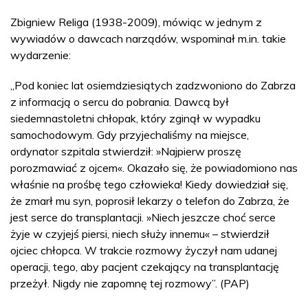
Zbigniew Religa (1938-2009), mówiąc w jednym z
wywiadów o dawcach narządów, wspominał m.in. takie
wydarzenie:
„Pod koniec lat osiemdziesiątych zadzwoniono do Zabrza
z informacją o sercu do pobrania. Dawcą był
siedemnastoletni chłopak, który zginął w wypadku
samochodowym. Gdy przyjechaliśmy na miejsce,
ordynator szpitala stwierdził: »Najpierw proszę
porozmawiać z ojcem«. Okazało się, że powiadomiono nas
właśnie na prośbę tego człowieka! Kiedy dowiedział się,
że zmarł mu syn, poprosił lekarzy o telefon do Zabrza, że
jest serce do transplantacji. »Niech jeszcze choć serce
żyje w czyjejś piersi, niech służy innemu« – stwierdził
ojciec chłopca. W trakcie rozmowy życzył nam udanej
operacji, tego, aby pacjent czekający na transplantację
przeżył. Nigdy nie zapomnę tej rozmowy”. (PAP)