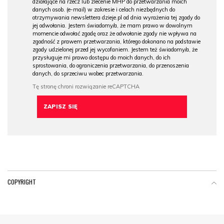
działające na rzecz lub zlecenie MHP do przetwarzania moich
danych osob. (e-mail) w zakresie i celach niezbędnych do
otrzymywania newslettera dzieje.pl od dnia wyrażenia tej zgody do
jej odwołania. Jestem świadomy/a, że mam prawo w dowolnym
momencie odwołać zgodę oraz że odwołanie zgody nie wpływa na
zgodność z prawem przetwarzania, którego dokonano na podstawie
zgody udzielonej przed jej wycofaniem. Jestem też świadomy/a, że
przysługuje mi prawo dostępu do moich danych, do ich
sprostowania, do ograniczenia przetwarzania, do przenoszenia
danych, do sprzeciwu wobec przetwarzania.
COPYRIGHT