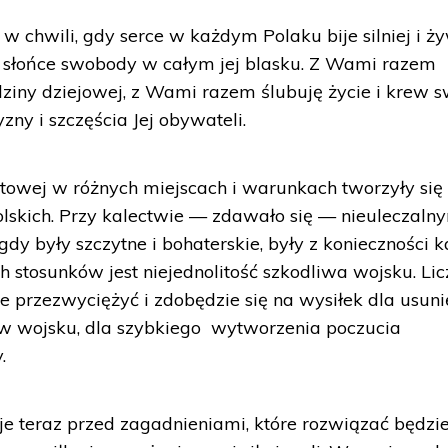
hwili, gdy serce w każdym Polaku bije silniej i ży
ły słońce swobody w całym jej blasku. Z Wami razem
ziny dziejowej, z Wami razem ślubuję życie i krew 
zny i szczęścia Jej obywateli.
towej w różnych miejscach i warunkach tworzyły się
lskich. Przy kalectwie — zdawało się — nieuleczaln
y były szczytne i bohaterskie, były z konieczności ka
ch stosunków jest niejednolitość szkodliwa wojsku. Li
bie przezwyciężyć i zdobędzie się na wysiłek dla usuni
ów w wojsku, dla szybkiego wytworzenia poczucia
.
je teraz przed zagadnieniami, które rozwiązać będzi