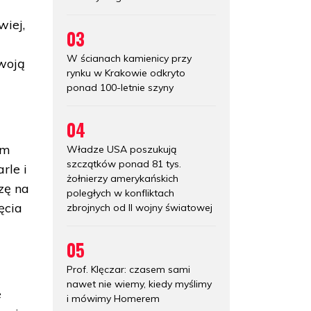
wiej,
03
W ścianach kamienicy przy
swoją
rynku w Krakowie odkryto
ponad 100-letnie szyny
04
ym
Władze USA poszukują
szczątków ponad 81 tys.
rle i
żołnierzy amerykańskich
czę na
poległych w konfliktach
ęcia
zbrojnych od II wojny światowej
05
Prof. Klęczar: czasem sami
nawet nie wiemy, kiedy myślimy
e
i mówimy Homerem