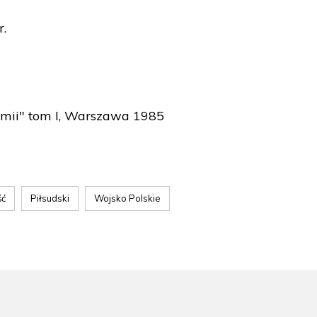
r.
armii" tom I, Warszawa 1985
ść
Piłsudski
Wojsko Polskie