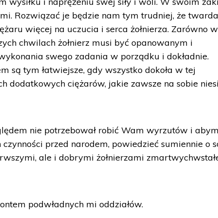
 wysiłku i naprężeniu swej siły i woli. W swoim zak
ami. Rozwiązać je będzie nam tym trudniej, że tward
ężaru więcej na uczucia i serca żołnierza. Zarówno 
ższych chwilach żołnierz musi być opanowanym i
ykonania swego zadania w porządku i dokładnie.
 są tym łatwiejsze, gdy wszystko dokoła w tej
ych dodatkowych ciężarów, jakie zawsze na sobie nies
lędem nie potrzebował robić Wam wyrzutów i aby
czynności przed narodem, powiedzieć sumiennie o so
ierwszymi, ale i dobrymi żołnierzami zmartwychwstał
frontem podwładnych mi oddziałów.