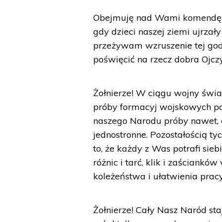
Obejmuję nad Wami komendę w c
gdy dzieci naszej ziemi ujrza
przeżywam wzruszenie tej god
poświęcić na rzecz dobra Ojczy
Żołnierze! W ciągu wojny świa
próby formacyj wojskowych po
naszego Narodu próby nawet, gd
jednostronne. Pozostałością ty
to, że każdy z Was potrafi sie
różnic i tarć, klik i zaściank
koleżeństwa i ułatwienia pracy
Żołnierze! Cały Nasz Naród sta