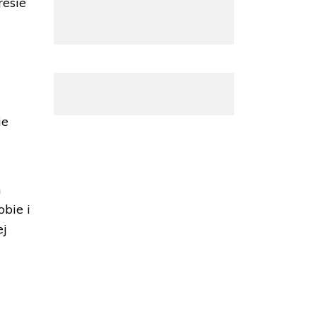
resie
a
w
ie
m
bie i
ej