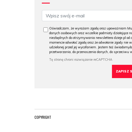
Oświadczam, że wyrażam zgodę oraz upoważniam Muzeu
danych osobowych oraz wszelkie podmioty działające na
niezbędnych do otrzymywania newslettera dzieje.pl od
momencie odwołać zgodę oraz że odwołanie zgody nie 
udzielonej przed jej wycofaniem. Jestem też świadomy/a
przetwarzania, do przenoszenia danych, do sprzeciwu 
COPYRIGHT