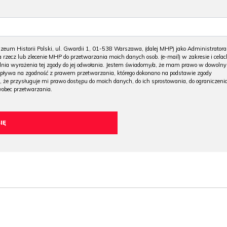
m Historii Polski, ul. Gwardii 1, 01-538 Warszawa, (dalej MHP) jako Administratora
 rzecz lub zlecenie MHP do przetwarzania moich danych osob. (e-mail) w zakresie i celac
 dnia wyrażenia tej zgody do jej odwołania. Jestem świadomy/a, że mam prawo w dowoln
wpływa na zgodność z prawem przetwarzania, którego dokonano na podstawie zgody
, że przysługuje mi prawo dostępu do moich danych, do ich sprostowania, do ograniczeni
wobec przetwarzania.