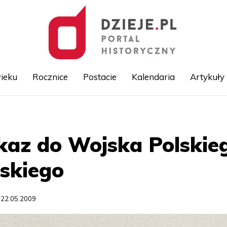
ieku
Rocznice
Postacie
Kalendaria
Artykuły
Przejdź
do
treści
kaz do Wojska Polskie
dskiego
 22.05.2009