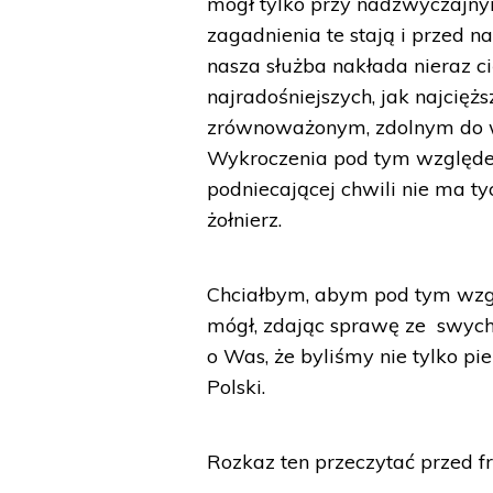
mógł tylko przy nadzwyczajnym
zagadnienia te stają i przed n
nasza służba nakłada nieraz ci
najradośniejszych, jak najcię
zrównoważonym, zdolnym do w
Wykroczenia pod tym względem
podniecającej chwili nie ma t
żołnierz.
Chciałbym, abym pod tym wzg
mógł, zdając sprawę ze swych 
o Was, że byliśmy nie tylko p
Polski.
Rozkaz ten przeczytać przed 