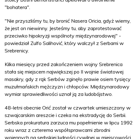
"bohatera".
"Nie przyszliśmy tu, by bronić Nasera Oricia, gdyż wiemy,
że jest on niewinny. Jesteśmy tu, aby zaprotestować
przeciwko hipokryzji wspólnoty międzynarodowej" -
powiedział Zulfo Salihović, który walczył z Serbami w
Srebrenicy.
Kilka miesięcy przed zakończeniem wojny Srebrenica
stała się miejscem największej po II wojnie światowej
masakry, gdy z rąk Serbów zginęło prawie osiem tysięcy
muzułmańskich mężczyzn i chłopców. Międzynarodowy
wymiar sprawiedliwości uznał ją za ludobójstwo.
48-letni obecnie Orić został w czwartek umieszczony w
szwajcarskim areszcie i czeka na ekstradycję do Serbii.
Serbska prokuratura zarzuca mu popełnienie w lipcu 1992
roku wraz z czterema współsprawcami zbrodni
wojennych na serbskiej ludności cywilnej w miejscowości