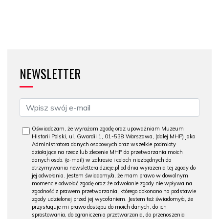
NEWSLETTER
Oświadczam, że wyrażam zgodę oraz upoważniam Muzeum
Historii Polski, ul. Gwardii 1, 01-538 Warszawa, (dalej MHP) jako
Administratora danych osobowych oraz wszelkie podmioty
działające na rzecz lub zlecenie MHP do przetwarzania moich
danych osob. (e-mail) w zakresie i celach niezbędnych do
otrzymywania newslettera dzieje.pl od dnia wyrażenia tej zgody do
jej odwołania. Jestem świadomy/a, że mam prawo w dowolnym
momencie odwołać zgodę oraz że odwołanie zgody nie wpływa na
zgodność z prawem przetwarzania, którego dokonano na podstawie
zgody udzielonej przed jej wycofaniem. Jestem też świadomy/a, że
przysługuje mi prawo dostępu do moich danych, do ich
sprostowania, do ograniczenia przetwarzania, do przenoszenia