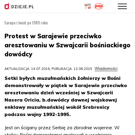
Europa i świat po 1989 roku
Przejdź
do
Protest w Sarajewie przeciwko
treści
aresztowaniu w Szwajcarii bośniackiego
dowódcy
Wiadomości
AKTUALIZACJA: 14.07.2016, PUBLIKACJA: 12.06.2015
Setki byłych muzułmańskich żołnierzy w Bośni
demonstrowały w piątek w Sarajewie przeciwko
aresztowaniu dzień wcześniej w Szwajcarii
Nasera Oricia, b.dowódcy dawnej wojskowej
enklawy muzułmańskiej wokół Srebrenicy
podczas wojny 1992-1995.
Jest on ścigany przez Serbię za zbrodnie wojenne. W
stolicy Bośni demonstranci apelowali o uwolnienie