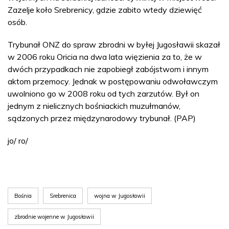
Zazelje koło Srebrenicy, gdzie zabito wtedy dziewięć
osób.
Trybunał ONZ do spraw zbrodni w byłej Jugosławii skazał
w 2006 roku Oricia na dwa lata więzienia za to, że w
dwóch przypadkach nie zapobiegł zabójstwom i innym
aktom przemocy. Jednak w postępowaniu odwoławczym
uwolniono go w 2008 roku od tych zarzutów. Był on
jednym z nielicznych bośniackich muzułmanów,
sądzonych przez międzynarodowy trybunał. (PAP)
jo/ ro/
Bośnia
Srebrenica
wojna w Jugosławii
zbrodnie wojenne w Jugosławii