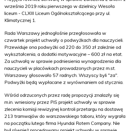
września 2019 roku pierwszego w dzielnicy Wesoła
liceum - CLXIII Liceum Ogólnokształcącego przy ul.
Klimatycznej 1.
Rada Warszawy jednogłośnie przegłosowała w
czwartek projekt uchwały o podwyżkach dla nauczycieli.
Przewiduje ona podwyżki od 220 do 350 zł zależnie od
wykształcenia, a dodatki motywacyjne – 600 zł na etat.
Za uchwałą w sprawie podniesienia wynagrodzenia dla
nauczycieli w placówkach prowadzonych przez m.st.
Warszawy głosowało 57 radnych. Wszyscy byli "za".
Podwyżki będą wypłacane z wyrównaniem od stycznia.
Wśród odrzuconych przez radę propozycji znalazły się
m.in. wniesiony przez PiS projekt uchwały w sprawie
zlecenia komisji rewizyjnej kontroli przetargu na dostawę
213 tramwajów do warszawskiego taboru, który wygrała
na początku lutego firma Hyundai Rotem Company. Nie
był również procedowany projekt uchwały w sprawie