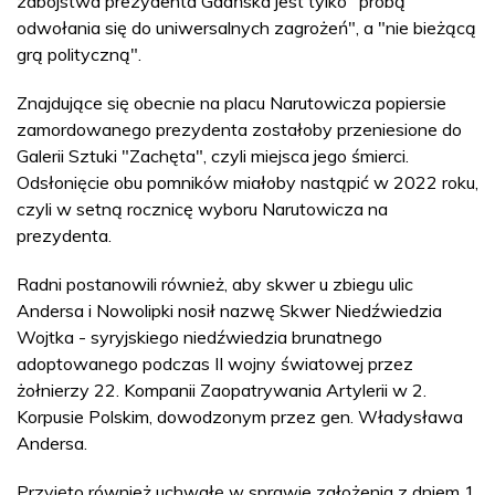
zabójstwa prezydenta Gdańska jest tylko "próbą
odwołania się do uniwersalnych zagrożeń", a "nie bieżącą
grą polityczną".
Znajdujące się obecnie na placu Narutowicza popiersie
zamordowanego prezydenta zostałoby przeniesione do
Galerii Sztuki "Zachęta", czyli miejsca jego śmierci.
Odsłonięcie obu pomników miałoby nastąpić w 2022 roku,
czyli w setną rocznicę wyboru Narutowicza na
prezydenta.
Radni postanowili również, aby skwer u zbiegu ulic
Andersa i Nowolipki nosił nazwę Skwer Niedźwiedzia
Wojtka - syryjskiego niedźwiedzia brunatnego
adoptowanego podczas II wojny światowej przez
żołnierzy 22. Kompanii Zaopatrywania Artylerii w 2.
Korpusie Polskim, dowodzonym przez gen. Władysława
Andersa.
Przyjęto również uchwałę w sprawie założenia z dniem 1