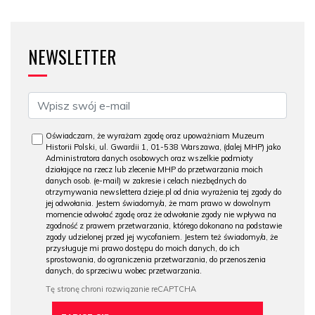
NEWSLETTER
Oświadczam, że wyrażam zgodę oraz upoważniam Muzeum
Historii Polski, ul. Gwardii 1, 01-538 Warszawa, (dalej MHP) jako
Administratora danych osobowych oraz wszelkie podmioty
działające na rzecz lub zlecenie MHP do przetwarzania moich
danych osob. (e-mail) w zakresie i celach niezbędnych do
otrzymywania newslettera dzieje.pl od dnia wyrażenia tej zgody do
jej odwołania. Jestem świadomy/a, że mam prawo w dowolnym
momencie odwołać zgodę oraz że odwołanie zgody nie wpływa na
zgodność z prawem przetwarzania, którego dokonano na podstawie
zgody udzielonej przed jej wycofaniem. Jestem też świadomy/a, że
przysługuje mi prawo dostępu do moich danych, do ich
sprostowania, do ograniczenia przetwarzania, do przenoszenia
danych, do sprzeciwu wobec przetwarzania.