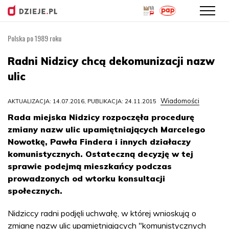
Polska po 1989 roku
Przejdź
do
Radni Nidzicy chcą dekomunizacji nazw
treści
ulic
Wiadomości
AKTUALIZACJA: 14.07.2016, PUBLIKACJA: 24.11.2015
Rada miejska Nidzicy rozpoczęła procedurę
zmiany nazw ulic upamiętniających Marcelego
Nowotkę, Pawła Findera i innych działaczy
komunistycznych. Ostateczną decyzję w tej
sprawie podejmą mieszkańcy podczas
prowadzonych od wtorku konsultacji
społecznych.
Nidziccy radni podjęli uchwałę, w której wnioskują o
zmianę nazw ulic upamiętniających "komunistycznych