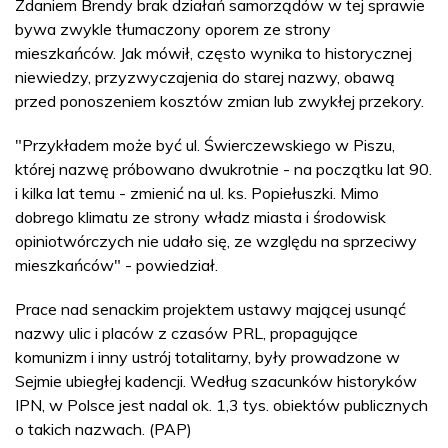
Zdaniem Brendy brak działań samorządów w tej sprawie
bywa zwykle tłumaczony oporem ze strony
mieszkańców. Jak mówił, często wynika to historycznej
niewiedzy, przyzwyczajenia do starej nazwy, obawą
przed ponoszeniem kosztów zmian lub zwykłej przekory.
"Przykładem może być ul. Świerczewskiego w Piszu,
której nazwę próbowano dwukrotnie - na początku lat 90.
i kilka lat temu - zmienić na ul. ks. Popiełuszki. Mimo
dobrego klimatu ze strony władz miasta i środowisk
opiniotwórczych nie udało się, ze względu na sprzeciwy
mieszkańców" - powiedział.
Prace nad senackim projektem ustawy mającej usunąć
nazwy ulic i placów z czasów PRL, propagujące
komunizm i inny ustrój totalitarny, były prowadzone w
Sejmie ubiegłej kadencji. Według szacunków historyków
IPN, w Polsce jest nadal ok. 1,3 tys. obiektów publicznych
o takich nazwach. (PAP)