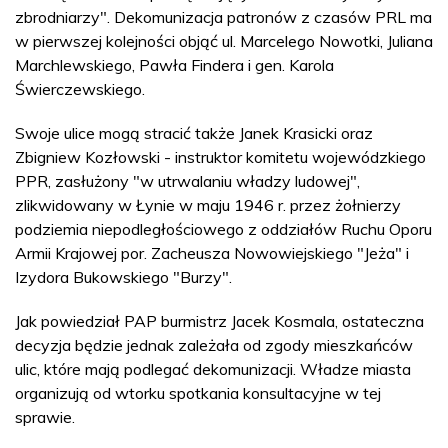
zbrodniarzy". Dekomunizacja patronów z czasów PRL ma
w pierwszej kolejności objąć ul. Marcelego Nowotki, Juliana
Marchlewskiego, Pawła Findera i gen. Karola
Świerczewskiego.
Swoje ulice mogą stracić także Janek Krasicki oraz
Zbigniew Kozłowski - instruktor komitetu wojewódzkiego
PPR, zasłużony "w utrwalaniu władzy ludowej",
zlikwidowany w Łynie w maju 1946 r. przez żołnierzy
podziemia niepodległościowego z oddziałów Ruchu Oporu
Armii Krajowej por. Zacheusza Nowowiejskiego "Jeża" i
Izydora Bukowskiego "Burzy".
Jak powiedział PAP burmistrz Jacek Kosmala, ostateczna
decyzja będzie jednak zależała od zgody mieszkańców
ulic, które mają podlegać dekomunizacji. Władze miasta
organizują od wtorku spotkania konsultacyjne w tej
sprawie.