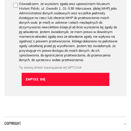
Oświadczam, że wyrażam zgodę oraz upoważniam Muzeum
Historii Polski, ul. Gwardii 1, 01-538 Warszawa, (dalej MHP) jako
Administratora danych osobowych oraz wszelkie podmioty
działające na rzecz lub zlecenie MHP do przetwarzania moich
danych osob. (e-mail) w zakresie i celach niezbędnych do
otrzymywania newslettera dzieje.pl od dnia wyrażenia tej zgody do
jej odwołania. Jestem świadomy/a, że mam prawo w dowolnym
momencie odwołać zgodę oraz że odwołanie zgody nie wpływa na
zgodność z prawem przetwarzania, którego dokonano na podstawie
zgody udzielonej przed jej wycofaniem. Jestem też świadomy/a, że
przysługuje mi prawo dostępu do moich danych, do ich
sprostowania, do ograniczenia przetwarzania, do przenoszenia
danych, do sprzeciwu wobec przetwarzania.
COPYRIGHT