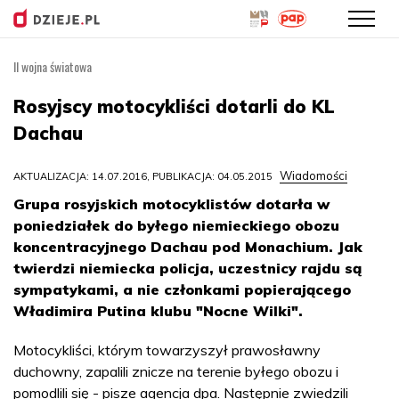
II wojna światowa
Przejdź
do
Rosyjscy motocykliści dotarli do KL
treści
Dachau
Wiadomości
AKTUALIZACJA: 14.07.2016, PUBLIKACJA: 04.05.2015
Grupa rosyjskich motocyklistów dotarła w
poniedziałek do byłego niemieckiego obozu
koncentracyjnego Dachau pod Monachium. Jak
twierdzi niemiecka policja, uczestnicy rajdu są
sympatykami, a nie członkami popierającego
Władimira Putina klubu "Nocne Wilki".
Motocykliści, którym towarzyszył prawosławny
duchowny, zapalili znicze na terenie byłego obozu i
pomodlili się - pisze agencja dpa. Następnie zwiedzili