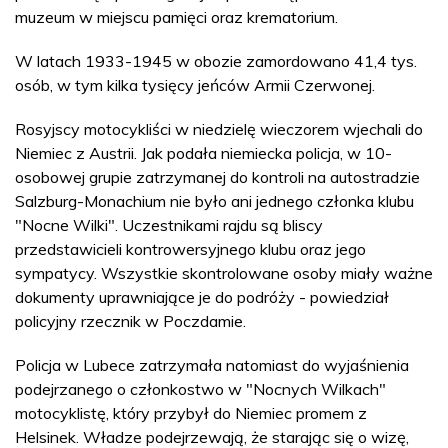
muzeum w miejscu pamięci oraz krematorium.
W latach 1933-1945 w obozie zamordowano 41,4 tys.
osób, w tym kilka tysięcy jeńców Armii Czerwonej.
Rosyjscy motocykliści w niedzielę wieczorem wjechali do
Niemiec z Austrii. Jak podała niemiecka policja, w 10-
osobowej grupie zatrzymanej do kontroli na autostradzie
Salzburg-Monachium nie było ani jednego członka klubu
"Nocne Wilki". Uczestnikami rajdu są bliscy
przedstawicieli kontrowersyjnego klubu oraz jego
sympatycy. Wszystkie skontrolowane osoby miały ważne
dokumenty uprawniające je do podróży - powiedział
policyjny rzecznik w Poczdamie.
Policja w Lubece zatrzymała natomiast do wyjaśnienia
podejrzanego o członkostwo w "Nocnych Wilkach"
motocyklistę, który przybył do Niemiec promem z
Helsinek. Władze podejrzewają, że starając się o wizę,