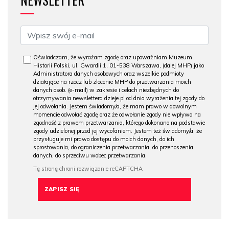
Oświadczam, że wyrażam zgodę oraz upoważniam Muzeum
Historii Polski, ul. Gwardii 1, 01-538 Warszawa, (dalej MHP) jako
Administratora danych osobowych oraz wszelkie podmioty
działające na rzecz lub zlecenie MHP do przetwarzania moich
danych osob. (e-mail) w zakresie i celach niezbędnych do
otrzymywania newslettera dzieje.pl od dnia wyrażenia tej zgody do
jej odwołania. Jestem świadomy/a, że mam prawo w dowolnym
momencie odwołać zgodę oraz że odwołanie zgody nie wpływa na
zgodność z prawem przetwarzania, którego dokonano na podstawie
zgody udzielonej przed jej wycofaniem. Jestem też świadomy/a, że
przysługuje mi prawo dostępu do moich danych, do ich
sprostowania, do ograniczenia przetwarzania, do przenoszenia
danych, do sprzeciwu wobec przetwarzania.