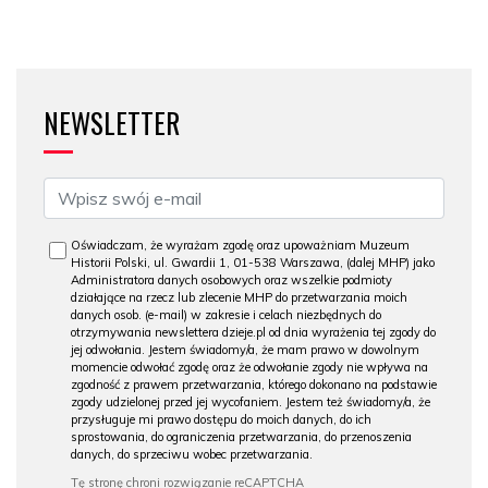
NEWSLETTER
Oświadczam, że wyrażam zgodę oraz upoważniam Muzeum
Historii Polski, ul. Gwardii 1, 01-538 Warszawa, (dalej MHP) jako
Administratora danych osobowych oraz wszelkie podmioty
działające na rzecz lub zlecenie MHP do przetwarzania moich
danych osob. (e-mail) w zakresie i celach niezbędnych do
otrzymywania newslettera dzieje.pl od dnia wyrażenia tej zgody do
jej odwołania. Jestem świadomy/a, że mam prawo w dowolnym
momencie odwołać zgodę oraz że odwołanie zgody nie wpływa na
zgodność z prawem przetwarzania, którego dokonano na podstawie
zgody udzielonej przed jej wycofaniem. Jestem też świadomy/a, że
przysługuje mi prawo dostępu do moich danych, do ich
sprostowania, do ograniczenia przetwarzania, do przenoszenia
danych, do sprzeciwu wobec przetwarzania.