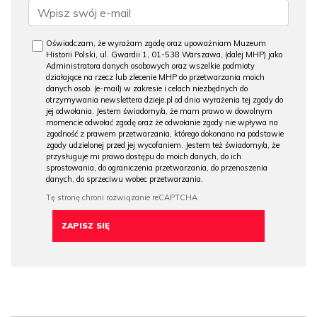
Oświadczam, że wyrażam zgodę oraz upoważniam Muzeum
Historii Polski, ul. Gwardii 1, 01-538 Warszawa, (dalej MHP) jako
Administratora danych osobowych oraz wszelkie podmioty
działające na rzecz lub zlecenie MHP do przetwarzania moich
danych osob. (e-mail) w zakresie i celach niezbędnych do
otrzymywania newslettera dzieje.pl od dnia wyrażenia tej zgody do
jej odwołania. Jestem świadomy/a, że mam prawo w dowolnym
momencie odwołać zgodę oraz że odwołanie zgody nie wpływa na
zgodność z prawem przetwarzania, którego dokonano na podstawie
zgody udzielonej przed jej wycofaniem. Jestem też świadomy/a, że
przysługuje mi prawo dostępu do moich danych, do ich
sprostowania, do ograniczenia przetwarzania, do przenoszenia
danych, do sprzeciwu wobec przetwarzania.