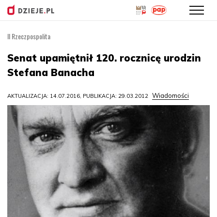
II Rzeczpospolita
Przejdź
do
Senat upamiętnił 120. rocznicę urodzin
treści
Stefana Banacha
Wiadomości
AKTUALIZACJA: 14.07.2016, PUBLIKACJA: 29.03.2012