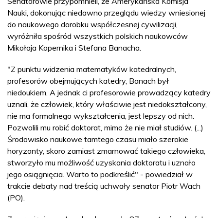
Senatorowie przypomnieli, że Amerykańska Komisja
Nauki, dokonując niedawno przeglądu wiedzy wniesionej
do naukowego dorobku współczesnej cywilizacji,
wyróżniła spośród wszystkich polskich naukowców
Mikołaja Kopernika i Stefana Banacha.
"Z punktu widzenia matematyków katedralnych,
profesorów obejmujących katedry, Banach był
niedoukiem. A jednak ci profesorowie prowadzący katedry
uznali, że człowiek, który właściwie jest niedokształcony,
nie ma formalnego wykształcenia, jest lepszy od nich.
Pozwolili mu robić doktorat, mimo że nie miał studiów. (...)
Środowisko naukowe tamtego czasu miało szerokie
horyzonty, skoro zamiast zmarnować takiego człowieka,
stworzyło mu możliwość uzyskania doktoratu i uznało
jego osiągnięcia. Warto to podkreślić" - powiedział w
trakcie debaty nad treścią uchwały senator Piotr Wach
(PO).