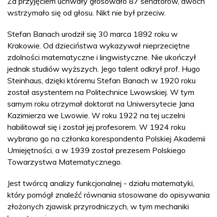
Za przyjęciem uchwały głosowało 87 senatorów, dwóch
wstrzymało się od głosu. Nikt nie był przeciw.
Stefan Banach urodził się 30 marca 1892 roku w
Krakowie. Od dzieciństwa wykazywał nieprzeciętne
zdolności matematyczne i lingwistyczne. Nie ukończył
jednak studiów wyższych. Jego talent odkrył prof. Hugo
Steinhaus, dzięki któremu Stefan Banach w 1920 roku
został asystentem na Politechnice Lwowskiej. W tym
samym roku otrzymał doktorat na Uniwersytecie Jana
Kazimierza we Lwowie. W roku 1922 na tej uczelni
habilitował się i został jej profesorem. W 1924 roku
wybrano go na członka korespondenta Polskiej Akademii
Umiejętności, a w 1939 został prezesem Polskiego
Towarzystwa Matematycznego.
Jest twórcą analizy funkcjonalnej - działu matematyki,
który pomógł znaleźć równania stosowane do opisywania
złożonych zjawisk przyrodniczych, w tym mechaniki