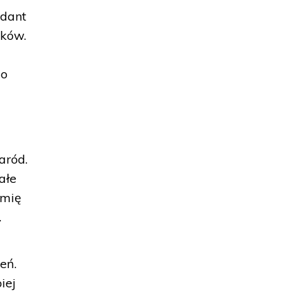
ndant
aków.
go
aród.
ałe
emię
.
eń.
iej