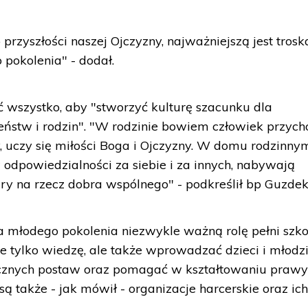
przyszłości naszej Ojczyzny, najważniejszą jest trosk
pokolenia" - dodał.
ć wszystko, aby "stworzyć kulturę szacunku dla
ństw i rodzin". "W rodzinie bowiem człowiek przych
y, uczy się miłości Boga i Ojczyzny. W domu rodzinny
 odpowiedzialności za siebie i za innych, nabywają
ary na rzecz dobra wspólnego" - podkreślił bp Guzdek
 młodego pokolenia niezwykle ważną rolę pełni szko
 tylko wiedzę, ale także wprowadzać dzieci i młodz
tycznych postaw oraz pomagać w kształtowaniu praw
ą także - jak mówił - organizacje harcerskie oraz ic