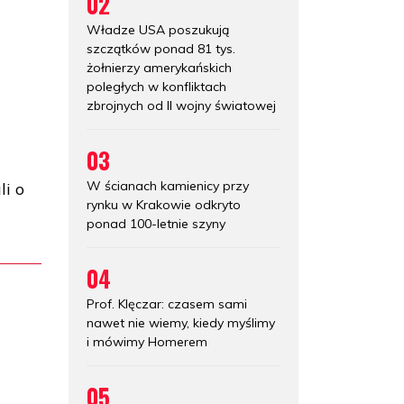
02
Władze USA poszukują
szczątków ponad 81 tys.
żołnierzy amerykańskich
poległych w konfliktach
zbrojnych od II wojny światowej
03
W ścianach kamienicy przy
li o
rynku w Krakowie odkryto
ponad 100-letnie szyny
04
Prof. Klęczar: czasem sami
nawet nie wiemy, kiedy myślimy
i mówimy Homerem
05