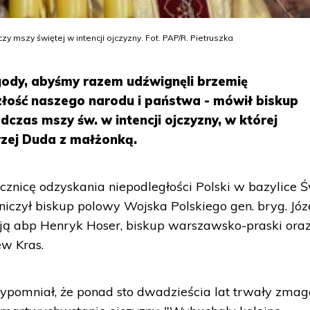
mszy świętej w intencji ojczyzny. Fot. PAP/R. Pietruszka
ody, abyśmy razem udźwignęli brzemię
złość naszego narodu i państwa - mówił biskup
zas mszy św. w intencji ojczyzny, w której
rzej Duda z małżonką.
cznicę odzyskania niepodległości Polski w bazylice Ś
czył biskup polowy Wojska Polskiego gen. bryg. Józ
ją abp Henryk Hoser, biskup warszawsko-praski ora
ew Kras.
ypomniał, że ponad sto dwadzieścia lat trwały zmag