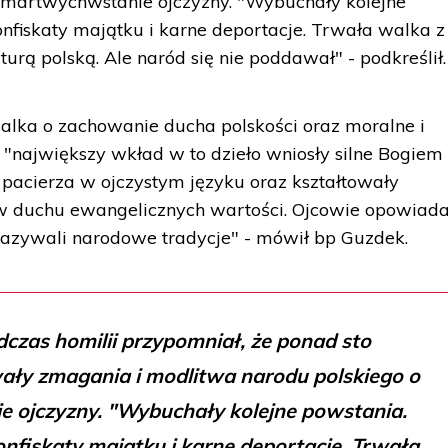
zmartwychwstanie ojczyzny. "Wybuchały kolejne
 konfiskaty majątku i karne deportacje. Trwała walka z
lturą polską. Ale naród się nie poddawał" - podkreślił.
walka o zachowanie ducha polskości oraz moralne i
"największy wkład w to dzieło wniosły silne Bogiem
y pacierza w ojczystym języku oraz kształtowały
 w duchu ewangelicznych wartości. Ojcowie opowiada
kazywali narodowe tradycje" - mówił bp Guzdek.
czas homilii przypomniał, że ponad sto
wały zmagania i modlitwa narodu polskiego o
 ojczyzny. "Wybuchały kolejne powstania.
 konfiskaty majątku i karne deportacje. Trwała