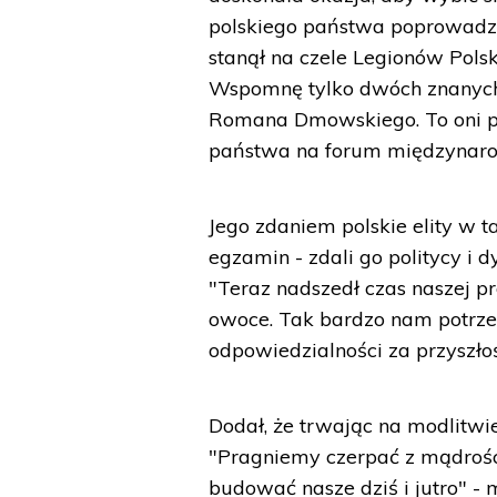
polskiego państwa poprowadził
stanął na czele Legionów Pols
Wspomnę tylko dwóch znanych
Romana Dmowskiego. To oni p
państwa na forum międzynaro
Jego zdaniem polskie elity w 
egzamin - zdali go politycy i d
"Teraz nadszedł czas naszej p
owoce. Tak bardzo nam potrz
odpowiedzialności za przyszło
Dodał, że trwając na modlitwi
"Pragniemy czerpać z mądrości
budować nasze dziś i jutro" - 