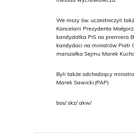
We mszy św. uczestniczyli takż
Kancelarii Prezydenta Małgor
kandydatka PiS na premiera Be
kandydaci na ministrów Piotr G
marszałka Sejmu Marek Kuchci
Byli także odchodzący minist
Marek Sawicki.(PAP)
bos/ skz/ akw/