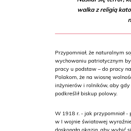
walka z religią kato
n
Przypomniał, że naturalnym so
wychowaniu patriotycznym był 
pracy u podstaw – do pracy na
Polakom, że na wiosnę wolnośc
inżynierów i rolników, aby gd
podkreślił biskup polowy.
W 1918 r. - jak przypomniał - 
w I wojnie światowej wyraźnie 
doskonała okazja, aby wybić s