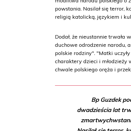
modlitwa narodu polskiego o 
powstania. Nasilał się terror,
religią katolicką, językiem i ku
Dodał, że nieustannie trwała 
duchowe odrodzenie narodu, a 
polskie rodziny". "Matki uczył
charaktery dzieci i młodzieży
chwale polskiego oręża i prze
Bp Guzdek pod
dwadzieścia lat tr
zmartwychwstanie
Nasilał się terror,