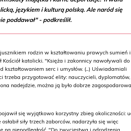
licką, językiem i kulturą polską. Ale naród się
ie poddawał" - podkreślił.
jusznikiem rodzin w kształtowaniu prawych sumień i
Kościół katolicki. "Księża i zakonnicy nawoływali do
d kształtowaniem serc i umysłów. (...) Uświadamiali
i trzeba przygotować elity: nauczycieli, dyplomatów,
y ona nadejdzie, można ją było dobrze zagospodarowa
pojawił się wyjątkowo korzystny zbieg okoliczności: u
osłabił siły trzech zaborców, nadarzyła się więc
ię na niepodległość. "Do zwycięstwa i odrodzenia