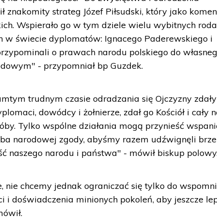
 znakomity strateg Józef Piłsudski, który jako kome
kich. Wspierało go w tym dziele wielu wybitnych rod
 w świecie dyplomatów: Ignacego Paderewskiego i
rzypominali o prawach narodu polskiego do własne
dowym" - przypomniał bp Guzdek.
tamtym trudnym czasie odradzania się Ojczyzny zdały
yplomaci, dowódcy i żołnierze, zdał go Kościół i cały n
róby. Tylko wspólne działania mogą przynieść wspani
eba narodowej zgody, abyśmy razem udźwignęli brz
ść naszego narodu i państwa" - mówił biskup polowy
e, nie chcemy jednak ograniczać się tylko do wspomni
 i doświadczenia minionych pokoleń, aby jeszcze lep
mówił.