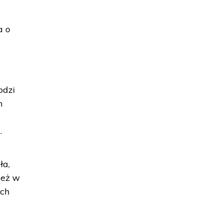
a o
odzi
m
.
ła,
ież w
ych
h