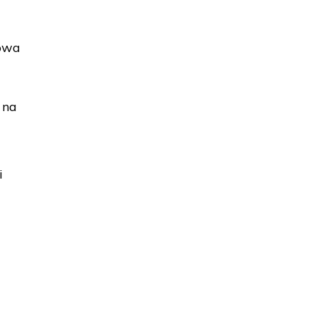
fowa
 na
i