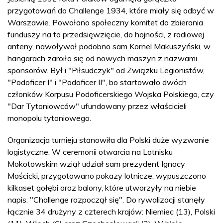
przygotowań do Challenge 1934, które miały się odbyć w
Warszawie. Powołano społeczny komitet do zbierania
funduszy na to przedsięwzięcie, do hojności, z radiowej
anteny, nawoływał podobno sam Kornel Makuszyński, w
hangarach zaroiło się od nowych maszyn z nazwami
sponsorów. Był i "Piłsudczyk" od Związku Legionistów,
"Podoficer I" i "Podoficer II", bo startowało dwóch
członków Korpusu Podoficerskiego Wojska Polskiego, czy
"Dar Tytoniowców" ufundowany przez właścicieli
monopolu tytoniowego.
Organizacja turnieju stanowiła dla Polski duże wyzwanie
logistyczne. W ceremonii otwarcia na Lotnisku
Mokotowskim wziął udział sam prezydent Ignacy
Mościcki, przygotowano pokazy lotnicze, wypuszczono
kilkaset gołębi oraz balony, które utworzyły na niebie
napis: "Challenge rozpoczął się". Do rywalizacji stanęły
łącznie 34 drużyny z czterech krajów: Niemiec (13), Polski