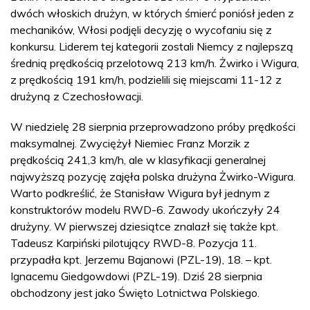
dwóch włoskich drużyn, w których śmierć poniósł jeden z
mechaników, Włosi podjęli decyzję o wycofaniu się z
konkursu. Liderem tej kategorii zostali Niemcy z najlepszą
średnią prędkością przelotową 213 km/h. Żwirko i Wigura,
z prędkością 191 km/h, podzielili się miejscami 11-12 z
drużyną z Czechosłowacji.
W niedzielę 28 sierpnia przeprowadzono próby prędkości
maksymalnej. Zwyciężył Niemiec Franz Morzik z
prędkością 241,3 km/h, ale w klasyfikacji generalnej
najwyższą pozycję zajęła polska drużyna Żwirko-Wigura.
Warto podkreślić, że Stanisław Wigura był jednym z
konstruktorów modelu RWD-6. Zawody ukończyły 24
drużyny. W pierwszej dziesiątce znalazł się także kpt.
Tadeusz Karpiński pilotujący RWD-8. Pozycja 11.
przypadła kpt. Jerzemu Bajanowi (PZL-19), 18. – kpt.
Ignacemu Giedgowdowi (PZL-19). Dziś 28 sierpnia
obchodzony jest jako Święto Lotnictwa Polskiego.