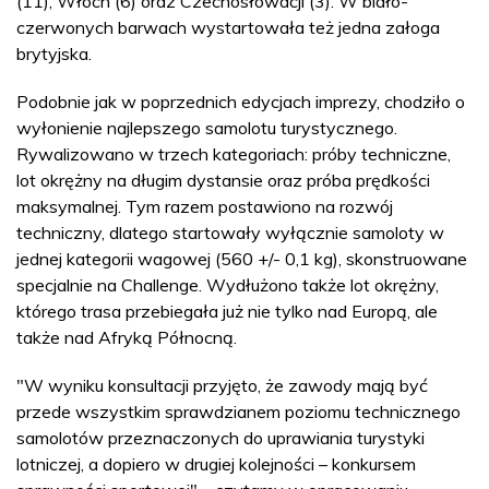
(11), Włoch (6) oraz Czechosłowacji (3). W biało-
czerwonych barwach wystartowała też jedna załoga
brytyjska.
Podobnie jak w poprzednich edycjach imprezy, chodziło o
wyłonienie najlepszego samolotu turystycznego.
Rywalizowano w trzech kategoriach: próby techniczne,
lot okrężny na długim dystansie oraz próba prędkości
maksymalnej. Tym razem postawiono na rozwój
techniczny, dlatego startowały wyłącznie samoloty w
jednej kategorii wagowej (560 +/- 0,1 kg), skonstruowane
specjalnie na Challenge. Wydłużono także lot okrężny,
którego trasa przebiegała już nie tylko nad Europą, ale
także nad Afryką Północną.
"W wyniku konsultacji przyjęto, że zawody mają być
przede wszystkim sprawdzianem poziomu technicznego
samolotów przeznaczonych do uprawiania turystyki
lotniczej, a dopiero w drugiej kolejności – konkursem