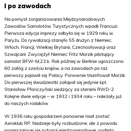
I po zawodach
Na pomysł zorganizowania Międzynarodowych
Zawodów Samolotów Turystycznych wpadli Francuzi.
Pierwsza edycja imprezy odbyła się w 1929 roku w
Paryżu. Do rywalizacji stanęło 55 drużyn z Niemiec,
Włoch, Francji, Wielkiej Brytanii, Czechosłowacji oraz
Szwajcarii. Zwyciężył Niemiec Fritz Morzik pilotujący
samolot BFW-M.23.b. Rok później w Berlinie ugoszczono
60 załóg z sześciu krajów, a na zawodach po raz
pierwszy pojawili się Polacy. Ponownie triumfował Morzik.
Do pierwszej dwudziestki załapał się jedynie kpt.
Stanisław Płonczyński siedzący za sterami RWD-2.
Kolejne dwie edycje – w 1932 i 1934 roku – należały już
do naszych rodaków.
W 1936 roku gospodarzem ponownie miał zostać
Aeroklub RP. Nadzieje były rozbudzone, ale z powodu
pogarszającej się sytuacji międzynarodowej, podjęto