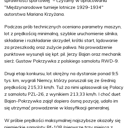
sprawności sportowej" – czytamy w opracowaniu
"Międzynarodowe turnieje lotnicze 1929-1934"
autorstwa Mariana Krzyżana.
Podczas prób technicznych oceniano parametry maszyn,
lot z prędkością minimalną, szybkie uruchomienie silnika,
składanie i rozkładanie skrzydeł, krótki start, lądowanie
za przeszkodą oraz zużycie paliwa. Na prowadzenie
punktowe wysunęli się kpt. pil. Jerzy Bajan oraz mechanik
sierż. Gustaw Pokrzywka z polskiego samolotu RWD-9.
Drugi etap konkursu, lot okrężny na dystansie ponad 9,5
tys. km, wygrali Niemcy, którzy poruszali się ze średnią
prędkością 215,33 km/h. Tuż za nimi uplasowali się Polacy
z samolotu PZL-26, z wynikiem 213,33 km/h. I choć duet
Bajan-Pokrzywka zajął dopiero ósmą pozycję, udało im
się utrzymać prowadzenie w klasyfikacji generalnej.
W próbie prędkości maksymalnej najszybsze okazały się
niemieckie samoloty Bf-108 (pierwsze trzy miejsca z