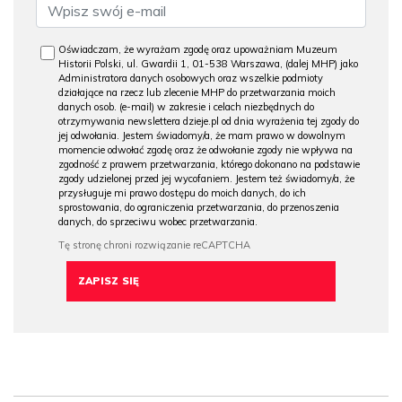
Oświadczam, że wyrażam zgodę oraz upoważniam Muzeum
Historii Polski, ul. Gwardii 1, 01-538 Warszawa, (dalej MHP) jako
Administratora danych osobowych oraz wszelkie podmioty
działające na rzecz lub zlecenie MHP do przetwarzania moich
danych osob. (e-mail) w zakresie i celach niezbędnych do
otrzymywania newslettera dzieje.pl od dnia wyrażenia tej zgody do
jej odwołania. Jestem świadomy/a, że mam prawo w dowolnym
momencie odwołać zgodę oraz że odwołanie zgody nie wpływa na
zgodność z prawem przetwarzania, którego dokonano na podstawie
zgody udzielonej przed jej wycofaniem. Jestem też świadomy/a, że
przysługuje mi prawo dostępu do moich danych, do ich
sprostowania, do ograniczenia przetwarzania, do przenoszenia
danych, do sprzeciwu wobec przetwarzania.