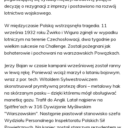
decyzję o rezygnacji z imprezy i postawiono na rozwój
lotnictwa wojskowego.
W międzyczasie Polską wstrząsnęła tragedia. 11
września 1932 roku Żwirko i Wigura zginęli w wypadku
lotniczym na terenie Czechosłowacji, dwa tygodnie po
wielkim sukcesie na Challenge. Zostali pożegnani jak
bohaterowie i pochowani na warszawskich Powązkach.
Jerzy Bajan w czasie kampanii wrześniowej został ranny
w lewą rękę. Ponieważ wciąż marzył o lataniu bojowym,
wraz z por. tech. Witoldem Sylwestrowiczem
skonstruował prymitywną protezę dłoni – metalowy hak
na skórzanym pasku – dzięki któremu mógł obsługiwać
manetkę gazu. Trafił do Anglii. Latał najpierw na
Spitfire'ach w 316 Dywizjonie Myśliwskim
"Warszawskim". Następnie piastował stanowisko szefa
Wydziału Personalnego Inspektoratu Polskich Sił
Powietrznych. Na koniec został starszym rezydentem w