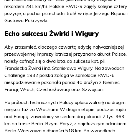
rekordem 291 km/h). Polskie RWD-9 zajęły kolejne cztery
pozycje, a puchar przechodni trafił w ręce Jerzego Bajana i
Gustawa Pokrzywki.
Echo sukcesu Żwirki i Wigury
Aby zrozumieć, dlaczego czwartą edycję najważniejszej
przedwojennej imprezy lotniczej przyznano akurat Polsce,
należy cofnąć się o dwa lata, do sukcesu kpt. pil.
Franciszka Żwirki i inż. Stanisława Wigury. Na zawodach
Challenge 1932 polska załoga w samolocie RWD-6
niespodziewanie pokonała ponad 40 drużyn z Niemiec,
Francji, Włoch, Czechosłowacji oraz Szwajcarii.
Po próbach technicznych Polacy uplasowali się na drugim
miejscu, tuż za Włochami. W drugim etapie, podczas rajdu
nad Europą, zawodnicy w siedem dni pokonali 7 tys. 363
km na trasie Berlin-Rzym-Paryż, z najdłuższym odcinkiem
Berlin-Warszawa o długości 518 km. Po wypadkach