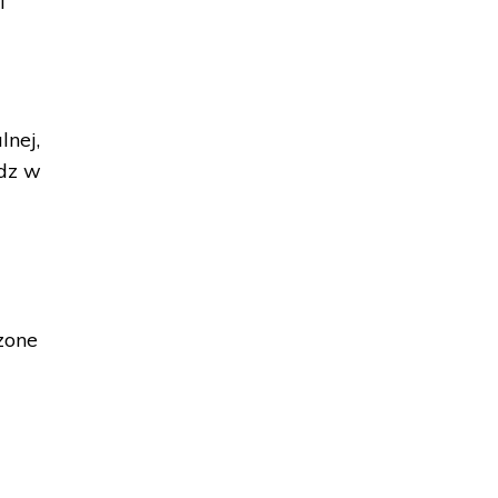
i
lnej,
dz w
zone