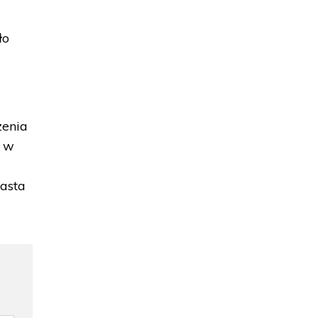
ło
zenia
i w
iasta