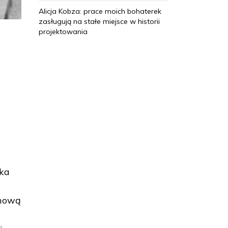
Alicja Kobza: prace moich bohaterek
zasługują na stałe miejsce w historii
projektowania
ę
eka
lmową