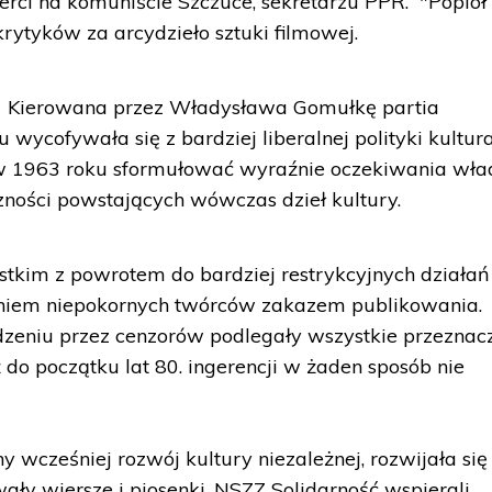
ci na komuniście Szczuce, sekretarzu PPR. "Popiół 
rytyków za arcydzieło sztuki filmowej.
go. Kierowana przez Władysława Gomułkę partia
wycofywała się z bardziej liberalnej polityki kultura
w 1963 roku sformułować wyraźnie oczekiwania wła
czności powstających wówczas dzieł kultury.
stkim z powrotem do bardziej restrykcyjnych działań
eniem niepokornych twórców zakazem publikowania.
zeniu przez cenzorów podlegały wszystkie przeznac
do początku lat 80. ingerencji w żaden sposób nie
ny wcześniej rozwój kultury niezależnej, rozwijała się
ły wiersze i piosenki. NSZZ Solidarność wspierali