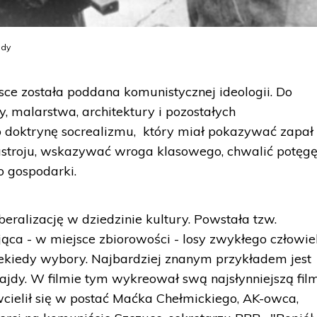
jdy
lsce została poddana komunistycznej ideologii. Do
ury, malarstwa, architektury i pozostałych
 doktrynę socrealizmu, który miał pokazywać zapał
troju, wskazywać wroga klasowego, chwalić potęg
o gospodarki.
beralizację w dziedzinie kultury. Powstała tzw.
jąca - w miejsce zbiorowości - losy zwykłego człowi
kiedy wybory. Najbardziej znanym przykładem jest
ajdy. W filmie tym wykreował swą najsłynniejszą fi
wcielił się w postać Maćka Chełmickiego, AK-owca,