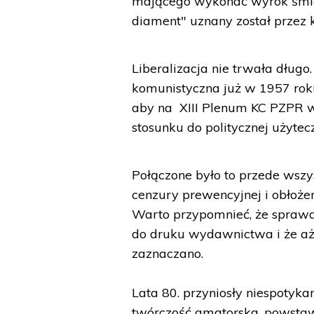
mającego wykonać wyrok śmier
diament" uznany został przez k
Liberalizacja nie trwała dłu
komunistyczna już w 1957 roku 
aby na XIII Plenum KC PZPR 
stosunku do politycznej użyte
Połączone było to przede wszy
cenzury prewencyjnej i obłoż
Warto przypomnieć, że sprawd
do druku wydawnictwa i że aż 
zaznaczano.
Lata 80. przyniosły niespotyka
twórczość amatorska, powstawa