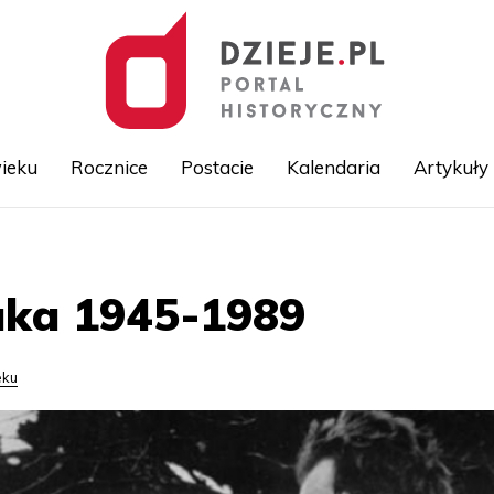
ieku
Rocznice
Postacie
Kalendaria
Artykuły
Przejdź
do
treści
tuka 1945-1989
eku