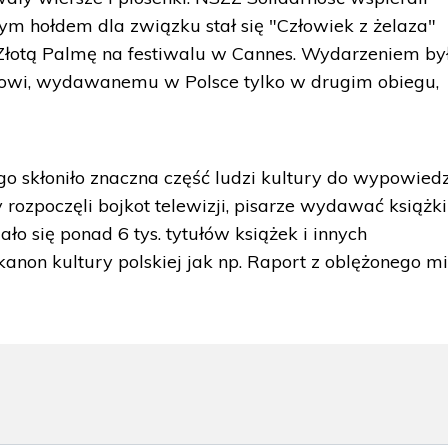
łym hołdem dla związku stał się "Człowiek z żelaza"
 Złotą Palmę na festiwalu w Cannes. Wydarzeniem by
zowi, wydawanemu w Polsce tylko w drugim obiegu,
 skłoniło znaczna część ludzi kultury do wypowied
 rozpoczęli bojkot telewizji, pisarze wydawać książk
o się ponad 6 tys. tytułów książek i innych
 kanon kultury polskiej jak np. Raport z oblężonego m