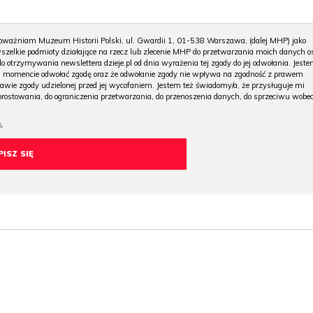
ważniam Muzeum Historii Polski, ul. Gwardii 1, 01-538 Warszawa, (dalej MHP) jako
zelkie podmioty działające na rzecz lub zlecenie MHP do przetwarzania moich danych o
do otrzymywania newslettera dzieje.pl od dnia wyrażenia tej zgody do jej odwołania. Jest
omencie odwołać zgodę oraz że odwołanie zgody nie wpływa na zgodność z prawem
awie zgody udzielonej przed jej wycofaniem. Jestem też świadomy/a, że przysługuje mi
prostowania, do ograniczenia przetwarzania, do przenoszenia danych, do sprzeciwu wobe