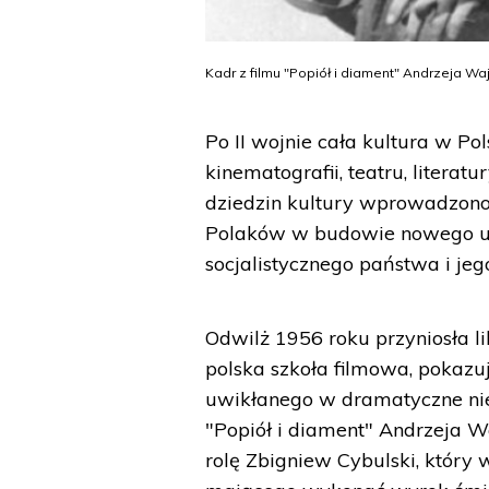
Kadr z filmu "Popiół i diament" Andrzeja Wa
Po II wojnie cała kultura w Po
kinematografii, teatru, literat
dziedzin kultury wprowadzono
Polaków w budowie nowego us
socjalistycznego państwa i jeg
Odwilż 1956 roku przyniosła li
polska szkoła filmowa, pokazu
uwikłanego w dramatyczne nie
"Popiół i diament" Andrzeja W
rolę Zbigniew Cybulski, który 