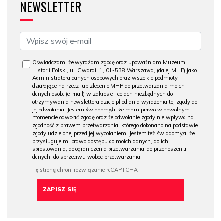
NEWSLETTER
Oświadczam, że wyrażam zgodę oraz upoważniam Muzeum
Historii Polski, ul. Gwardii 1, 01-538 Warszawa, (dalej MHP) jako
Administratora danych osobowych oraz wszelkie podmioty
działające na rzecz lub zlecenie MHP do przetwarzania moich
danych osob. (e-mail) w zakresie i celach niezbędnych do
otrzymywania newslettera dzieje.pl od dnia wyrażenia tej zgody do
jej odwołania. Jestem świadomy/a, że mam prawo w dowolnym
momencie odwołać zgodę oraz że odwołanie zgody nie wpływa na
zgodność z prawem przetwarzania, którego dokonano na podstawie
zgody udzielonej przed jej wycofaniem. Jestem też świadomy/a, że
przysługuje mi prawo dostępu do moich danych, do ich
sprostowania, do ograniczenia przetwarzania, do przenoszenia
danych, do sprzeciwu wobec przetwarzania.