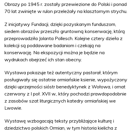
Obrazy po 1945 r. zostały przewiezione do Polski i ponad
70 lat zwinięte w rulon przeleżały na klasztornym strychu.
Z inicjatywy Fundacji, dzięki pozyskanym funduszom,
siedem obrazów przeszło gruntowną konserwację, którą
przeprowadziła Jolanta Pollesch. Kolejne cztery dzieła z
kolekcji są poddawane badaniom i czekają na
konserwację. Na ekspozycji można je będzie na
wydrukach obejrzeć ich stan obecny.
Wystawa pokazuje też autentyczny pastorał, którym
posługiwały się ostatnie ormiańskie ksienie, wypożyczony
dzięki uprzejmości sióstr benedyktynek z Wołowa, i ornat
czerwony z I poł. XVII w., który pochodzi prawdopodobnie
z zasobów szat liturgicznych katedry ormiańskiej we
Lwowie.
Wystawę wzbogacają teksty przybliżające kulturę i
dziedzictwo polskich Ormian, w tym historia kielicha z