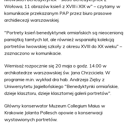
Wołowa, 11 obrazów ksień z XVIII i XIX w" – czytamy w
komunikacie przekazanym PAP przez biuro prasowe
archidiecezji warszawskiej.
"Portrety ksień benedyktynek ormiańskich są nieocenioną
pamiątką tamtych lat, ale również wspaniałą kolekcją
portretów lwowskiej szkoły z okresu XVIII do XX wieku" –
zaznaczono w komunikacie.
Wernisaż rozpocznie się 20 maja o godz. 14.00 w
archikatedrze warszawskiej św. Jana Chrzciciela. W
programie m.in. wykład dra hab. Andrzeja Zięby z
Uniwersytetu Jagiellońskiego "Benedyktynki ormiańskie,
dzieje klasztoru, dzieje klasztornej galerii portretów".
Główny konserwator Muzeum Collegium Maius w
Krakowie Jolanta Pollesch opowie o konserwacji
wystawionych portretów.