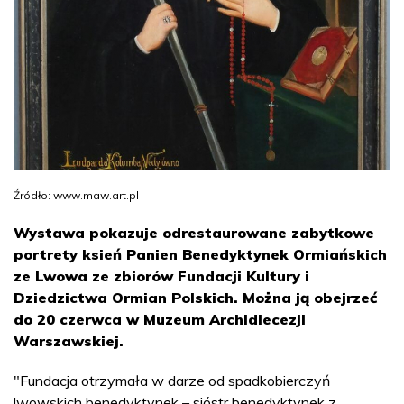
Źródło: www.maw.art.pl
Wystawa pokazuje odrestaurowane zabytkowe
portrety ksień Panien Benedyktynek Ormiańskich
ze Lwowa ze zbiorów Fundacji Kultury i
Dziedzictwa Ormian Polskich. Można ją obejrzeć
do 20 czerwca w Muzeum Archidiecezji
Warszawskiej.
"Fundacja otrzymała w darze od spadkobierczyń
lwowskich benedyktynek – sióstr benedyktynek z