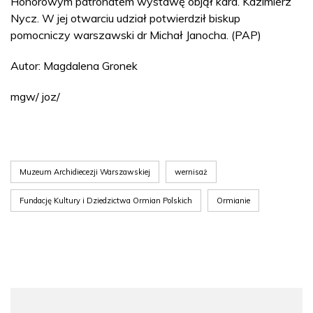
Honorowym patronatem wystawę objął kard. Kazimierz
Nycz. W jej otwarciu udział potwierdził biskup
pomocniczy warszawski dr Michał Janocha. (PAP)
Autor: Magdalena Gronek
mgw/ joz/
Muzeum Archidiecezji Warszawskiej
wernisaż
Fundację Kultury i Dziedzictwa Ormian Polskich
Ormianie