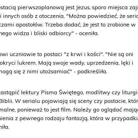
ostacią pierwszoplanową jest Jezus, sporo miejsca za
 innych osób z otoczenia. "Można powiedzieć, że seri
zami apostołów. Trzeba dodać, że jest to zrobione w
go widza i bliski odbiorcy" - oceniła.
wi uczniowie to postaci "z krwi i kości". "Nie są oni
kryci lukrem. Mają swoje wady, uprzedzenia, lęki i
mogą się z nimi utożsamiać" - podkreśliła.
zastąpić lektury Pisma Świętego, modlitwy czy liturgii
iblii. W serialu pojawiają się sceny czy postacie, któ
malne, ponieważ to jest film. Należy go oglądać mają
enia z pewnego rodzaju fantazją, która w przypadk
iła.