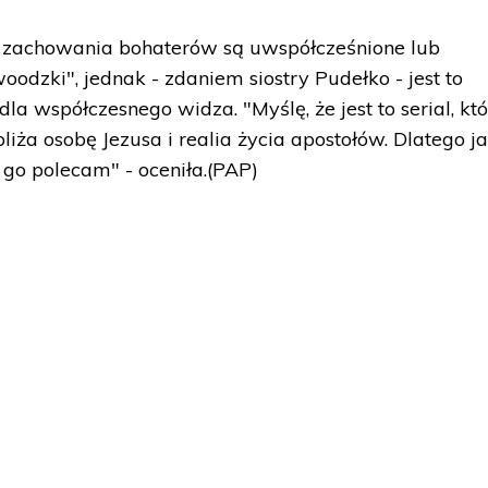
i i zachowania bohaterów są uwspółcześnione lub
odzki", jednak - zdaniem siostry Pudełko - jest to
la współczesnego widza. "Myślę, że jest to serial, kt
liża osobę Jezusa i realia życia apostołów. Dlatego j
 go polecam" - oceniła.(PAP)