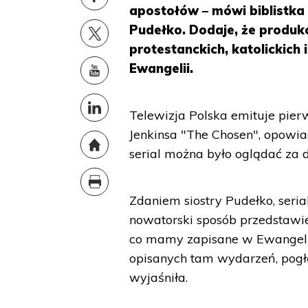
apostołów – mówi biblistka 
Pudełko. Dodaje, że produk
protestanckich, katolickich
Ewangelii.
Telewizja Polska emituje pier
Jenkinsa "The Chosen", opowia
serial można było oglądać za 
Zdaniem siostry Pudełko, seri
nowatorski sposób przedstawie
co mamy zapisane w Ewangelii,
opisanych tam wydarzeń, pogłę
wyjaśniła.