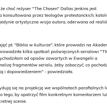
że choć reżyser "The Chosen" Dallas Jenkins jest
a konsultowana przez teologów protestanckich, katoli
c jedynie artystyczna wizja autora, oderwana od reali
jęć pt. "Biblia w kulturze", które prowadzi na Akade
prowadziła kilka spotkań poświęconych serialowi "T
ychodziłam od opisów zawartych w Ewangelii a
lizę fragmentów serialu, żeby zobaczyć, co pochodz
acją i dopowiedzeniem" - powiedziała.
ecydują się na projekcję we wspólnotach parafialnych 
 do tego, by opatrzyć film konkretnym komentarzem lu
etnej scenie.