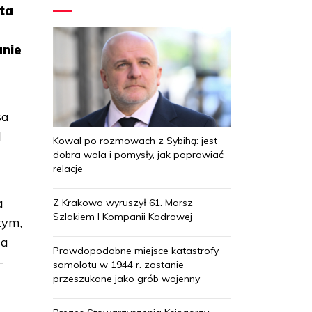
yta
anie
sa
d
Kowal po rozmowach z Sybihą: jest
dobra wola i pomysły, jak poprawiać
relacje
a
Z Krakowa wyruszył 61. Marsz
Szlakiem I Kompanii Kadrowej
tym,
ia
Prawdopodobne miejsce katastrofy
-
samolotu w 1944 r. zostanie
przeszukane jako grób wojenny