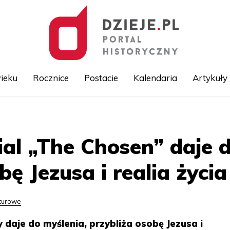
ieku
Rocznice
Postacie
Kalendaria
Artykuły
Przejdź
do
treści
rial „The Chosen” daje 
bę Jezusa i realia życ
lturowe
y daje do myślenia, przybliża osobę Jezusa i