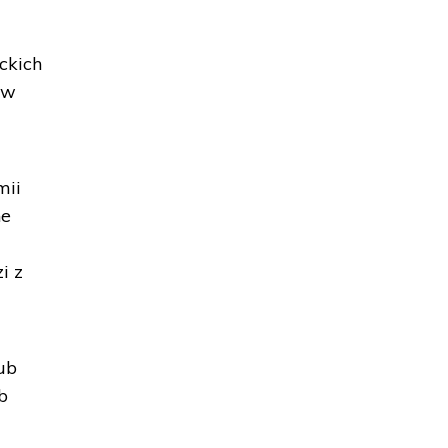
ckich
ów
mii
he
i z
lub
b