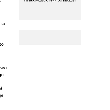
Wniebowzięcia NMP od niedzieli
sa -
.
zo
rawą
go
ał
je