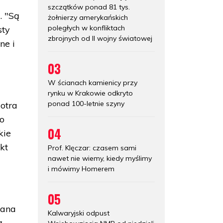
szczątków ponad 81 tys.
. "Są
żołnierzy amerykańskich
poległych w konfliktach
sty
zbrojnych od II wojny światowej
ne i
03
W ścianach kamienicy przy
rynku w Krakowie odkryto
ponad 100-letnie szyny
iotra
go
04
kie
kt
Prof. Klęczar: czasem sami
nawet nie wiemy, kiedy myślimy
i mówimy Homerem
05
tana
Kalwaryjski odpust
z