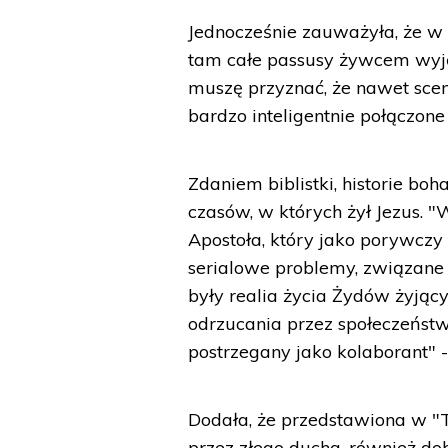
Jednocześnie zauważyła, że w 
tam całe passusy żywcem wyjęt
muszę przyznać, że nawet scen
bardzo inteligentnie połączon
Zdaniem biblistki, historie bo
czasów, w których żył Jezus. 
Apostoła, który jako porywczy
serialowe problemy, związane
były realia życia Żydów żyjąc
odrzucania przez społeczeństw
postrzegany jako kolaborant" 
Dodała, że przedstawiona w "T
przez złego ducha, również dob