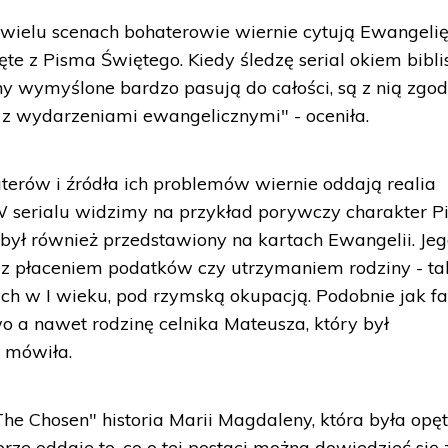
wielu scenach bohaterowie wiernie cytują Ewangelię
e z Pisma Świętego. Kiedy śledzę serial okiem bibli
y wymyślone bardzo pasują do całości, są z nią zgod
e z wydarzeniami ewangelicznymi" - oceniła.
haterów i źródła ich problemów wiernie oddają realia
"W serialu widzimy na przykład porywczy charakter P
 był również przedstawiony na kartach Ewangelii. Je
 z płaceniem podatków czy utrzymaniem rodziny - ta
ych w I wieku, pod rzymską okupacją. Podobnie jak fa
o a nawet rodzinę celnika Mateusza, który był
- mówiła.
he Chosen" historia Marii Magdaleny, która była opę
rze oddaje to, co o tej postaci można dowiedzieć się 