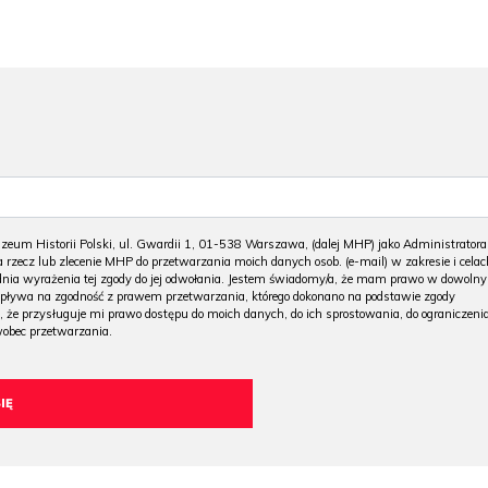
m Historii Polski, ul. Gwardii 1, 01-538 Warszawa, (dalej MHP) jako Administratora
 rzecz lub zlecenie MHP do przetwarzania moich danych osob. (e-mail) w zakresie i celac
 dnia wyrażenia tej zgody do jej odwołania. Jestem świadomy/a, że mam prawo w dowoln
wpływa na zgodność z prawem przetwarzania, którego dokonano na podstawie zgody
, że przysługuje mi prawo dostępu do moich danych, do ich sprostowania, do ograniczeni
wobec przetwarzania.