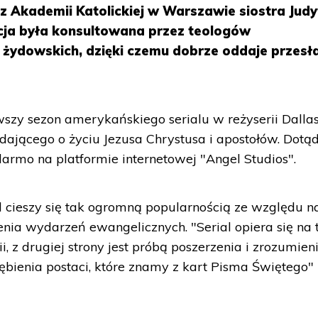
z Akademii Katolickiej w Warszawie siostra Jud
cja była konsultowana przez teologów
 i żydowskich, dzięki czemu dobrze oddaje przesł
wszy sezon amerykańskiego serialu w reżyserii Dalla
dającego o życiu Jezusa Chrystusa i apostołów. Dotą
darmo na platformie internetowej "Angel Studios".
al cieszy się tak ogromną popularnością ze względu n
nia wydarzeń ewangelicznych. "Serial opiera się na 
 z drugiej strony jest próbą poszerzenia i zrozumien
bienia postaci, które znamy z kart Pisma Świętego" 