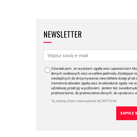
NEWSLETTER
Oświadczam, że wyrażam zgodę oraz upoważniam Muzeu
danych osobowych oraz wszelkie podmioty działające na
niezbędnych do otrzymywania newslettera dzieje.pl od
momencie odwołać zgodę oraz że odwołanie zgody nie 
udzielonej przed jej wycofaniem. Jestem też świadomy/a
przetwarzania, do przenoszenia danych, do sprzeciwu 