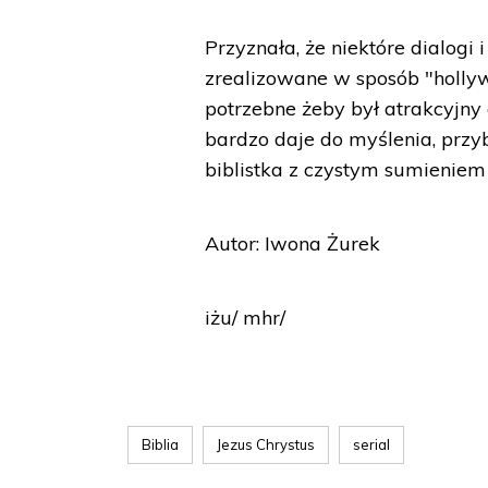
Przyznała, że niektóre dialog
zrealizowane w sposób "hollywo
potrzebne żeby był atrakcyjny d
bardzo daje do myślenia, przyb
biblistka z czystym sumieniem
Autor: Iwona Żurek
iżu/ mhr/
Biblia
Jezus Chrystus
serial