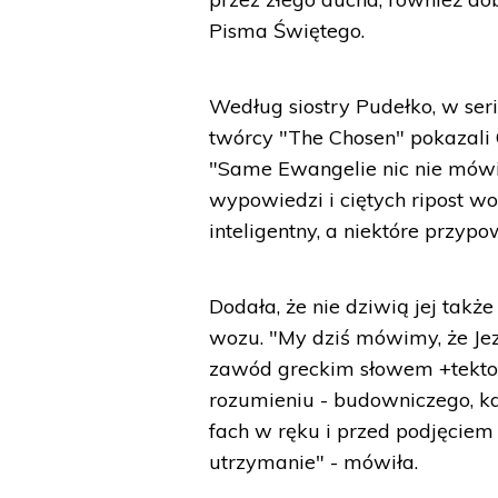
Pisma Świętego.
Według siostry Pudełko, w ser
twórcy "The Chosen" pokazali
"Same Ewangelie nic nie mówi
wypowiedzi i ciętych ripost 
inteligentny, a niektóre przyp
Dodała, że nie dziwią jej takż
wozu. "My dziś mówimy, że Jez
zawód greckim słowem +tekton
rozumieniu - budowniczego, kam
fach w ręku i przed podjęciem 
utrzymanie" - mówiła.