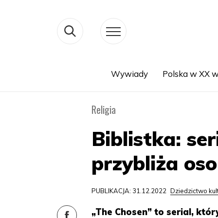
Wywiady
Polska w XX w
Search
Religia
Biblistka: se
przybliża oso
PUBLIKACJA: 31.12.2022
Dziedzictwo ku
„The Chosen” to serial, któr