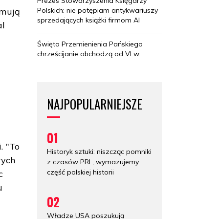
Prezes Stowarzyszenia Księgarzy
Polskich: nie potępiam antykwariuszy
jmują
sprzedających książki firmom AI
al
Święto Przemienienia Pańskiego
chrześcijanie obchodzą od VI w.
NAJPOPULARNIEJSZE
01
. "To
Historyk sztuki: niszcząc pomniki
rych
z czasów PRL, wymazujemy
część polskiej historii
c
u
02
Władze USA poszukują