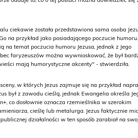
ialu ciekawie została przedstawiona sama osoba Jezu
 Go na przykład jako posiadającego poczucie humoru
ą na temat poczucia humoru Jezusa, jednak z Jego
wobec faryzeuszów można wywnioskować, że był bard
owieści mają humorystyczne akcenty" - stwierdziła.
e sceny, w których Jezus zajmuje się na przykład nap
us był z zawodu cieślą, jednak Ewangelia określa Je
+, co dosłownie oznacza rzemieślnika w szerokim
ieniarza, cieślę lub metalurga. Jezus faktycznie mi
publicznej działalności w ten sposób zarabiał na swo