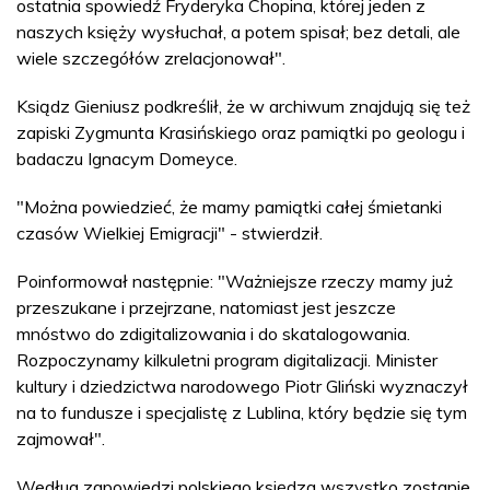
ostatnia spowiedź Fryderyka Chopina, której jeden z
naszych księży wysłuchał, a potem spisał; bez detali, ale
wiele szczegółów zrelacjonował".
Ksiądz Gieniusz podkreślił, że w archiwum znajdują się też
zapiski Zygmunta Krasińskiego oraz pamiątki po geologu i
badaczu Ignacym Domeyce.
"Można powiedzieć, że mamy pamiątki całej śmietanki
czasów Wielkiej Emigracji" - stwierdził.
Poinformował następnie: "Ważniejsze rzeczy mamy już
przeszukane i przejrzane, natomiast jest jeszcze
mnóstwo do zdigitalizowania i do skatalogowania.
Rozpoczynamy kilkuletni program digitalizacji. Minister
kultury i dziedzictwa narodowego Piotr Gliński wyznaczył
na to fundusze i specjalistę z Lublina, który będzie się tym
zajmował".
Według zapowiedzi polskiego księdza wszystko zostanie