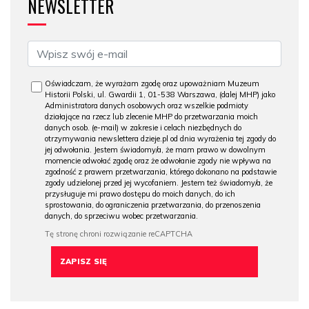
NEWSLETTER
Oświadczam, że wyrażam zgodę oraz upoważniam Muzeum
Historii Polski, ul. Gwardii 1, 01-538 Warszawa, (dalej MHP) jako
Administratora danych osobowych oraz wszelkie podmioty
działające na rzecz lub zlecenie MHP do przetwarzania moich
danych osob. (e-mail) w zakresie i celach niezbędnych do
otrzymywania newslettera dzieje.pl od dnia wyrażenia tej zgody do
jej odwołania. Jestem świadomy/a, że mam prawo w dowolnym
momencie odwołać zgodę oraz że odwołanie zgody nie wpływa na
zgodność z prawem przetwarzania, którego dokonano na podstawie
zgody udzielonej przed jej wycofaniem. Jestem też świadomy/a, że
przysługuje mi prawo dostępu do moich danych, do ich
sprostowania, do ograniczenia przetwarzania, do przenoszenia
danych, do sprzeciwu wobec przetwarzania.