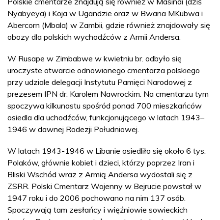
Polskie cmentarze znajdują się również w Masindi (dziś
Nyabyeya) i Koja w Ugandzie oraz w Bwana MKubwa i
Abercorn (Mbala) w Zambii, gdzie również znajdowały się
obozy dla polskich wychodźców z Armii Andersa.
W Rusape w Zimbabwe w kwietniu br. odbyło się
uroczyste otwarcie odnowionego cmentarza polskiego
przy udziale delegacji Instytutu Pamięci Narodowej z
prezesem IPN dr. Karolem Nawrockim. Na cmentarzu tym
spoczywa kilkunastu spośród ponad 700 mieszkańców
osiedla dla uchodźców, funkcjonującego w latach 1943–
1946 w dawnej Rodezji Południowej.
W latach 1943-1946 w Libanie osiedliło się około 6 tys.
Polaków, głównie kobiet i dzieci, którzy poprzez Iran i
Bliski Wschód wraz z Armią Andersa wydostali się z
ZSRR. Polski Cmentarz Wojenny w Bejrucie powstał w
1947 roku i do 2006 pochowano na nim 137 osób.
Spoczywają tam zesłańcy i więźniowie sowieckich