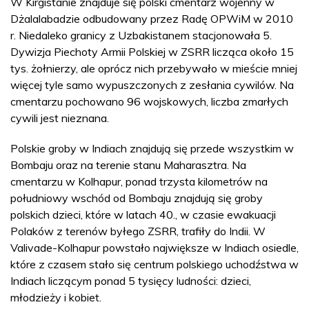
W Kirgistanie znajduje się polski cmentarz wojenny w
Dżalalabadzie odbudowany przez Radę OPWiM w 2010
r. Niedaleko granicy z Uzbakistanem stacjonowała 5.
Dywizja Piechoty Armii Polskiej w ZSRR licząca około 15
tys. żołnierzy, ale oprócz nich przebywało w mieście mniej
więcej tyle samo wypuszczonych z zesłania cywilów. Na
cmentarzu pochowano 96 wojskowych, liczba zmarłych
cywili jest nieznana.
Polskie groby w Indiach znajdują się przede wszystkim w
Bombaju oraz na terenie stanu Maharasztra. Na
cmentarzu w Kolhapur, ponad trzysta kilometrów na
południowy wschód od Bombaju znajdują się groby
polskich dzieci, które w latach 40., w czasie ewakuacji
Polaków z terenów byłego ZSRR, trafiły do Indii. W
Valivade-Kolhapur powstało największe w Indiach osiedle,
które z czasem stało się centrum polskiego uchodźstwa w
Indiach liczącym ponad 5 tysięcy ludności: dzieci,
młodzieży i kobiet.