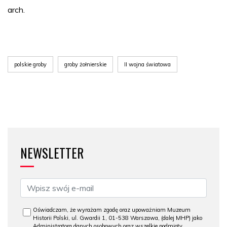
arch.
polskie groby
groby żołnierskie
II wojna światowa
NEWSLETTER
Oświadczam, że wyrażam zgodę oraz upoważniam Muzeum
Historii Polski, ul. Gwardii 1, 01-538 Warszawa, (dalej MHP) jako
Administratora danych osobowych oraz wszelkie podmioty