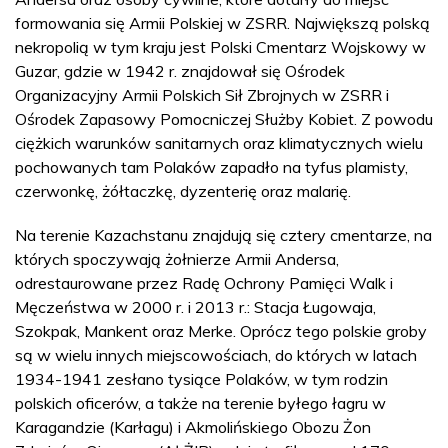
formowania się Armii Polskiej w ZSRR. Największą polską
nekropolią w tym kraju jest Polski Cmentarz Wojskowy w
Guzar, gdzie w 1942 r. znajdował się Ośrodek
Organizacyjny Armii Polskich Sił Zbrojnych w ZSRR i
Ośrodek Zapasowy Pomocniczej Służby Kobiet. Z powodu
ciężkich warunków sanitarnych oraz klimatycznych wielu
pochowanych tam Polaków zapadło na tyfus plamisty,
czerwonkę, żółtaczkę, dyzenterię oraz malarię.
Na terenie Kazachstanu znajdują się cztery cmentarze, na
których spoczywają żołnierze Armii Andersa,
odrestaurowane przez Radę Ochrony Pamięci Walk i
Męczeństwa w 2000 r. i 2013 r.: Stacja Ługowaja,
Szokpak, Mankent oraz Merke. Oprócz tego polskie groby
są w wielu innych miejscowościach, do których w latach
1934-1941 zesłano tysiące Polaków, w tym rodzin
polskich oficerów, a także na terenie byłego łagru w
Karagandzie (Karłagu) i Akmolińskiego Obozu Żon