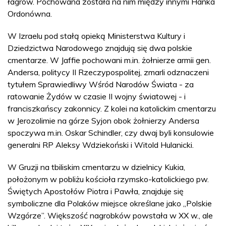
łagrów. Pochowana została na nim między innymi Hanka
Ordonówna.
W Izraelu pod stałą opieką Ministerstwa Kultury i
Dziedzictwa Narodowego znajdują się dwa polskie
cmentarze. W Jaffie pochowani m.in. żołnierze armii gen.
Andersa, politycy II Rzeczypospolitej, zmarli odznaczeni
tytułem Sprawiedliwy Wśród Narodów Świata - za
ratowanie Żydów w czasie II wojny światowej - i
franciszkańscy zakonnicy. Z kolei na katolickim cmentarzu
w Jerozolimie na górze Syjon obok żołnierzy Andersa
spoczywa m.in. Oskar Schindler, czy dwaj byli konsulowie
generalni RP Aleksy Wdziekoński i Witold Hulanicki.
W Gruzji na tbiliskim cmentarzu w dzielnicy Kukia,
położonym w pobliżu kościoła rzymsko-katolickiego pw.
Świętych Apostołów Piotra i Pawła, znajduje się
symboliczne dla Polaków miejsce określane jako „Polskie
Wzgórze”. Większość nagrobków powstała w XX w., ale