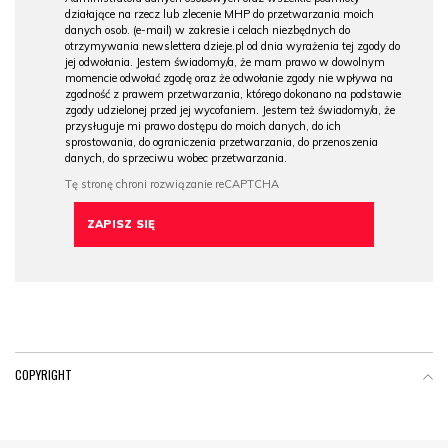
działające na rzecz lub zlecenie MHP do przetwarzania moich
danych osob. (e-mail) w zakresie i celach niezbędnych do
otrzymywania newslettera dzieje.pl od dnia wyrażenia tej zgody do
jej odwołania. Jestem świadomy/a, że mam prawo w dowolnym
momencie odwołać zgodę oraz że odwołanie zgody nie wpływa na
zgodność z prawem przetwarzania, którego dokonano na podstawie
zgody udzielonej przed jej wycofaniem. Jestem też świadomy/a, że
przysługuje mi prawo dostępu do moich danych, do ich
sprostowania, do ograniczenia przetwarzania, do przenoszenia
danych, do sprzeciwu wobec przetwarzania.
COPYRIGHT