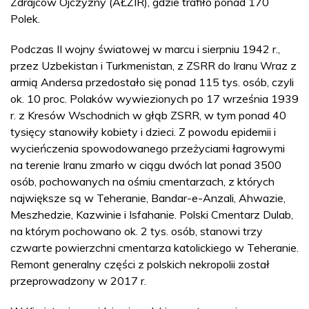
Zdrajców Ojczyzny (AŁŻIR), gdzie trafiło ponad 170
Polek.
Podczas II wojny światowej w marcu i sierpniu 1942 r.,
przez Uzbekistan i Turkmenistan, z ZSRR do Iranu Wraz z
armią Andersa przedostało się ponad 115 tys. osób, czyli
ok. 10 proc. Polaków wywiezionych po 17 września 1939
r. z Kresów Wschodnich w głąb ZSRR, w tym ponad 40
tysięcy stanowiły kobiety i dzieci. Z powodu epidemii i
wycieńczenia spowodowanego przeżyciami łagrowymi
na terenie Iranu zmarło w ciągu dwóch lat ponad 3500
osób, pochowanych na ośmiu cmentarzach, z których
największe są w Teheranie, Bandar-e-Anzali, Ahwazie,
Meszhedzie, Kazwinie i Isfahanie. Polski Cmentarz Dulab,
na którym pochowano ok. 2 tys. osób, stanowi trzy
czwarte powierzchni cmentarza katolickiego w Teheranie.
Remont generalny części z polskich nekropolii został
przeprowadzony w 2017 r.