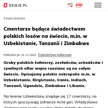
II wojna światowa
Przejdź
do
Cmentarze będące świadectwem
treści
polskich losów na świecie, m.in. w
Uzbekistanie, Tanzanii i Zimbabwe
Dziedzictwo kulturowe
PUBLIKACJA: 01.11.2022
Groby polskich żołnierzy, zesłańców, uchodźców i
cywilnych ofiar wojen rozsiane są na całym
świecie. Opisujemy polskie nekropolie m.in. w
Uzbekistanie, Kirgistanie, Iranie, Indiach,
Tanzanii, Ugandzie, Zimbabwe i Libanie.
Na terenie Uzbekistanu znajduje się 17 cmentarzy, na
których spoczywają żołnierze Armii gen. Władysława
Andersa oraz osoby cywilne, które dotarły do miejsc