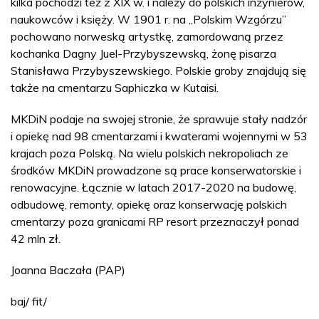
kilka pochodzi też z XIX w. i należy do polskich inżynierów,
naukowców i księży. W 1901 r. na „Polskim Wzgórzu”
pochowano norweską artystkę, zamordowaną przez
kochanka Dagny Juel-Przybyszewską, żonę pisarza
Stanisława Przybyszewskiego. Polskie groby znajdują się
także na cmentarzu Saphiczka w Kutaisi.
MKDiN podaje na swojej stronie, że sprawuje stały nadzór
i opiekę nad 98 cmentarzami i kwaterami wojennymi w 53
krajach poza Polską. Na wielu polskich nekropoliach ze
środków MKDiN prowadzone są prace konserwatorskie i
renowacyjne. Łącznie w latach 2017-2020 na budowę,
odbudowę, remonty, opiekę oraz konserwację polskich
cmentarzy poza granicami RP resort przeznaczył ponad
42 mln zł.
Joanna Baczała (PAP)
baj/ fit/