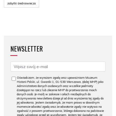
zabytki średniowiecza
NEWSLETTER
Oświadczam, że wyrażam zgodę oraz upoważniam Muzeum
Historii Polski, ul. Gwardii 1, 01-538 Warszawa, (dalej MHP) jako
Administratora danych osobowych oraz wszelkie podmioty
działające na rzecz lub zlecenie MHP do przetwarzania moich
danych osob. (e-mail) w zakresie i celach niezbędnych do
otrzymywania newslettera dzieje.pl od dnia wyrażenia tej zgody do
jej odwołania. Jestem świadomy/a, że mam prawo w dowolnym
momencie odwołać zgodę oraz że odwołanie zgody nie wpływa na
zgodność z prawem przetwarzania, którego dokonano na podstawie
zgody udzielonej przed jej wycofaniem. Jestem też świadomy/a, że