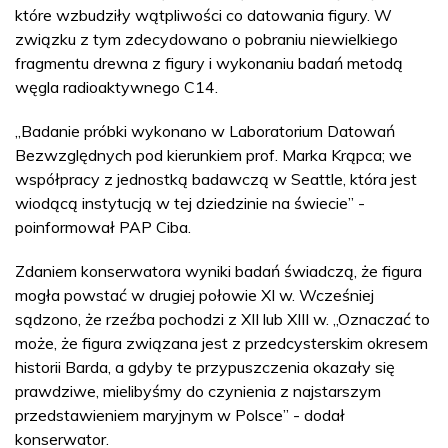
które wzbudziły wątpliwości co datowania figury. W
związku z tym zdecydowano o pobraniu niewielkiego
fragmentu drewna z figury i wykonaniu badań metodą
węgla radioaktywnego C14.
„Badanie próbki wykonano w Laboratorium Datowań
Bezwzględnych pod kierunkiem prof. Marka Krąpca; we
współpracy z jednostką badawczą w Seattle, która jest
wiodącą instytucją w tej dziedzinie na świecie” -
poinformował PAP Ciba.
Zdaniem konserwatora wyniki badań świadczą, że figura
mogła powstać w drugiej połowie XI w. Wcześniej
sądzono, że rzeźba pochodzi z XII lub XIII w. „Oznaczać to
może, że figura związana jest z przedcysterskim okresem
historii Barda, a gdyby te przypuszczenia okazały się
prawdziwe, mielibyśmy do czynienia z najstarszym
przedstawieniem maryjnym w Polsce” - dodał
konserwator.