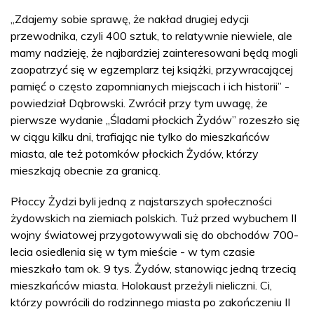
„Zdajemy sobie sprawę, że nakład drugiej edycji
przewodnika, czyli 400 sztuk, to relatywnie niewiele, ale
mamy nadzieję, że najbardziej zainteresowani będą mogli
zaopatrzyć się w egzemplarz tej książki, przywracającej
pamięć o często zapomnianych miejscach i ich historii” -
powiedział Dąbrowski. Zwrócił przy tym uwagę, że
pierwsze wydanie „Śladami płockich Żydów” rozeszło się
w ciągu kilku dni, trafiając nie tylko do mieszkańców
miasta, ale też potomków płockich Żydów, którzy
mieszkają obecnie za granicą.
Płoccy Żydzi byli jedną z najstarszych społeczności
żydowskich na ziemiach polskich. Tuż przed wybuchem II
wojny światowej przygotowywali się do obchodów 700-
lecia osiedlenia się w tym mieście - w tym czasie
mieszkało tam ok. 9 tys. Żydów, stanowiąc jedną trzecią
mieszkańców miasta. Holokaust przeżyli nieliczni. Ci,
którzy powrócili do rodzinnego miasta po zakończeniu II