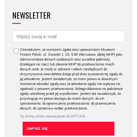
NEWSLETTER
Oświadczam, że wyrażam zgodę oraz upoważniam Muzeum
Historii Polski, ul. Gwardii 1, 01-538 Warszawa, (dalej MHP) jako
Administratora danych osobowych oraz wszelkie podmioty
działające na rzecz lub zlecenie MHP do przetwarzania moich
danych osob. (e-mail) w zakresie i celach niezbędnych do
otrzymywania newslettera dzieje.pl od dnia wyrażenia tej zgody do
jej odwołania. Jestem świadomy/a, że mam prawo w dowolnym
momencie odwołać zgodę oraz że odwołanie zgody nie wpływa na
zgodność z prawem przetwarzania, którego dokonano na podstawie
zgody udzielonej przed jej wycofaniem. Jestem też świadomy/a, że
przysługuje mi prawo dostępu do moich danych, do ich
sprostowania, do ograniczenia przetwarzania, do przenoszenia
danych, do sprzeciwu wobec przetwarzania.