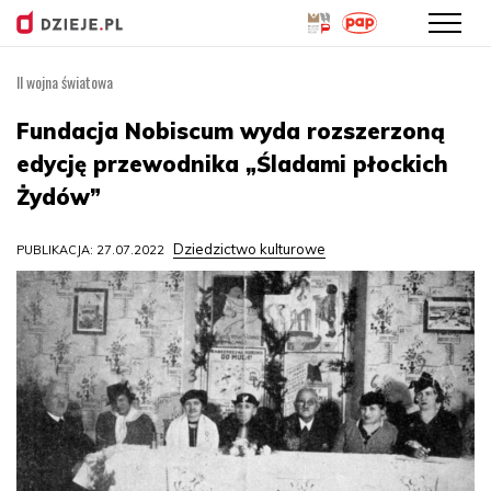
II wojna światowa
Przejdź
do
Fundacja Nobiscum wyda rozszerzoną
treści
edycję przewodnika „Śladami płockich
Żydów”
Dziedzictwo kulturowe
PUBLIKACJA: 27.07.2022