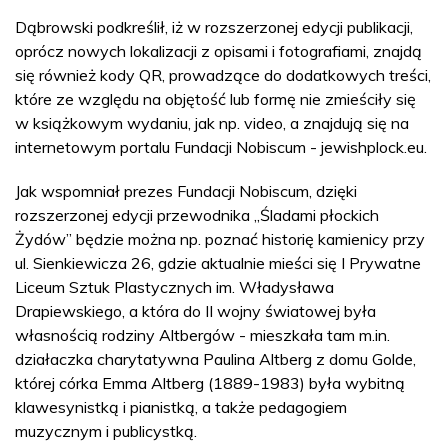
Dąbrowski podkreślił, iż w rozszerzonej edycji publikacji,
oprócz nowych lokalizacji z opisami i fotografiami, znajdą
się również kody QR, prowadzące do dodatkowych treści,
które ze względu na objętość lub formę nie zmieściły się
w książkowym wydaniu, jak np. video, a znajdują się na
internetowym portalu Fundacji Nobiscum - jewishplock.eu.
Jak wspomniał prezes Fundacji Nobiscum, dzięki
rozszerzonej edycji przewodnika „Śladami płockich
Żydów” będzie można np. poznać historię kamienicy przy
ul. Sienkiewicza 26, gdzie aktualnie mieści się I Prywatne
Liceum Sztuk Plastycznych im. Władysława
Drapiewskiego, a która do II wojny światowej była
własnością rodziny Altbergów - mieszkała tam m.in.
działaczka charytatywna Paulina Altberg z domu Golde,
której córka Emma Altberg (1889-1983) była wybitną
klawesynistką i pianistką, a także pedagogiem
muzycznym i publicystką.