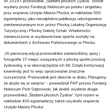
W 2019 r. przewodnik „Śladami płockich Żydów” został
wydany przez Fundację Nobiscum po polsku i angielsku,
przy wsparciu Urzędu Miasta Płocka, w nakładzie 500
egzemplarzy, jako nieodpłatna publikacja, udostępniana
zainteresowanym m.in. przez Płocką Lokalną Organizację
Turystyczną i Płocką Galerię Sztuki. Wiadomości
zamieszczone w wydawnictwie oparte zostały na
dokumentach z Archiwum Państwowego w Płocku.
„W pierwszej edycji przewodnika zamieściliśmy opisy i
fotografie 37 miejsc związanych z płocką społecznością
żydowską, a w obecnej będzie ich 56. Dzięki kontynuacji
kwerendy, jest to więc opracowanie znacznie
rozszerzone. Przewodnik jest obecnie w druku. Planujemy,
że ukaże się w sierpniu” - powiedział PAP prezes Fundacji
Nobiscum Piotr Dąbrowski. Jak dodał, wydanie drugie
przewodnika „Śladami płockich Żydów”, tym razem w
nakładzie 400 egzemplarzy, także uzyskało wsparcie
Urzędu Miasta Płocka.