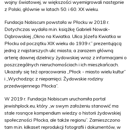
wojny światowej, w większości wyemigrowali następnie
z Polski, głównie w latach 50. i 60. XX wieku.
Fundacja Nobiscum powstała w Płocku w 2018 r.
Dotychczas wydała m.in. książkę Gabrieli Nowak-
Dąbrowskiej „Okno na Kwiatka. Ulica Józefa Kwiatka w
Płocku od początku XIX wieku do 1939 r.” prezentującą
jedną z najstarszych ulic miasta, a zarazem główną
arterię dawnej dzielnicy żydowskiej wraz z informacjami o
poszczególnych nieruchomościach i ich mieszkańcach.
Ukazały się też opracowania „Płock - miasto wielu kultur”
i „Wychodząc z niepamięci. Żydowskie rodziny
przedwojennego Płocka”.
W 2019 r. Fundacja Nobiscum uruchomiła portal
jewishplock.eu, który „w swym założeniu stanowić ma
stale rosnące kompendium wiedzy o historii żydowskiej
społeczności Płocka, ale także regionu”. Zamieszczono
tam m.in. kilkaset reprodukcji fotografii i dokumentów, w