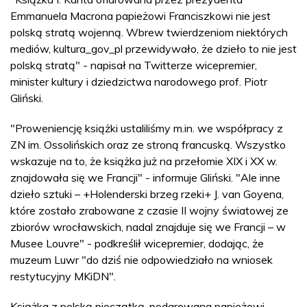
Emmanuela Macrona papieżowi Franciszkowi nie jest
polską stratą wojenną. Wbrew twierdzeniom niektórych
mediów, kultura_gov_pl przewidywało, że dzieło to nie jest
polską stratą" - napisał na Twitterze wicepremier,
minister kultury i dziedzictwa narodowego prof. Piotr
Gliński.
"Proweniencję książki ustaliliśmy m.in. we współpracy z
ZN im. Ossolińskich oraz ze stroną francuską. Wszystko
wskazuje na to, że książka już na przełomie XIX i XX w.
znajdowała się we Francji" - informuje Gliński. "Ale inne
dzieło sztuki – +Holenderski brzeg rzeki+ J. van Goyena,
które zostało zrabowane z czasie II wojny światowej ze
zbiorów wrocławskich, nadal znajduje się we Francji – w
Musee Louvre" - podkreślił wicepremier, dodając, że
muzeum Luwr "do dziś nie odpowiedziało na wniosek
restytucyjny MKiDN".
Książka z polską pieczątką, podarowana papieżowi