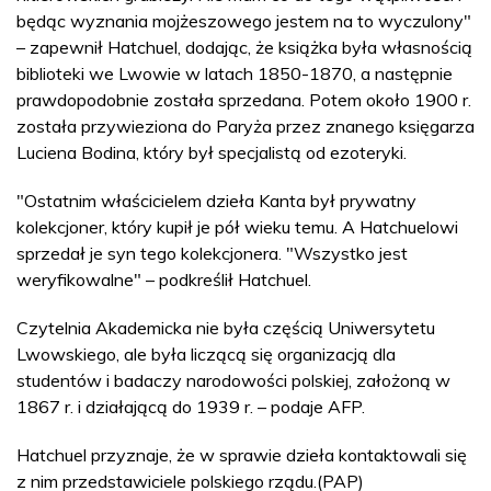
będąc wyznania mojżeszowego jestem na to wyczulony"
– zapewnił Hatchuel, dodając, że książka była własnością
biblioteki we Lwowie w latach 1850-1870, a następnie
prawdopodobnie została sprzedana. Potem około 1900 r.
została przywieziona do Paryża przez znanego księgarza
Luciena Bodina, który był specjalistą od ezoteryki.
"Ostatnim właścicielem dzieła Kanta był prywatny
kolekcjoner, który kupił je pół wieku temu. A Hatchuelowi
sprzedał je syn tego kolekcjonera. "Wszystko jest
weryfikowalne" – podkreślił Hatchuel.
Czytelnia Akademicka nie była częścią Uniwersytetu
Lwowskiego, ale była liczącą się organizacją dla
studentów i badaczy narodowości polskiej, założoną w
1867 r. i działającą do 1939 r. – podaje AFP.
Hatchuel przyznaje, że w sprawie dzieła kontaktowali się
z nim przedstawiciele polskiego rządu.(PAP)