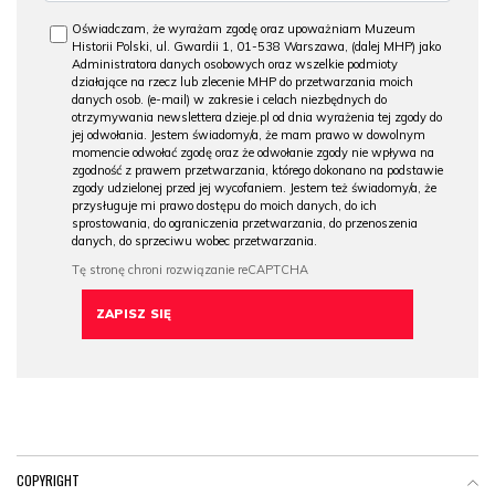
Oświadczam, że wyrażam zgodę oraz upoważniam Muzeum
Historii Polski, ul. Gwardii 1, 01-538 Warszawa, (dalej MHP) jako
Administratora danych osobowych oraz wszelkie podmioty
działające na rzecz lub zlecenie MHP do przetwarzania moich
danych osob. (e-mail) w zakresie i celach niezbędnych do
otrzymywania newslettera dzieje.pl od dnia wyrażenia tej zgody do
jej odwołania. Jestem świadomy/a, że mam prawo w dowolnym
momencie odwołać zgodę oraz że odwołanie zgody nie wpływa na
zgodność z prawem przetwarzania, którego dokonano na podstawie
zgody udzielonej przed jej wycofaniem. Jestem też świadomy/a, że
przysługuje mi prawo dostępu do moich danych, do ich
sprostowania, do ograniczenia przetwarzania, do przenoszenia
danych, do sprzeciwu wobec przetwarzania.
COPYRIGHT