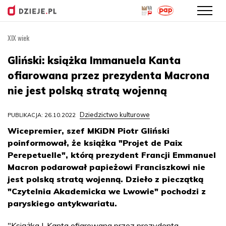
XIX wiek
Przejdź
do
Gliński: książka Immanuela Kanta
treści
ofiarowana przez prezydenta Macrona
nie jest polską stratą wojenną
Dziedzictwo kulturowe
PUBLIKACJA: 26.10.2022
Wicepremier, szef MKiDN Piotr Gliński
poinformował, że książka "Projet de Paix
Perepetuelle", którą prezydent Francji Emmanuel
Macron podarował papieżowi Franciszkowi nie
jest polską stratą wojenną. Dzieło z pieczątką
"Czytelnia Akademicka we Lwowie" pochodzi z
paryskiego antykwariatu.
"Książka I. Kanta ofiarowana przez prezydenta