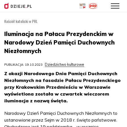
Kościół katolicki w PRL
Przejdź
do
Iluminacja na Pałacu Prezydenckim w
treści
Narodowy Dzień Pamięci Duchownych
Niezłomnych
Dziedzictwo kulturowe
PUBLIKACJA: 19.10.2023
Z okazji Narodowego Dnia Pamięci Duchownych
Niezłomnych na fasadzie Pałacu Prezydenckiego
przy Krakowskim Przedmieściu w Warszawie
wyświetlona została w czwartek wieczorem
iluminacja z nazwą święta.
Narodowy Dzień Pamięci Duchownych Niezłomnych to
ustanowione przez Sejm w 2018 r. święto państwowe.
Obchodzone jest 19 października - w rocznicę