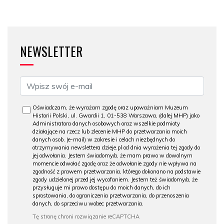
NEWSLETTER
Oświadczam, że wyrażam zgodę oraz upoważniam Muzeum
Historii Polski, ul. Gwardii 1, 01-538 Warszawa, (dalej MHP) jako
Administratora danych osobowych oraz wszelkie podmioty
działające na rzecz lub zlecenie MHP do przetwarzania moich
danych osob. (e-mail) w zakresie i celach niezbędnych do
otrzymywania newslettera dzieje.pl od dnia wyrażenia tej zgody do
jej odwołania. Jestem świadomy/a, że mam prawo w dowolnym
momencie odwołać zgodę oraz że odwołanie zgody nie wpływa na
zgodność z prawem przetwarzania, którego dokonano na podstawie
zgody udzielonej przed jej wycofaniem. Jestem też świadomy/a, że
przysługuje mi prawo dostępu do moich danych, do ich
sprostowania, do ograniczenia przetwarzania, do przenoszenia
danych, do sprzeciwu wobec przetwarzania.