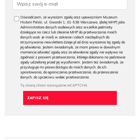
Oświadczam, że wyrażam zgodę oraz upoważniam Muzeum
Historii Polski, ul. Gwardii 1, 01-538 Warszawa, (dalej MHP) jako
Administratora danych osobowych oraz wszelkie podmioty
działające na rzecz lub zlecenie MHP do przetwarzania moich
danych osob. (e-mail) w zakresie i celach niezbędnych do
otrzymywania newslettera dzieje.pl od dnia wyrażenia tej zgody do
jej odwołania. Jestem świadomy/a, że mam prawo w dowolnym
momencie odwołać zgodę oraz że odwołanie zgody nie wpływa na
zgodność z prawem przetwarzania, którego dokonano na podstawie
zgody udzielonej przed jej wycofaniem. Jestem też świadomy/a, że
przysługuje mi prawo dostępu do moich danych, do ich
sprostowania, do ograniczenia przetwarzania, do przenoszenia
danych, do sprzeciwu wobec przetwarzania.